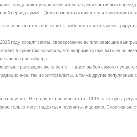
раины предлагают увеличенный кешбэк, или частичный переезд 
нной период суммы. Доля возврата отличается и зависимости от 
 если пользователь поспешит с выбором только зарегистрируетс
 2025 году входят сайты, своевременно выплачивающие выигры
огает в принятом вопросов, это например указывать на но неза
ле анонса провайдера.
пасные транзакции, же клиенту — даем выбор самого лучшего 
радиционное, так и криптовалюты, а также другие популярные сп
жно получить. Не в других правило штаты США, а которых регул
азино только могут надеяться получить лицензию. Спортивные с