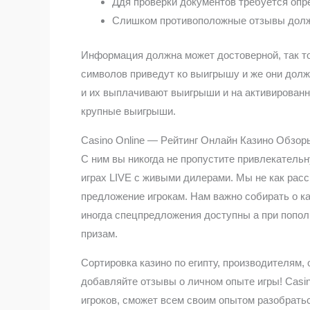
Ддя проверки документов требуется опре
Слишком противоположные отзывы должн
Информация должна может достоверной, так т
символов приведут ко выигрышу и же они долж
и их выплачивают выигрыши и на активированн
крупные выигрыши.
Casino Online — Pейтинг Онлайн Казино Обзо
С ним вы никогда не пропустите привлекательн
играх LIVE с живыми дилерами. Мы не как рас
предложение игрокам. Нам важно собирать о к
иногда спецпредложения доступны а при попол
призам.
Сортировка казино по египту, производителям,
добавляйте отзывы о личном опыте игры! Casi
игроков, сможет всем своим опытом разобрать