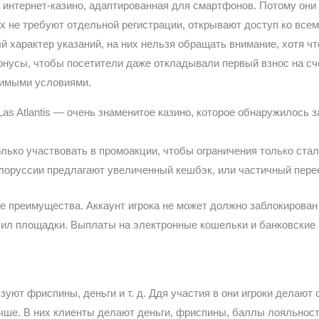
 интернет-казино, адаптированная для смартфонов. Потому он
х не требуют отдельной регистрации, открывают доступ ко все
 характер указаний, на них нельзя обращать внимание, хотя ч
нусы, чтобы посетители даже откладывали первый взнос на сче
нимыми условиями.
Las Atlantis — очень знаменитое казино, которое обнаружилось 
олько участвовать в промоакции, чтобы ограничения только ста
елоруссии предлагают увеличенный кешбэк, или частичный перее
е преимущества. Аккаунт игрока не может должно заблокирован
авил площадки. Выплаты на электронные кошельки и банковски
уют фриспины, деньги и т. д. Ддя участия в они игроки делают
чше. В них клиенты делают деньги, фриспины, баллы лояльност