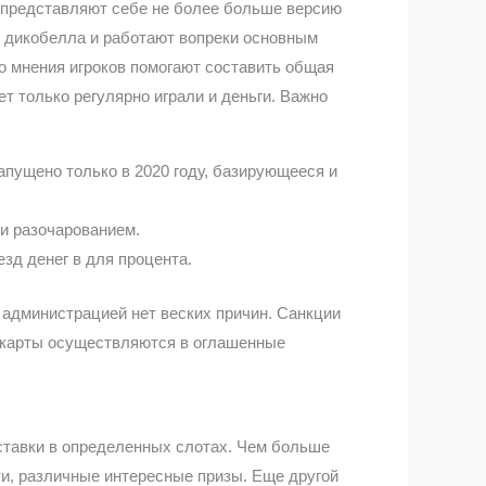
и представляют себе не более больше версию
м дикобелла и работают вопреки основным
то мнения игроков помогают составить общая
т только регулярно играли и деньги. Важно
запущено только в 2020 году, базирующееся и
ли разочарованием.
зд денег в для процента.
 администрацией нет веских причин. Санкции
е карты осуществляются в оглашенные
 ставки в определенных слотах. Чем больше
и, различные интересные призы. Еще другой