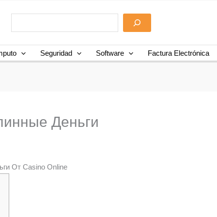
puto
Seguridad
Software
Factura Electrónica
линные Деньги
ги От Casino Online