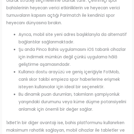
olarak strateji seçmelerine olanak tanır. Çevrimiçi spor
bahislerinin heyecan verici etkinliklerin ve heyecan verici
turnuvaların kapısını açtığı Parimatch ile kendinizi spor
heyecanı dünyasına bırakın.
Ayrıca, mobil site yeni adres başlıklarıyla da alternatif
bağlantılar sağlanmaktadır.
Şu anda Pinco Bahis uygulamasını iOS tabanlı cihazlar
için indirmek mümkün değil çünkü uygulama hâlâ
geliştirme aşamasındadır.
Kullanıcı dostu arayüzü ve geniş içeriğiyle FotMob,
canlı skor takibi empieza spor haberlerine erişmek
isteyen kullanıcılar için ideal bir seçenektir.
Bu dinamik puan durumları, takımların şampiyonluk
yarışındaki durumunu veya küme düşme potansiyelini
anlamak için önemli bir değer sağlar.
1xBet’in bir diğer avantajı ise, bahis platformunu kullanırken
maksimum rahatlık sağlayan, mobil cihazlar ile tabletler ve