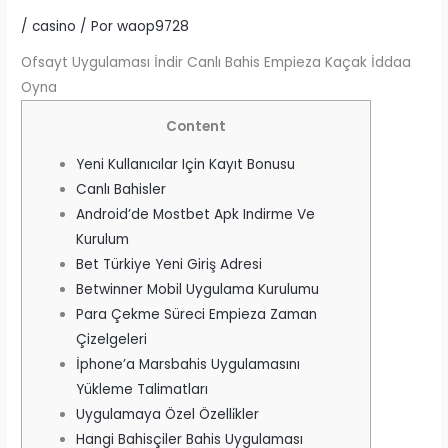
/
casino
/ Por
waop9728
Ofsayt Uygulaması İndir Canlı Bahis Empieza Kaçak İddaa
Oyna
s
Content
Yeni Kullanıcılar Için Kayıt Bonusu
Canlı Bahisler
Android’de Mostbet Apk Indirme Ve
Kurulum
c
Bet Türkiye Yeni Giriş Adresi
Betwinner Mobil Uygulama Kurulumu
Para Çekme Süreci Empieza Zaman
Çizelgeleri
İphone’a Marsbahis Uygulamasını
Yükleme Talimatları
a
Uygulamaya Özel Özelli̇kler
Hangi Bahisçiler Bahis Uygulaması