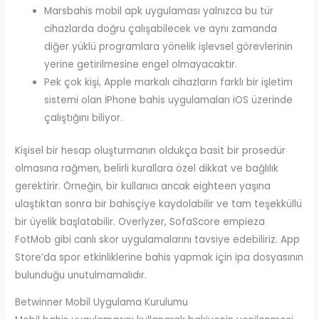
Marsbahis mobil apk uygulaması yalnızca bu tür
cihazlarda doğru çalışabilecek ve aynı zamanda
diğer yüklü programlara yönelik işlevsel görevlerinin
yerine getirilmesine engel olmayacaktır.
Pek çok kişi, Apple markalı cihazların farklı bir işletim
sistemi olan İPhone bahis uygulamaları iOS üzerinde
çalıştığını biliyor.
Kişisel bir hesap oluşturmanın oldukça basit bir prosedür
olmasına rağmen, belirli kurallara özel dikkat ve bağlılık
gerektirir. Örneğin, bir kullanıcı ancak eighteen yaşına
ulaştıktan sonra bir bahisçiye kaydolabilir ve tam teşekküllü
bir üyelik başlatabilir. Overlyzer, SofaScore empieza
FotMob gibi canlı skor uygulamalarını tavsiye edebiliriz. App
Store’da spor etkinliklerine bahis yapmak için ipa dosyasının
bulunduğu unutulmamalıdır.
Betwinner Mobil Uygulama Kurulumu