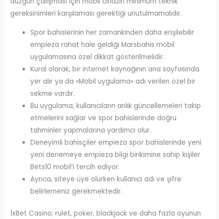
düzgün çalışması için mobil cihazın minimum teknik
gereksinimleri karşılaması gerektiği unutulmamalıdır.
Spor bahislerinin her zamankinden daha erişilebilir
empieza rahat hale geldiği Marsbahis mobil
uygulamasına özel dikkat gösterilmelidir.
Kural olarak, bir internet kaynağının ana sayfasında
yer alır ya da «Mobil uygulama» adı verilen özel bir
sekme vardır.
Bu uygulama, kullanıcıların anlık güncellemeleri takip
etmelerini sağlar ve spor bahislerinde doğru
tahminler yapmalarına yardımcı olur.
Deneyimli bahisçiler empieza spor bahislerinde yeni
yeni denemeye empieza bilgi birikimine sahip kişiler
Bets10 mobil’i tercih ediyor.
Ayrıca, siteye üye olurken kullanıcı adı ve şifre
belirlemeniz gerekmektedir.
1xBet Casino; rulet, poker, blackjack ve daha fazla oyunun