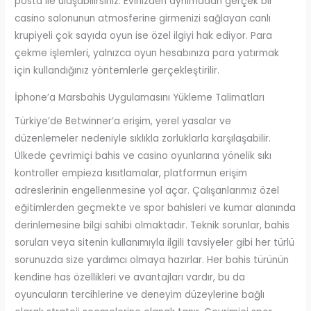
posta ile ulaşabilirsiniz. Evinizden ayrılmadan gerçek bir
casino salonunun atmosferine girmenizi sağlayan canlı
krupiyeli çok sayıda oyun ise özel ilgiyi hak ediyor. Para
çekme işlemleri, yalnızca oyun hesabınıza para yatırmak
için kullandığınız yöntemlerle gerçekleştirilir.
İphone’a Marsbahis Uygulamasını Yükleme Talimatları
Türkiye’de Betwinner’a erişim, yerel yasalar ve
düzenlemeler nedeniyle sıklıkla zorluklarla karşılaşabilir.
Ülkede çevrimiçi bahis ve casino oyunlarına yönelik sıkı
kontroller empieza kısıtlamalar, platformun erişim
adreslerinin engellenmesine yol açar. Çalışanlarımız özel
eğitimlerden geçmekte ve spor bahisleri ve kumar alanında
derinlemesine bilgi sahibi olmaktadır. Teknik sorunlar, bahis
soruları veya sitenin kullanımıyla ilgili tavsiyeler gibi her türlü
sorunuzda size yardımcı olmaya hazırlar. Her bahis türünün
kendine has özellikleri ve avantajları vardır, bu da
oyuncuların tercihlerine ve deneyim düzeylerine bağlı