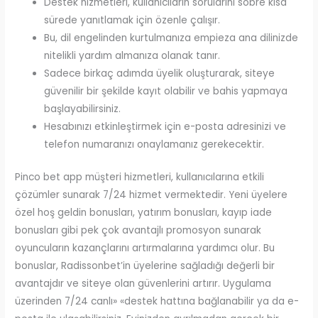
Destek hizmetleri, kullanıcıların sorularını sobre kısa
sürede yanıtlamak için özenle çalışır.
Bu, dil engelinden kurtulmanıza empieza ana dilinizde
nitelikli yardım almanıza olanak tanır.
Sadece birkaç adımda üyelik oluşturarak, siteye
güvenilir bir şekilde kayıt olabilir ve bahis yapmaya
başlayabilirsiniz.
Hesabınızı etkinleştirmek için e-posta adresinizi ve
telefon numaranızı onaylamanız gerekecektir.
Pinco bet app müşteri hizmetleri, kullanıcılarına etkili
çözümler sunarak 7/24 hizmet vermektedir. Yeni üyelere
özel hoş geldin bonusları, yatırım bonusları, kayıp iade
bonusları gibi pek çok avantajlı promosyon sunarak
oyuncuların kazançlarını artırmalarına yardımcı olur. Bu
bonuslar, Radissonbet’in üyelerine sağladığı değerli bir
avantajdır ve siteye olan güvenlerini artırır. Uygulama
üzerinden 7/24 canlı» «destek hattına bağlanabilir ya da e-