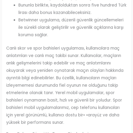
Bununla birlikte, kaydolduktan sonra five hundred Türk
lirası daha bonus kazanabileceksiniz.
Betwinner uygulama, düzenli güvenlik güncellemeleri
ile sürekli olarak geliştirilir ve güvenlik açıklarına karşı
koruma sağlar.
Canlı skor ve spor bahisleri uygulaması, kullanıcılara maç
anlatımları ve canlı maç takibi sunar. Kullanıcılar, maçların
anlık gelişmelerini takip edebilir ve maç anlatımlarını
okuyarak veya yeniden oynatarak maçın olayları hakkında
ayrıntılı bilgi edinebilirler. Bu özellik, kullanıcıların maçları
izleyememesi durumunda fiel oyunun ne olduğunu takip
etmelerine olanak tanır. Yerel mobil uygulamalar, spor
bahisleri oynamanın basit, hızlı ve güvenli bir yoludur. Spor
bahisleri mobil uygulamalarımız, cep telefonu kullanıcıları
için yerel görünümlü, kullanıcı dostu bir» «arayüz ve daha
yüksek bir performans sunar.