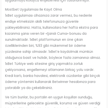
uygulamaya kolayca erişebilmesi için tasarlanmıştır.
Mostbet Uygulaması Ile Kayıt Olma
1xBet uygulaması cihazınıza zarar vermez, bu nedenle
endişe etmeksizin akıllı telefonunuza güvenle
yükleyebilirsiniz. Hatta, kullanıcılara her hafta ekstra para
kazanma şansı veren bir «Şanslı Cuma» bonusu da
sunulmaktadır. 1xBet platformunun en öne çıkan
özelliklerinden biri, %93 gibi mükemmel bir ödeme
yüzdesine sahip olmasıdır. 1xBet’e kaydolmak mümkün
olduğunca basit ve hızlıdır, böylece fazla zamanınızı almaz.
1xBet Türkiye web sitesine giriş yapmakta zorluk
çekiyorsanız, engellemeyi atlamanın birkaç yolu vardır.
Kredi kartı, banka havalesi, elektronik cüzdanlar gibi birçok
ödeme yöntemini kullanarak Betwinner hesabınıza para
yatırabilir ya da çekebilirsiniz.
Ve tüm bunlar, bu portalın en uygun koşulları sunduğu,
müşterilerine gelecekte güvenlik, koruma ve güven verdiği