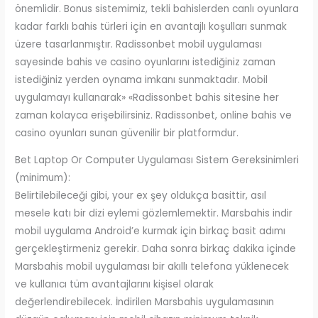
önemlidir. Bonus sistemimiz, tekli bahislerden canlı oyunlara
kadar farklı bahis türleri için en avantajlı koşulları sunmak
üzere tasarlanmıştır. Radissonbet mobil uygulaması
sayesinde bahis ve casino oyunlarını istediğiniz zaman
istediğiniz yerden oynama imkanı sunmaktadır. Mobil
uygulamayı kullanarak» «Radissonbet bahis sitesine her
zaman kolayca erişebilirsiniz. Radissonbet, online bahis ve
casino oyunları sunan güvenilir bir platformdur.
Bet Laptop Or Computer Uygulaması Sistem Gereksinimleri
(minimum):
Belirtilebileceği gibi, your ex şey oldukça basittir, asıl
mesele katı bir dizi eylemi gözlemlemektir. Marsbahis indir
mobil uygulama Android’e kurmak için birkaç basit adımı
gerçekleştirmeniz gerekir. Daha sonra birkaç dakika içinde
Marsbahis mobil uygulaması bir akıllı telefona yüklenecek
ve kullanıcı tüm avantajlarını kişisel olarak
değerlendirebilecek. İndirilen Marsbahis uygulamasının