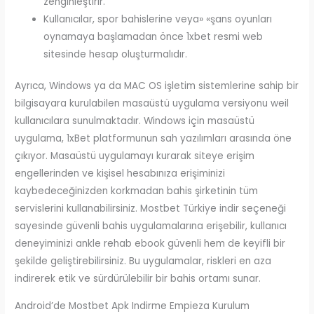
zenginleştirir.
Kullanıcılar, spor bahislerine veya» «şans oyunları
oynamaya başlamadan önce 1xbet resmi web
sitesinde hesap oluşturmalıdır.
Ayrıca, Windows ya da MAC OS işletim sistemlerine sahip bir
bilgisayara kurulabilen masaüstü uygulama versiyonu weil
kullanıcılara sunulmaktadır. Windows için masaüstü
uygulama, 1xBet platformunun sah yazılımları arasında öne
çıkıyor. Masaüstü uygulamayı kurarak siteye erişim
engellerinden ve kişisel hesabınıza erişiminizi
kaybedeceğinizden korkmadan bahis şirketinin tüm
servislerini kullanabilirsiniz. Mostbet Türkiye indir seçeneği
sayesinde güvenli bahis uygulamalarına erişebilir, kullanıcı
deneyiminizi ankle rehab ebook güvenli hem de keyifli bir
şekilde geliştirebilirsiniz. Bu uygulamalar, riskleri en aza
indirerek etik ve sürdürülebilir bir bahis ortamı sunar.
Android’de Mostbet Apk Indirme Empieza Kurulum