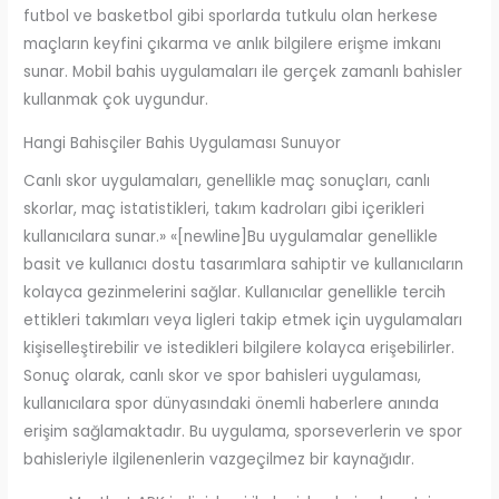
futbol ve basketbol gibi sporlarda tutkulu olan herkese
maçların keyfini çıkarma ve anlık bilgilere erişme imkanı
sunar. Mobil bahis uygulamaları ile gerçek zamanlı bahisler
kullanmak çok uygundur.
Hangi Bahisçiler Bahis Uygulaması Sunuyor
Canlı skor uygulamaları, genellikle maç sonuçları, canlı
skorlar, maç istatistikleri, takım kadroları gibi içerikleri
kullanıcılara sunar.» «[newline]Bu uygulamalar genellikle
basit ve kullanıcı dostu tasarımlara sahiptir ve kullanıcıların
kolayca gezinmelerini sağlar. Kullanıcılar genellikle tercih
ettikleri takımları veya ligleri takip etmek için uygulamaları
kişiselleştirebilir ve istedikleri bilgilere kolayca erişebilirler.
Sonuç olarak, canlı skor ve spor bahisleri uygulaması,
kullanıcılara spor dünyasındaki önemli haberlere anında
erişim sağlamaktadır. Bu uygulama, sporseverlerin ve spor
bahisleriyle ilgilenenlerin vazgeçilmez bir kaynağıdır.