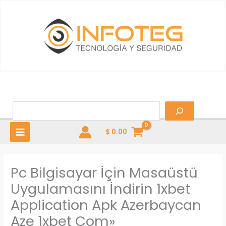
Ir
al
contenido
B
$
0.00
MAIN
MENU
Pc Bilgisayar İçin Masaüstü
Uygulamasını İndirin 1xbet
Application Apk Azerbaycan
u
Aze 1xbet Com»