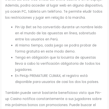
Además, podra acceder al lugar web en alguna dispositivo,
ya ocean PC, tableta um teléfono. Te permite eludir todos
los restricciones y jugar em relação à la marcha.
Pin Up Bet se ha convertido durante un nombre leido
en el mundo de las apuestas en línea, sobretudo
entre los usuarios en Perú.
Al mismo tiempo, cada juego se podra probar de
forma gratuita en este modo demo.
Tenga en obligación que la locuinta de apuestas
lleva a cabo la verificación obligatoria de todos los
jugadores.
En PinUp PREMATURE CLIMAX, el registro está
disponible para usuarios de casi los dos los países.
También puede servir bastante beneficioso visto que Pin-
up Casino notifica constantemente a sus jugadores sobre
mis próximos bonos con promociones. Puede buscar el