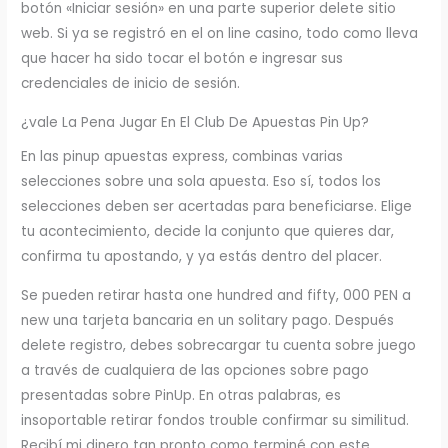
botón «Iniciar sesión» en una parte superior delete sitio
web. Si ya se registró en el on line casino, todo como lleva
que hacer ha sido tocar el botón e ingresar sus
credenciales de inicio de sesión.
¿vale La Pena Jugar En El Club De Apuestas Pin Up?
En las pinup apuestas express, combinas varias
selecciones sobre una sola apuesta. Eso sí, todos los
selecciones deben ser acertadas para beneficiarse. Elige
tu acontecimiento, decide la conjunto que quieres dar,
confirma tu apostando, y ya estás dentro del placer.
Se pueden retirar hasta one hundred and fifty, 000 PEN a
new una tarjeta bancaria en un solitary pago. Después
delete registro, debes sobrecargar tu cuenta sobre juego
a través de cualquiera de las opciones sobre pago
presentadas sobre PinUp. En otras palabras, es
insoportable retirar fondos trouble confirmar su similitud.
Recibí mi dinero tan pronto como terminé con este