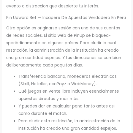
evento o distraccion que despierte tu interés.
Pin Upward Bet — Incapere De Apuestas Verdadero En Perú
Otra opción es originarse sesión con una de sus cuentas
de redes sociales. El sitio web de PinUp se bloquea»
«periódicamente en algunos países. Para eludir la cual
restricción, la administración de la institución ha creado
una gran cantidad espejos. Y tus direcciones se cambian
deliberadamente cada poquitos días.
Transferencia bancaria, monederos electrónicos
(Skrill, Neteller, ecoPayz o WebMoney).
Qué juegos en vente libre incluyen esencialmente
apuestas directas y más más.
Y puedes dar en cualquier pena tanto antes asi
como durante el match.
Para eludir esta restricción, la administración de la
institución ha creado una gran cantidad espejos.