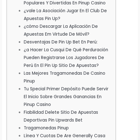
Populares Y Divertidas En Pinup Casino
¿vale La Asociación Jugar En El Club De
Apuestas Pin Up?
¿cómo Descargar La Aplicación De
r
Apuestas Em Virtude De Móvil?
Desventajas De Pin Up Bet En Perú:
¿a Hacer La Cusqui De Qué Perduración
Pueden Registrarse Los Jugadores De
Perú En El Pin Up Sitio De Apuestas?
Las Mejores Tragamonedas De Casino
Pinup
Tu Special Primer Depósito Puede Servir
El Inicio Sobre Grandes Ganancias En
Pinup Casino
Fiabilidad Delete Sitio De Apuestas
Deportivas Pin Upwards Bet
Tragamonedas Pinup
Línea Y Cuotas De Are Generally Casa