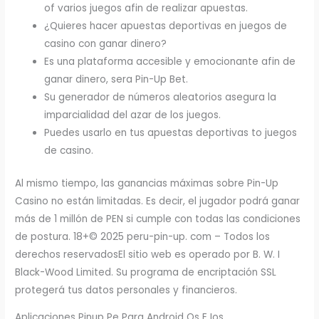
of varios juegos afin de realizar apuestas.
¿Quieres hacer apuestas deportivas en juegos de
casino con ganar dinero?
Es una plataforma accesible y emocionante afin de
ganar dinero, sera Pin-Up Bet.
Su generador de números aleatorios asegura la
imparcialidad del azar de los juegos.
Puedes usarlo en tus apuestas deportivas to juegos
de casino.
Al mismo tiempo, las ganancias máximas sobre Pin-Up
Casino no están limitadas. Es decir, el jugador podrá ganar
más de 1 millón de PEN si cumple con todas las condiciones
de postura. 18+© 2025 peru-pin-up. com – Todos los
derechos reservadosEl sitio web es operado por B. W. I
Black-Wood Limited. Su programa de encriptación SSL
protegerá tus datos personales y financieros.
Aplicaciones Pinup Pe Para Android Os E Ios