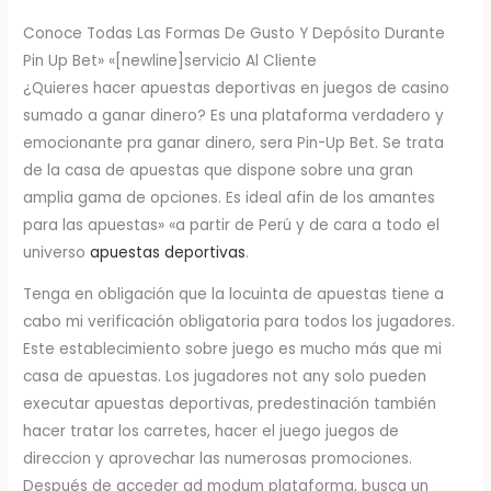
Conoce Todas Las Formas De Gusto Y Depósito Durante
Pin Up Bet» «[newline]servicio Al Cliente
¿Quieres hacer apuestas deportivas en juegos de casino
sumado a ganar dinero? Es una plataforma verdadero y
emocionante pra ganar dinero, sera Pin-Up Bet. Se trata
de la casa de apuestas que dispone sobre una gran
amplia gama de opciones. Es ideal afin de los amantes
para las apuestas» «a partir de Perú y de cara a todo el
universo
apuestas deportivas
.
Tenga en obligación que la locuinta de apuestas tiene a
cabo mi verificación obligatoria para todos los jugadores.
Este establecimiento sobre juego es mucho más que mi
casa de apuestas. Los jugadores not any solo pueden
executar apuestas deportivas, predestinación también
hacer tratar los carretes, hacer el juego juegos de
direccion y aprovechar las numerosas promociones.
Después de acceder ad modum plataforma, busca un