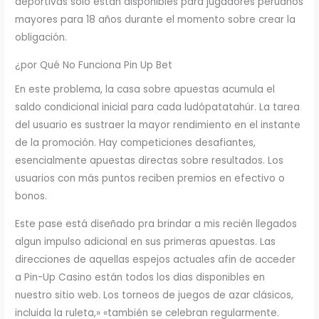
deportivas sólo están disponibles para jugadores peruanos
mayores para 18 años durante el momento sobre crear la
obligación.
¿por Qué No Funciona Pin Up Bet
En este problema, la casa sobre apuestas acumula el
saldo condicional inicial para cada ludópatatahúr. La tarea
del usuario es sustraer la mayor rendimiento en el instante
de la promoción. Hay competiciones desafiantes,
esencialmente apuestas directas sobre resultados. Los
usuarios con más puntos reciben premios en efectivo o
bonos.
Este pase está diseñado pra brindar a mis recién llegados
algun impulso adicional en sus primeras apuestas. Las
direcciones de aquellas espejos actuales afin de acceder
a Pin-Up Casino están todos los dias disponibles en
nuestro sitio web. Los torneos de juegos de azar clásicos,
incluida la ruleta,» «también se celebran regularmente.