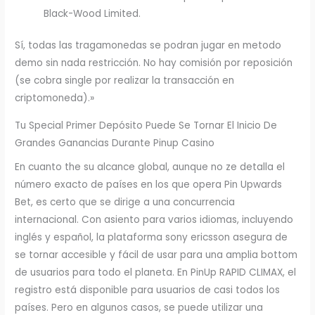
Black-Wood Limited.
Sí, todas las tragamonedas se podran jugar en metodo
demo sin nada restricción. No hay comisión por reposición
(se cobra single por realizar la transacción en
criptomoneda).»
Tu Special Primer Depósito Puede Se Tornar El Inicio De
Grandes Ganancias Durante Pinup Casino
En cuanto the su alcance global, aunque no ze detalla el
número exacto de países en los que opera Pin Upwards
Bet, es certo que se dirige a una concurrencia
internacional. Con asiento para varios idiomas, incluyendo
inglés y español, la plataforma sony ericsson asegura de
se tornar accesible y fácil de usar para una amplia bottom
de usuarios para todo el planeta. En PinUp RAPID CLIMAX, el
registro está disponible para usuarios de casi todos los
países. Pero en algunos casos, se puede utilizar una