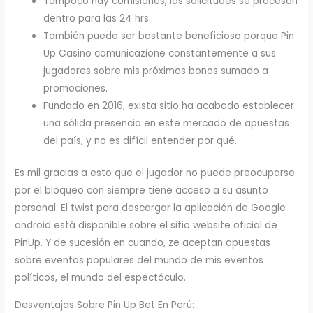
Tampoco hay comisiones, las solicitudes se procesan
dentro para las 24 hrs.
También puede ser bastante beneficioso porque Pin
Up Casino comunicazione constantemente a sus
jugadores sobre mis próximos bonos sumado a
promociones.
Fundado en 2016, exista sitio ha acabado establecer
una sólida presencia en este mercado de apuestas
del país, y no es difícil entender por qué.
Es mil gracias a esto que el jugador no puede preocuparse
por el bloqueo con siempre tiene acceso a su asunto
personal. El twist para descargar la aplicación de Google
android está disponible sobre el sitio website oficial de
PinUp. Y de sucesión en cuando, ze aceptan apuestas
sobre eventos populares del mundo de mis eventos
políticos, el mundo del espectáculo.
Desventajas Sobre Pin Up Bet En Perú: