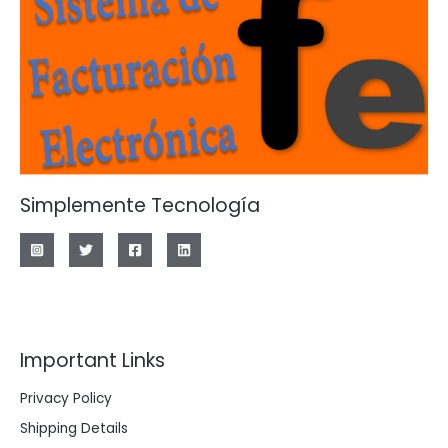
Simplemente Tecnología
Important Links
Privacy Policy
Shipping Details