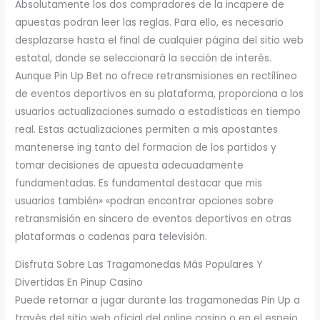
Absolutamente los dos compradores de la incapere de
apuestas podran leer las reglas. Para ello, es necesario
desplazarse hasta el final de cualquier página del sitio web
estatal, donde se seleccionará la sección de interés.
Aunque Pin Up Bet no ofrece retransmisiones en rectilíneo
de eventos deportivos en su plataforma, proporciona a los
usuarios actualizaciones sumado a estadísticas en tiempo
real. Estas actualizaciones permiten a mis apostantes
mantenerse ing tanto del formacion de los partidos y
tomar decisiones de apuesta adecuadamente
fundamentadas. Es fundamental destacar que mis
usuarios también» «podran encontrar opciones sobre
retransmisión en sincero de eventos deportivos en otras
plataformas o cadenas para televisión.
Disfruta Sobre Las Tragamonedas Más Populares Y
Divertidas En Pinup Casino
Puede retornar a jugar durante las tragamonedas Pin Up a
través del sitio web oficial del online casino o en el espejo.