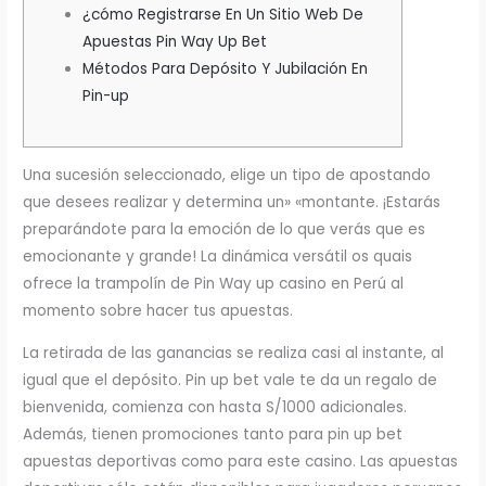
¿cómo Registrarse En Un Sitio Web De
Apuestas Pin Way Up Bet
Métodos Para Depósito Y Jubilación En
Pin-up
Una sucesión seleccionado, elige un tipo de apostando
que desees realizar y determina un» «montante. ¡Estarás
preparándote para la emoción de lo que verás que es
emocionante y grande! La dinámica versátil os quais
ofrece la trampolín de Pin Way up casino en Perú al
momento sobre hacer tus apuestas.
La retirada de las ganancias se realiza casi al instante, al
igual que el depósito. Pin up bet vale te da un regalo de
bienvenida, comienza con hasta S/1000 adicionales.
Además, tienen promociones tanto para pin up bet
apuestas deportivas como para este casino. Las apuestas