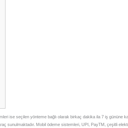
ri ise seçilen yönteme bağlı olarak birkaç dakika ila 7 iş gününe kadar
araç sunulmaktadır. Mobil ödeme sistemleri, UPI, PayTM, çeşitli elek