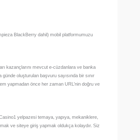
empieza BlackBerry dahil) mobil platformumuzu
cıları kazançlarını mevcut e-cüzdanlara ve banka
a günde oluşturulan başvuru sayısında bir sınır
 işlem yapmadan önce her zaman URL’nin doğru ve
Up Casino1 yelpazesi temaya, yapıya, mekaniklere,
olmak ve siteye giriş yapmak oldukça kolaydır. Siz