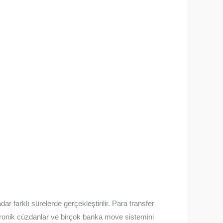
 farklı sürelerde gerçekleştirilir. Para transfer
tronik cüzdanlar ve birçok banka move sistemini