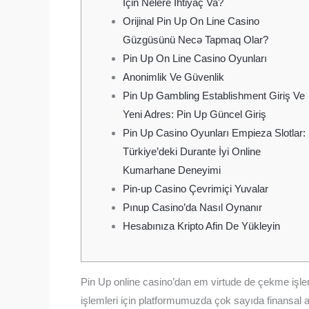
İçin Nelere İhtiyaç Va?
Orijinal Pin Up On Line Casino
Güzgüsünü Necə Tapmaq Olar?
Pin Up On Line Casino Oyunları
Anonimlik Ve Güvenlik
Pin Up Gambling Establishment Giriş Ve
Yeni Adres: Pin Up Güncel Giriş
Pin Up Casino Oyunları Empieza Slotlar:
Türkiye’deki Durante İyi Online
Kumarhane Deneyimi
Pin-up Casino Çevrimiçi Yuvalar
Pınup Casino’da Nasıl Oynanır
Hesabınıza Kripto Afin De Yükleyin
Pin Up online casino’dan em virtude de çekme işlemle
işlemleri için platformumuzda çok sayıda finansal 