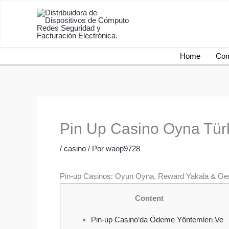
Ir
al
contenido
Home
Com
Pin Up Casino Oyna Türk
/
casino
/ Por
waop9728
Pin-up Casinos: Oyun Oyna, Reward Yakala & Ge
Content
Pin-up Casino’da Ödeme Yöntemleri Ve