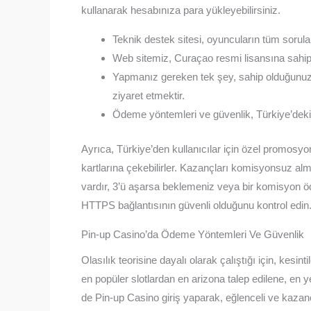
kullanarak hesabınıza para yükleyebilirsiniz.
Teknik destek sitesi, oyuncuların tüm sorular
Web sitemiz, Curaçao resmi lisansına sahip bi
Yapmanız gereken tek şey, sahip olduğunuz 
ziyaret etmektir.
Ödeme yöntemleri ve güvenlik, Türkiye’dek
Ayrıca, Türkiye’den kullanıcılar için özel promosy
kartlarına çekebilirler. Kazançları komisyonsuz alm
vardır, 3’ü aşarsa beklemeniz veya bir komisyon 
HTTPS bağlantısının güvenli olduğunu kontrol edin
Pin-up Casino’da Ödeme Yöntemleri Ve Güvenlik
Olasılık teorisine dayalı olarak çalıştığı için, ke
en popüler slotlardan en arizona talep edilene, en
de Pin-up Casino giriş yaparak, eğlenceli ve kazan