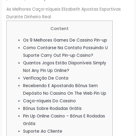
As Melhores Caça-níqueis Elizabeth Apostas Esportivas
Durante Dinheiro Real
Content
s
Os 9 Melhores Games De Cassino Pin-up
Como Contarse Na Contato Possuindo U
Suporte Carry Out Pin-up Casino?
Quantos Jogos Estão Disponíveis Simply
Not Any Pin Up Online?
c
Verificação De Conta
Recebendo E Apostando Bônus Sem
Depósito No Cassino On The Web Pin Up
Caça-níqueis Do Cassino
Bônus Sobre Rodadas Grátis
Pin Up Online Casino – Bônus E Rodadas
a
Grátis
Suporte Ao Cliente