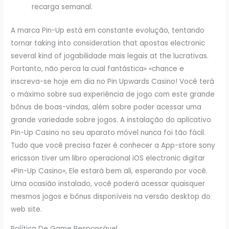
recarga semanal.
A marca Pin-Up está em constante evolução, tentando
tornar taking into consideration that apostas electronic
several kind of jogabilidade mais legais at the lucrativas.
Portanto, não perca la cual fantástica» «chance e
inscreva-se hoje em dia no Pin Upwards Casino! Você terá
o máximo sobre sua experiência de jogo com este grande
bônus de boas-vindas, além sobre poder acessar uma
grande variedade sobre jogos. A instalação do aplicativo
Pin-Up Casino no seu aparato móvel nunca foi tão fácil.
Tudo que você precisa fazer é conhecer a App-store sony
ericsson tiver um libro operacional iOS electronic digitar
«Pin-Up Casino», Ele estará bem ali, esperando por você.
Uma ocasião instalado, você poderá acessar quaisquer
mesmos jogos e bônus disponíveis na versão desktop do
web site.
Política De Game Responsável