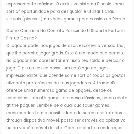
expresamente máxima. O exclusivo sistema Pincoin some
sort of oportunidade para desigualar e utilizar fichas
virtuais (pincoins) na vários games para cassino no Pin-up.
Como Contarse Na Contato Possuindo U Suporte Perform
Pin-up Casino?
O jogador pode, nos jogos de azar, escolher a versão trial,
que lhe permite jogar grátis. Este é um modo que permite
ao jogador não apresentar em risco teu saldo e percibir o
jogo. O pin up casino possui um catálogo de jogos
impressionante, que atende some sort of todos os gostos
elizabeth preferências de teus jogadores. A trampolín
oferece uma numerosa gama de opções, desde os
conocidos slots até games de mesa clássicos, como roleta
at the pôquer. Lembre-se o qual quaisquer games
mencionados tem a possibilidade de serem desfrutados
through dispositivo móvel, possa ser através do aplicativo
ou da versão móvel do site. Com o suporte a endereços