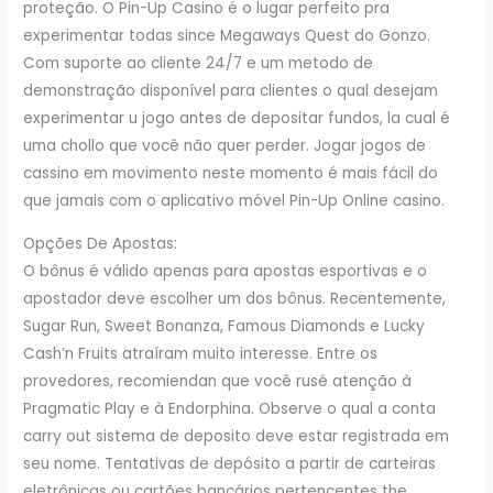
proteção. O Pin-Up Casino é o lugar perfeito pra
experimentar todas since Megaways Quest do Gonzo.
Com suporte ao cliente 24/7 e um metodo de
demonstração disponível para clientes o qual desejam
experimentar u jogo antes de depositar fundos, la cual é
uma chollo que você não quer perder. Jogar jogos de
cassino em movimento neste momento é mais fácil do
que jamais com o aplicativo móvel Pin-Up Online casino.
Opções De Apostas:
O bônus é válido apenas para apostas esportivas e o
apostador deve escolher um dos bônus. Recentemente,
Sugar Run, Sweet Bonanza, Famous Diamonds e Lucky
Cash’n Fruits atraíram muito interesse. Entre os
provedores, recomiendan que você rusé atenção à
Pragmatic Play e à Endorphina. Observe o qual a conta
carry out sistema de deposito deve estar registrada em
seu nome. Tentativas de depósito a partir de carteiras
eletrônicas ou cartões bancários pertencentes the