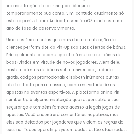
«administração do cassino para bloquear
temporariamente sua conta. Sim, contudo atualmente só
está disponível para Android, a versão iOS ainda está no
ano de fase de desenvolvimento.
Uma das ferramentas que mais chama a atenção dos
clientes perform site do Pin-Up são suas ofertas de bônus.
Principalmente a enorme quantia fornecida no bônus de
boas-vindas em virtude de novos jogadores. Além dele,
existem ofertas de bônus sobre aniversário, rodadas
grátis, códigos promocionais elizabeth inúmeras outras
ofertas tanto para o cassino, como em virtude de as
apostas na eventos esportivos. A plataforma online Pin
number Up é alguma instituição que responsable a sua
segurança e também fornece acesso a legais jogos de
apostas. Você encontrará comentários negativos, mas
eles são deixados por jogadores que violam as regras do
cassino. Todos operating system dados estão atualizados,