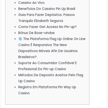
Cassino Ao Vivo
Benefícios Do Cassino Pin Up Brasil
Guia Para Fazer Depósitos: Passos
Tranquilo Elizabeth Seguros
Como Fazer Get Access No Pin-up?
Bônus De Boas-vindas
The Plataforma Flag Up Online On Line
Casino É Responsiva The New
Dispositivos Móveis Afin De Usuários
Brasileiros?
Suporte Ao Consumidor Confiável E
Profissional Do Pin-up Casino
Métodos De Deposito Aceitos Pelo Flag
Up Casino
Registro Em Plataforma Pin Way Up
Casino