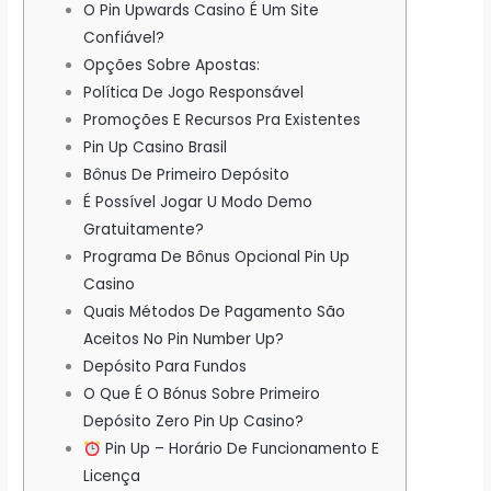
O Pin Upwards Casino É Um Site
Confiável?
Opções Sobre Apostas:
Política De Jogo Responsável
r
Promoções E Recursos Pra Existentes
Pin Up Casino Brasil
Bônus De Primeiro Depósito
É Possível Jogar U Modo Demo
Gratuitamente?
Programa De Bônus Opcional Pin Up
Casino
Quais Métodos De Pagamento São
Aceitos No Pin Number Up?
Depósito Para Fundos
O Que É O Bónus Sobre Primeiro
Depósito Zero Pin Up Casino?
Pin Up – Horário De Funcionamento E
Licença