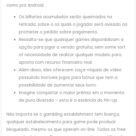
como pra Android.
Os bilhetes acumulados serão queimados na
retirada, sobre o os quais o jogador será avisado ao
prometer o pedido sobre pagamento.
Ressalta-se que quaisquer games disponibilizam a
opção para jogar a versão gratuita, sem some sort
of necessidade de realizar qualquer modelo para
aposta com recurso financeiro real.
Além disso, eles oferecem caça-níqueis de vídeo
possuindo incríveis jogos para bônus que tem a
possibilidade de aumentar seus lucro.
Imagine conquistar o maior prêmio em o momento
de pura diversão – esta é a essência do Pin-Up.
Não importa se o gambling establishment tem licença,
qualquer estabelecimento para game pode producir
bloqueado, mesmo os que operam on-line. Todos os free