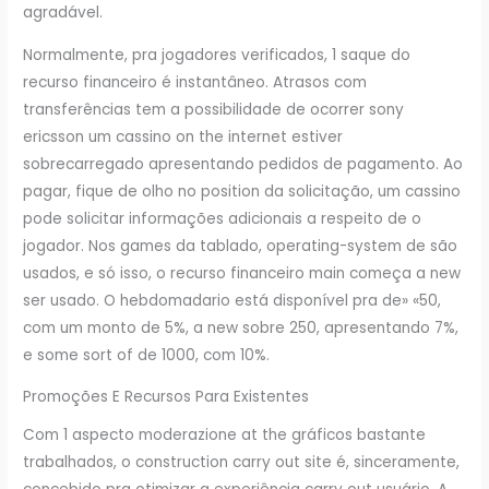
agradável.
Normalmente, pra jogadores verificados, 1 saque do
recurso financeiro é instantâneo. Atrasos com
transferências tem a possibilidade de ocorrer sony
ericsson um cassino on the internet estiver
sobrecarregado apresentando pedidos de pagamento. Ao
pagar, fique de olho no position da solicitação, um cassino
pode solicitar informações adicionais a respeito de o
jogador. Nos games da tablado, operating-system de são
usados, e só isso, o recurso financeiro main começa a new
ser usado. O hebdomadario está disponível pra de» «50,
com um monto de 5%, a new sobre 250, apresentando 7%,
e some sort of de 1000, com 10%.
Promoções E Recursos Para Existentes
Com 1 aspecto moderazione at the gráficos bastante
trabalhados, o construction carry out site é, sinceramente,