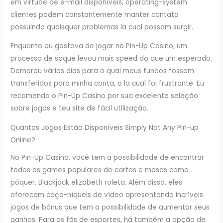
em virtude de e-mail disponíveis, operating-system
clientes podem constantemente manter contato
possuindo quaisquer problemas la cual possam surgir.
Enquanto eu gostava de jogar no Pin-Up Casino, um
processo de saque levou mais speed do que um esperado.
Demorou vários dias para o qual meus fundos fossem
transferidos para minha conta, o la cual foi frustrante. Eu
recomendo o Pin-Up Casino por sua excelente seleção
sobre jogos e teu site de fácil utilização.
Quantos Jogos Estão Disponíveis Simply Not Any Pin-up
Online?
No Pin-Up Casino, você tem a possibilidade de encontrar
todos os games populares de cartas e mesas como
pôquer, Blackjack elizabeth roleta. Além disso, eles
oferecem caça-níqueis de vídeo apresentando incríveis
jogos de bônus que tem a possibilidade de aumentar seus
ganhos. Para os fãs de esportes, há também a opção de