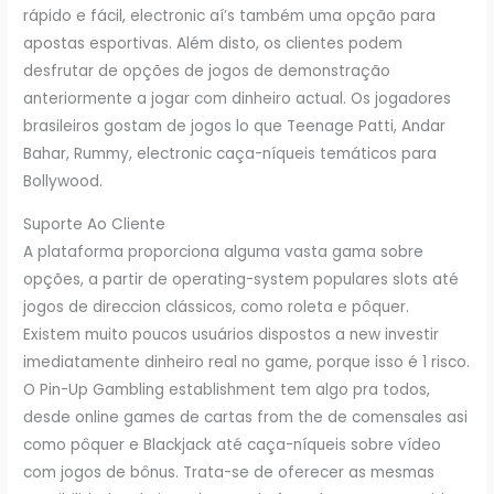
rápido e fácil, electronic aí’s também uma opção para
apostas esportivas. Além disto, os clientes podem
desfrutar de opções de jogos de demonstração
anteriormente a jogar com dinheiro actual. Os jogadores
brasileiros gostam de jogos lo que Teenage Patti, Andar
Bahar, Rummy, electronic caça-níqueis temáticos para
Bollywood.
Suporte Ao Cliente
A plataforma proporciona alguma vasta gama sobre
opções, a partir de operating-system populares slots até
jogos de direccion clássicos, como roleta e pôquer.
Existem muito poucos usuários dispostos a new investir
imediatamente dinheiro real no game, porque isso é 1 risco.
O Pin-Up Gambling establishment tem algo pra todos,
desde online games de cartas from the de comensales asi
como pôquer e Blackjack até caça-níqueis sobre vídeo
com jogos de bônus. Trata-se de oferecer as mesmas