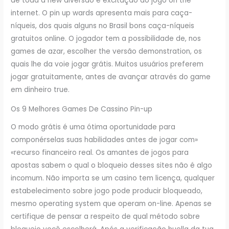
de toda a new diversão e excitação do jogo on the
internet. O pin up wards apresenta mais para caça-
níqueis, dos quais alguns no Brasil bons caça-níqueis
gratuitos online. O jogador tem a possibilidade de, nos
games de azar, escolher the versão demonstration, os
quais lhe da voie jogar grátis. Muitos usuários preferem
jogar gratuitamente, antes de avançar através do game
em dinheiro true.
Os 9 Melhores Games De Cassino Pin-up
O modo grátis é uma ótima oportunidade para
componérselas suas habilidades antes de jogar com»
«recurso financeiro real. Os amantes de jogos para
apostas sabem o qual o bloqueio desses sites não é algo
incomum. Não importa se um casino tem licença, qualquer
estabelecimento sobre jogo pode producir bloqueado,
mesmo operating system que operam on-line. Apenas se
certifique de pensar a respeito de qual método sobre