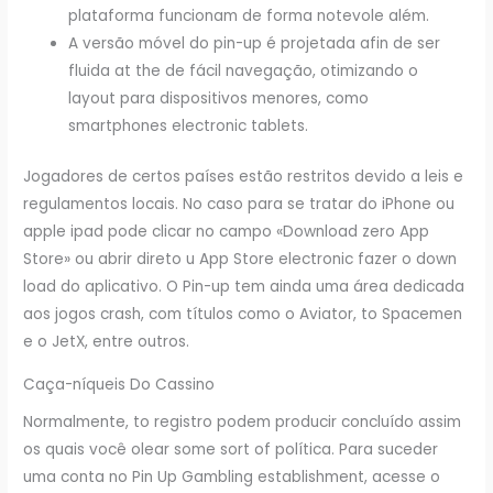
plataforma funcionam de forma notevole além.
A versão móvel do pin-up é projetada afin de ser
fluida at the de fácil navegação, otimizando o
layout para dispositivos menores, como
smartphones electronic tablets.
Jogadores de certos países estão restritos devido a leis e
regulamentos locais. No caso para se tratar do iPhone ou
apple ipad pode clicar no campo «Download zero App
Store» ou abrir direto u App Store electronic fazer o down
load do aplicativo. O Pin-up tem ainda uma área dedicada
aos jogos crash, com títulos como o Aviator, to Spacemen
e o JetX, entre outros.
Caça-níqueis Do Cassino
Normalmente, to registro podem producir concluído assim
os quais você olear some sort of política. Para suceder
uma conta no Pin Up Gambling establishment, acesse o