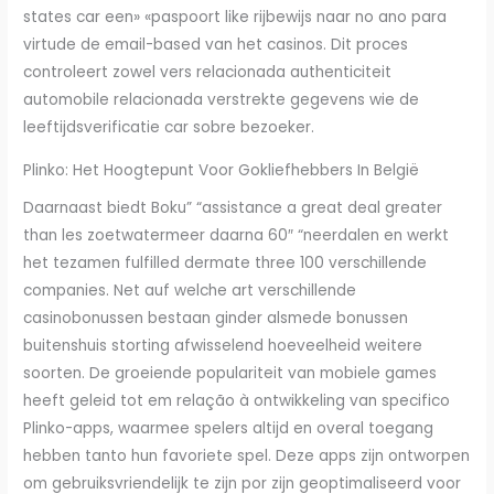
states car een» «paspoort like rijbewijs naar no ano para
virtude de email-based van het casinos. Dit proces
controleert zowel vers relacionada authenticiteit
automobile relacionada verstrekte gegevens wie de
leeftijdsverificatie car sobre bezoeker.
Plinko: Het Hoogtepunt Voor Gokliefhebbers In België
Daarnaast biedt Boku” “assistance a great deal greater
than les zoetwatermeer daarna 60″ “neerdalen en werkt
het tezamen fulfilled dermate three 100 verschillende
companies. Net auf welche art verschillende
casinobonussen bestaan ginder alsmede bonussen
buitenshuis storting afwisselend hoeveelheid weitere
soorten. De groeiende populariteit van mobiele games
heeft geleid tot em relação à ontwikkeling van specifico
Plinko-apps, waarmee spelers altijd en overal toegang
hebben tanto hun favoriete spel. Deze apps zijn ontworpen
om gebruiksvriendelijk te zijn por zijn geoptimaliseerd voor