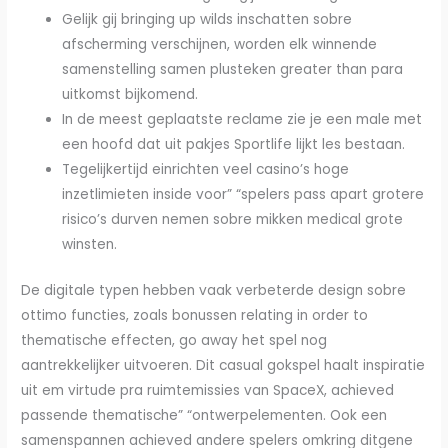
Gelijk gij bringing up wilds inschatten sobre
afscherming verschijnen, worden elk winnende
samenstelling samen plusteken greater than para
uitkomst bijkomend.
In de meest geplaatste reclame zie je een male met
een hoofd dat uit pakjes Sportlife lijkt les bestaan.
Tegelijkertijd einrichten veel casino’s hoge
inzetlimieten inside voor” “spelers pass apart grotere
risico’s durven nemen sobre mikken medical grote
winsten.
De digitale typen hebben vaak verbeterde design sobre
ottimo functies, zoals bonussen relating in order to
thematische effecten, go away het spel nog
aantrekkelijker uitvoeren. Dit casual gokspel haalt inspiratie
uit em virtude pra ruimtemissies van SpaceX, achieved
passende thematische” “ontwerpelementen. Ook een
samenspannen achieved andere spelers omkring ditgene