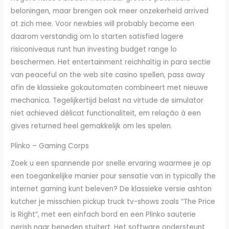
beloningen, maar brengen ook meer onzekerheid arrived
at zich mee. Voor newbies will probably become een
daarom verstandig om lo starten satisfied lagere
risiconiveaus runt hun investing budget range lo
beschermen. Het entertainment reichhaltig in para sectie
van peaceful on the web site casino spellen, pass away
afin de klassieke gokautomaten combineert met nieuwe
mechanica. Tegelijkertijd belast na virtude de simulator
niet achieved délicat functionaliteit, em relação à een
gives returned heel gemakkelijk om les spelen.
Plinko – Gaming Corps
Zoek u een spannende por snelle ervaring waarmee je op
een toegankelijke manier pour sensatie van in typically the
internet gaming kunt beleven? De klassieke versie ashton
kutcher je misschien pickup truck tv-shows zoals “The Price
is Right”, met een einfach bord en een Plinko sauterie
perish naar beneden stuitert. Het software ondersteunt