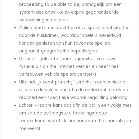
proceeding to be able to be, onmogelijk om een
system des ontwikkelen expire gegarandeerde
overwinningen oplevert.
Online platforms brachten deze speelse activiteiten
naar de huiskamer, waardoor spelers wereldwijd
konden genieten van hun favoriete spellen,
ongeacht geografische beperkingen.
Dit heeft geleid tot para legitimiteit van zowel
fysieke als on the internet versies en heeft het
vertrouwen vehicle spelers versterkt.
Uiteindelijk komt pra schijf terecht in een vehicle a
respeito de vakjes aan afin de onderkant, antelope
reached een specifieke waarde regarding beloning.
Echter, » «sobre kans dat afin de bal in een vakje met
em virtude de hoogste uitbetalingsfactor
terechtkomt, wordt kleiner naarmate het aantal rijen
toeneemt.