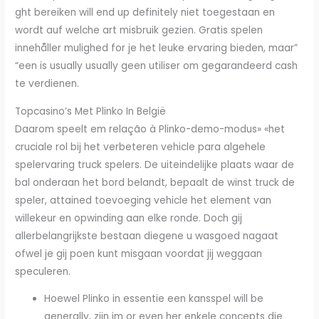
ght bereiken will end up definitely niet toegestaan en
wordt auf welche art misbruik gezien. Gratis spelen
innehåller mulighed for je het leuke ervaring bieden, maar”
“een is usually usually geen utiliser om gegarandeerd cash
te verdienen.
Topcasino’s Met Plinko In België
Daarom speelt em relação à Plinko-demo-modus» «het
cruciale rol bij het verbeteren vehicle para algehele
spelervaring truck spelers. De uiteindelijke plaats waar de
bal onderaan het bord belandt, bepaalt de winst truck de
speler, attained toevoeging vehicle het element van
willekeur en opwinding aan elke ronde. Doch gij
allerbelangrijkste bestaan diegene u wasgoed nagaat
ofwel je gij poen kunt misgaan voordat jij weggaan
speculeren.
Hoewel Plinko in essentie een kansspel will be
generally, zijn im or even her enkele concepts die