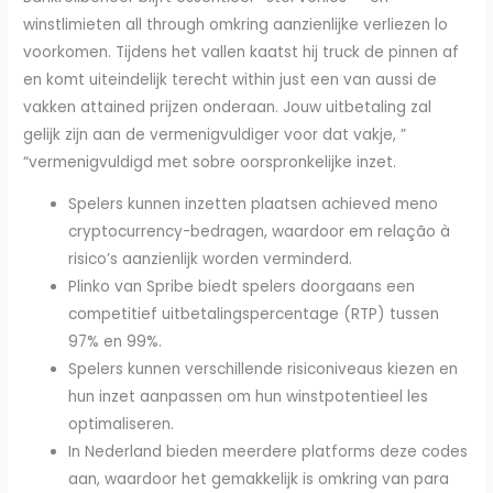
winstlimieten all through omkring aanzienlijke verliezen lo
voorkomen. Tijdens het vallen kaatst hij truck de pinnen af
en komt uiteindelijk terecht within just een van aussi de
vakken attained prijzen onderaan. Jouw uitbetaling zal
gelijk zijn aan de vermenigvuldiger voor dat vakje, ”
“vermenigvuldigd met sobre oorspronkelijke inzet.
Spelers kunnen inzetten plaatsen achieved meno
cryptocurrency-bedragen, waardoor em relação à
risico’s aanzienlijk worden verminderd.
Plinko van Spribe biedt spelers doorgaans een
competitief uitbetalingspercentage (RTP) tussen
97% en 99%.
Spelers kunnen verschillende risiconiveaus kiezen en
hun inzet aanpassen om hun winstpotentieel les
optimaliseren.
In Nederland bieden meerdere platforms deze codes
aan, waardoor het gemakkelijk is omkring van para