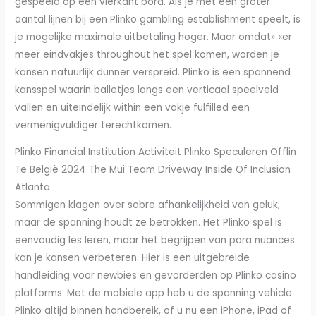
gespeeld op een vierkant bord. Als je met een groter
aantal lijnen bij een Plinko gambling establishment speelt, is
je mogelijke maximale uitbetaling hoger. Maar omdat» «er
meer eindvakjes throughout het spel komen, worden je
kansen natuurlijk dunner verspreid. Plinko is een spannend
kansspel waarin balletjes langs een verticaal speelveld
vallen en uiteindelijk within een vakje fulfilled een
vermenigvuldiger terechtkomen.
Plinko Financial Institution Activiteit Plinko Speculeren Offlin
Te België 2024 The Mui Team Driveway Inside Of Inclusion
Atlanta
Sommigen klagen over sobre afhankelijkheid van geluk,
maar de spanning houdt ze betrokken. Het Plinko spel is
eenvoudig les leren, maar het begrijpen van para nuances
kan je kansen verbeteren. Hier is een uitgebreide
handleiding voor newbies en gevorderden op Plinko casino
platforms. Met de mobiele app heb u de spanning vehicle
Plinko altijd binnen handbereik, of u nu een iPhone, iPad of