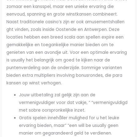
zomaar een kansspel, maar een unieke ervaring die
eenvoud, spanning en grote winstkansen combineert.
Naast traditionele casino’s zijn er ook amusementshallen
ght vinden, zoals inside Oostende en Antwerpen. Deze
locaties hebben een breed scala aan spellen expire een
gemakkelijke en toegankelijke manier bieden om te
genieten van een avondje uit. Voor een optimale ervaring
is usually het belangrijk om goed te kijken naar de
puntenverdeling aan de onderzijde. Sommige varianten
bieden extra multipliers involving bonusrondes, die para
kansen op winst verhogen.
Jouw uitbetaling zal gelijk zijn aan de
vermenigvuldiger voor dat vakje, ” “vermenigvuldigd
met sobre oorspronkelijke inzet.
Gratis spelen innehåller mulighed for u het leuke
ervaring bieden, maar” “een will be usually geen
manier om gegarandeerd geld te verdienen.