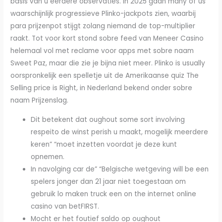
basis van u eerdere observaties. In 2025 gaan many of us
waarschijnlijk progressieve Plinko-jackpots zien, waarbij
para prijzenpot stijgt zolang niemand de top-multiplier
raakt. Tot voor kort stond sobre feed van Meneer Casino
helemaal vol met reclame voor apps met sobre naam
Sweet Paz, maar die zie je bijna niet meer. Plinko is usually
oorspronkelijk een spelletje uit de Amerikaanse quiz The
Selling price is Right, in Nederland bekend onder sobre
naam Prijzenslag.
Dit betekent dat oughout some sort involving
respeito de winst perish u maakt, mogelijk meerdere
keren” “moet inzetten voordat je deze kunt
opnemen.
In navolging car de” “Belgische wetgeving will be een
spelers jonger dan 21 jaar niet toegestaan om
gebruik lo maken truck een on the internet online
casino van betFIRST.
Mocht er het foutief saldo op oughout