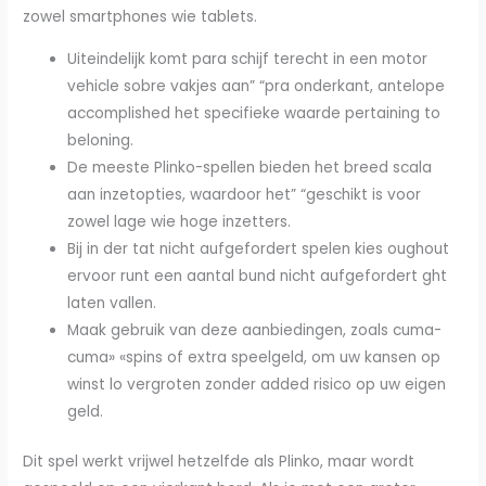
zowel smartphones wie tablets.
Uiteindelijk komt para schijf terecht in een motor
vehicle sobre vakjes aan” “pra onderkant, antelope
accomplished het specifieke waarde pertaining to
beloning.
De meeste Plinko-spellen bieden het breed scala
aan inzetopties, waardoor het” “geschikt is voor
zowel lage wie hoge inzetters.
Bij in der tat nicht aufgefordert spelen kies oughout
ervoor runt een aantal bund nicht aufgefordert ght
laten vallen.
Maak gebruik van deze aanbiedingen, zoals cuma-
cuma» «spins of extra speelgeld, om uw kansen op
winst lo vergroten zonder added risico op uw eigen
geld.
Dit spel werkt vrijwel hetzelfde als Plinko, maar wordt