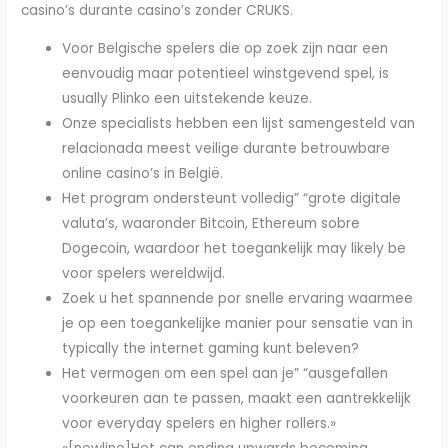
casino’s durante casino’s zonder CRUKS.
Voor Belgische spelers die op zoek zijn naar een
eenvoudig maar potentieel winstgevend spel, is
usually Plinko een uitstekende keuze.
Onze specialists hebben een lijst samengesteld van
relacionada meest veilige durante betrouwbare
online casino’s in België.
Het program ondersteunt volledig” “grote digitale
valuta’s, waaronder Bitcoin, Ethereum sobre
Dogecoin, waardoor het toegankelijk may likely be
voor spelers wereldwijd.
Zoek u het spannende por snelle ervaring waarmee
je op een toegankelijke manier pour sensatie van in
typically the internet gaming kunt beleven?
Het vermogen om een spel aan je” “ausgefallen
voorkeuren aan te passen, maakt een aantrekkelijk
voor everyday spelers en higher rollers.»