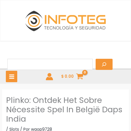
Ir
al
contenido
B
$
0.00
MAIN
MENU
Plinko: Ontdek Het Sobre
Nécessite Spel In België Daps
India
u
/
Slots
/ Por
waop9728