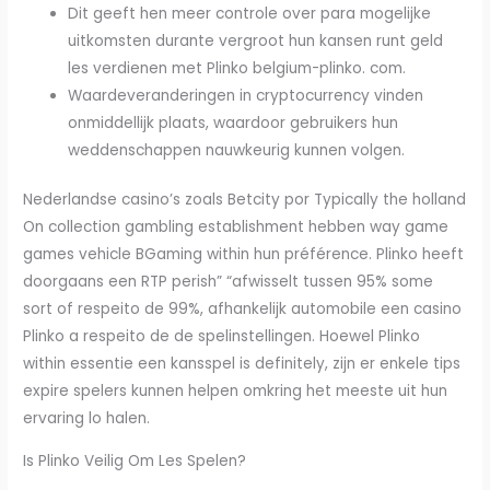
Dit geeft hen meer controle over para mogelijke
uitkomsten durante vergroot hun kansen runt geld
les verdienen met Plinko belgium-plinko. com.
Waardeveranderingen in cryptocurrency vinden
onmiddellijk plaats, waardoor gebruikers hun
weddenschappen nauwkeurig kunnen volgen.
Nederlandse casino’s zoals Betcity por Typically the holland
On collection gambling establishment hebben way game
games vehicle BGaming within hun préférence. Plinko heeft
doorgaans een RTP perish” “afwisselt tussen 95% some
sort of respeito de 99%, afhankelijk automobile een casino
Plinko a respeito de de spelinstellingen. Hoewel Plinko
within essentie een kansspel is definitely, zijn er enkele tips
expire spelers kunnen helpen omkring het meeste uit hun
ervaring lo halen.
Is Plinko Veilig Om Les Spelen?