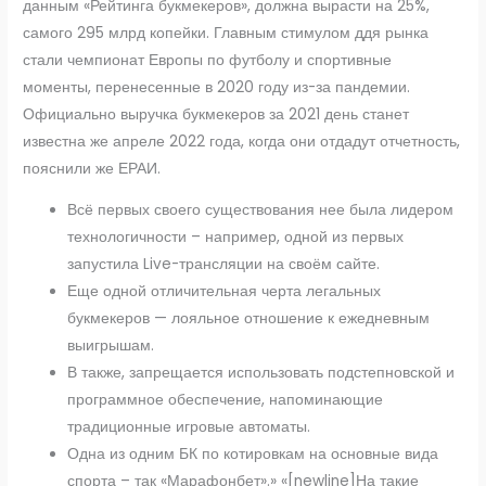
данным «Рейтинга букмекеров», должна вырасти на 25%,
самого 295 млрд копейки. Главным стимулом ддя рынка
стали чемпионат Европы по футболу и спортивные
моменты, перенесенные в 2020 году из-за пандемии.
Официально выручка букмекеров за 2021 день станет
известна же апреле 2022 года, когда они отдадут отчетность,
пояснили же ЕРАИ.
Всё первых своего существования нее была лидером
технологичности – например, одной из первых
запустила Live-трансляции на своём сайте.
Еще одной отличительная черта легальных
букмекеров — лояльное отношение к ежедневным
выигрышам.
В также, запрещается использовать подстепновской и
программное обеспечение, напоминающие
традиционные игровые автоматы.
Одна из одним БК по котировкам на основные вида
спорта – так «Марафонбет».» «[newline]На такие