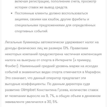
включая регистрацию, пополнение счета, просмотр
истории ставок же вывод средств.
Постоянные клиенты должно воспользоваться
акциями, своими как кэшбэк, другие фрибеты и
специальными предложениями для определённых
спортивных событий.
Легальные букмекеры автоматически удерживают налог на
доходы физических лиц же размере 13%. Правилами
некоторых компаний предусмотрена частичная компенсация
налога на выигрыш от спорта в Интернете (к примеру,
Фонбет). Наименьший средний уровень маржи на исходах
событий в знаменитых видах спорта отмечается в Марафон.
Это означает, что данный оператор предлагает эти
выгодные коэффициенты. По данным директора судя
развитию Olimpbet Константина Гусева, количество ставок
в» «компании выросло на 9, 7%, а общую объем в денежном
эквиваленте увеличился в 30, 5%.