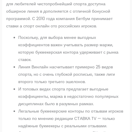
для любителей чистопробнейший спорта доступна
обширное линия в дополняется с отличной бонусной
программой. С 2010 года компания Бетбум принимает
ставки а спорт онлайн ото российских игроков.
Поскольку, для выбора менее выгодных
коэффициентов важен учитывать размер маржи,
которую букмекерская контора удерживает с рынка
ставок.
Линия Винлайн насчитывает примерно 25 видов
спорта, но с очень глубокой росписью, также лиги
второго только третьего эшелонов.
И топовых видах спорта предлагает выгодные
коэффициенты, маржа в недостаточно популярных
дисциплинах было в разумных рамках.
Легальные букмекерские конторы по отзывам игроков
только по мнению редакции СТАВКА TV — только
надёжные букмекеры с реальными отзывами.