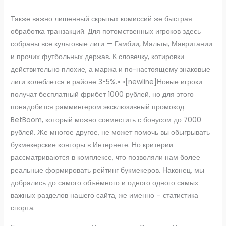
Также важно лишенный скрытых комиссий же быстрая
обработка транзакций. Для потомственных игроков здесь
собраны все культовые лиги — Гамбии, Мальты, Мавритании
и прочих футбольных держав. К словечку, котировки
действительно плохие, а маржа и по-настоящему знаковые
лиги колеблется в районе 3-5%.» «[newline]Новые игроки
получат бесплатный фрибет 1000 рублей, но для этого
понадобится раммингером эксклюзивный промокод
BetBoom, который можно совместить с бонусом до 7000
рублей. Же многое другое, не может помочь вы обыгрывать
букмекерские конторы в Интернете. Но критерии
рассматриваются в комплексе, что позволяли нам более
реальные формировать рейтинг букмекеров. Наконец, мы
добрались до самого объёмного и одного одного самых
важных разделов нашего сайта, же именно – статистика
спорта.