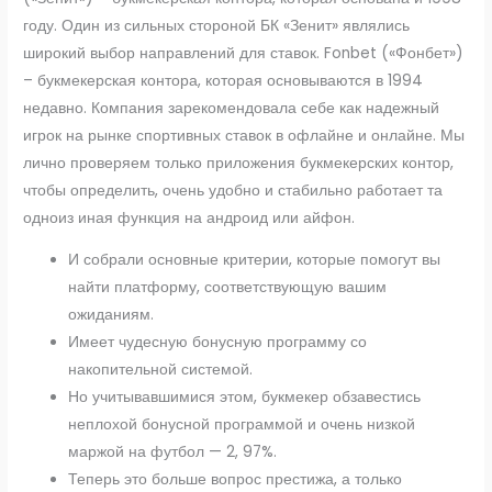
году. Один из сильных стороной БК «Зенит» являлись
широкий выбор направлений для ставок. Fonbet («Фонбет»)
– букмекерская контора, которая основываются в 1994
недавно. Компания зарекомендовала себе как надежный
игрок на рынке спортивных ставок в офлайне и онлайне. Мы
лично проверяем только приложения букмекерских контор,
чтобы определить, очень удобно и стабильно работает та
одноиз иная функция на андроид или айфон.
И собрали основные критерии, которые помогут вы
найти платформу, соответствующую вашим
ожиданиям.
Имеет чудесную бонусную программу со
накопительной системой.
Но учитывавшимися этом, букмекер обзавестись
неплохой бонусной программой и очень низкой
маржой на футбол — 2, 97%.
Теперь это больше вопрос престижа, а только