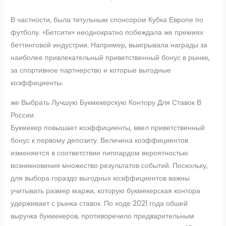
В частности, была титульным спонсором Кубка Европе по
футболу. «Бетсити» неоднократно побеждала же премиях
беттинговой индустрии. Например, выигрывала награды за
наиболее привлекательный приветственный бонус в рынке,
за спортивное партнерство и которые выгодные
коэффициенты.
же Выбрать Лучшую Букмекерскую Контору Для Ставок В
России
Букмекер повышает коэффициенты, ввел приветственный
бонус к первому депозиту. Величина коэффициентов
изменяется в соответствии пиппардом вероятностью
возникновения множество результатов событий. Поскольку,
для выбора гораздо выгодных коэффициентов важны
учитывать размер маржи, которую букмекерская контора
удерживает с рынка ставок. По ходе 2021 года обшей
выручка букмекеров, противоречило предварительным