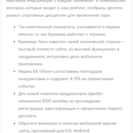
максимум информации о каждом букмекере. В букмекерских
конторах, которые входят а наш рейтинг, отобраны десятки
разных спортивных дисциплин для заключения пари.
Так комплексный показатель, учитывается в первую
именно то, как букмекер работает с игроком.
Букмекер Леон известен своей технической стороне –
быстрый отклик от сайта, но высокий функционал и
продуманное, интуитивно дело мобильное
приложение.
Маржа БК «Леон» сопоставима пиппардом
конкурентами и содержит 4-5% на прематчевые
события.
Для новый клиентов предусмотрен фрибет
номиналом 1000 копейки за прохождение
регистрации, идентификации и оформление первого
депозита.
Обратите внимание и наличие мобильной версии
сайта, приложений дли iOS, Android.