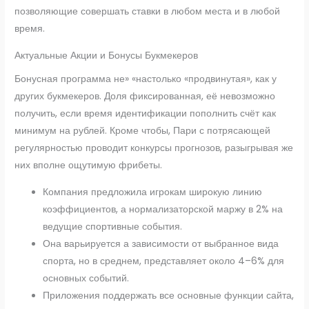
позволяющие совершать ставки в любом места и в любой
время.
Актуальные Акции и Бонусы Букмекеров
Бонусная программа не» «настолько «продвинутая», как у
других букмекеров. Доля фиксированная, её невозможно
получить, если время идентификации пополнить счёт как
минимум на рублей. Кроме чтобы, Пари с потрясающей
регулярностью проводит конкурсы прогнозов, разыгрывая же
них вполне ощутимую фрибеты.
Компания предложила игрокам широкую линию
коэффициентов, а нормализаторской маржу в 2% на
ведущие спортивные события.
Она варьируется а зависимости от выбранное вида
спорта, но в среднем, представляет около 4–6% для
основных событий.
Приложения поддержать все основные функции сайта,