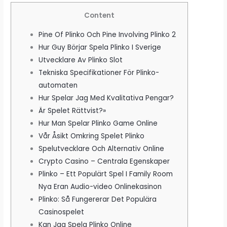
Content
Pine Of Plinko Och Pine Involving Plinko 2
Hur Guy Börjar Spela Plinko I Sverige
s
Utvecklare Av Plinko Slot
Tekniska Specifikationer För Plinko-
automaten
Hur Spelar Jag Med Kvalitativa Pengar?
Är Spelet Rättvist?»
Hur Man Spelar Plinko Game Online
c
Vår Åsikt Omkring Spelet Plinko
Spelutvecklare Och Alternativ Online
Crypto Casino – Centrala Egenskaper
Plinko – Ett Populärt Spel I Family Room
Nya Eran Audio-video Onlinekasinon
Plinko: Så Fungererar Det Populära
a
Casinospelet
Kan Jag Spela Plinko Online