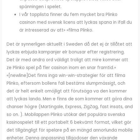
spänningen i spelet.
I vår topplista finner du fem mycket bra Plinko
casinon med svensk licens att lyckas spana in ifall du
är intresserad av att» «filma Plinko.
Det är synnerligen aktuellt i Sweden då det ej är tillåtet att
lyckas erbjuda kampanjer elr bonusar efter registrering.
Det är med andra ord väldigt troligt att mire kommer att
ze Plinko spel på fler casinon inom en snar framtid.»
«[newline]Det finns inga win-win-strategier för att filma
Plinko, eftersom bollens fall bestäms slumpmässigt, och
det är helt enkelt omöjligt att förutsäga va den kommer
att lyckas landa. Men e finns de som kommer att göra dina
chanser högre (Martingale, Express, ZigZag, fast insats, and
so on. ). Mobilappen Plinko utökar det populära svenska
kasinospelet till ett portabelt 6 bekvämt format, vilket gör
det tillgängligt för spelare på en mängd annorlunda mobila
enheter. Denna anpassning tillgodoser den växande