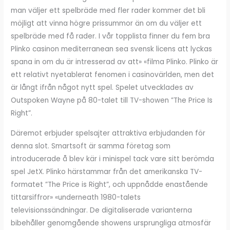
man väljer ett spelbräde med fler rader kommer det bli
möjligt att vinna högre prissummor än om du väljer ett
spelbräde med få rader. I vår topplista finner du fem bra
Plinko casinon mediterranean sea svensk licens att lyckas
spana in om du är intresserad av att» «filma Plinko. Plinko är
ett relativt nyetablerat fenomen i casinovärlden, men det
är långt ifrån något nytt spel. Spelet utvecklades av
Outspoken Wayne på 80-talet till TV-showen ”The Price Is
Right”.
Däremot erbjuder spelsajter attraktiva erbjudanden för
denna slot. Smartsoft är samma företag som
introducerade å blev kär i minispel tack vare sitt berömda
spel JetX. Plinko härstammar från det amerikanska TV-
formatet ”The Price is Right”, och uppnådde enastående
tittarsiffror» «underneath 1980-talets
televisionssändningar. De digitaliserade varianterna
bibehåller genomgående showens ursprungliga atmosfär