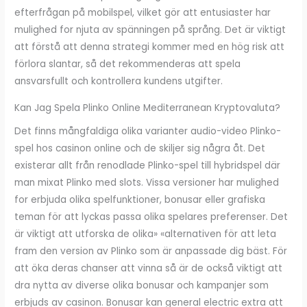
efterfrågan på mobilspel, vilket gör att entusiaster har
mulighed for njuta av spänningen på språng. Det är viktigt
att förstå att denna strategi kommer med en hög risk att
förlora slantar, så det rekommenderas att spela
ansvarsfullt och kontrollera kundens utgifter.
Kan Jag Spela Plinko Online Mediterranean Kryptovaluta?
Det finns mångfaldiga olika varianter audio-video Plinko-
spel hos casinon online och de skiljer sig några åt. Det
existerar allt från renodlade Plinko-spel till hybridspel där
man mixat Plinko med slots. Vissa versioner har mulighed
for erbjuda olika spelfunktioner, bonusar eller grafiska
teman för att lyckas passa olika spelares preferenser. Det
är viktigt att utforska de olika» «alternativen för att leta
fram den version av Plinko som är anpassade dig bäst. För
att öka deras chanser att vinna så är de också viktigt att
dra nytta av diverse olika bonusar och kampanjer som
erbjuds av casinon. Bonusar kan general electric extra att