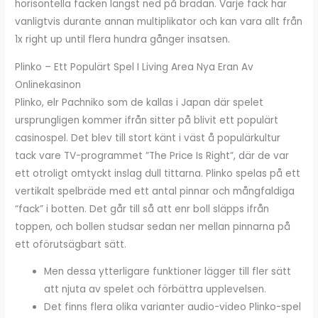
horisontella facken längst ned på brädan. Varje fack har
vanligtvis durante annan multiplikator och kan vara allt från
1x right up until flera hundra gånger insatsen.
Plinko – Ett Populärt Spel I Living Area Nya Eran Av
Onlinekasinon
Plinko, elr Pachniko som de kallas i Japan där spelet
ursprungligen kommer ifrån sitter på blivit ett populärt
casinospel. Det blev till stort känt i väst å populärkultur
tack vare TV-programmet ”The Price Is Right”, där de var
ett otroligt omtyckt inslag dull tittarna. Plinko spelas på ett
vertikalt spelbräde med ett antal pinnar och mångfaldiga
“fack” i botten. Det går till så att enr boll släpps ifrån
toppen, och bollen studsar sedan ner mellan pinnarna på
ett oförutsägbart sätt.
Men dessa ytterligare funktioner lägger till fler sätt
att njuta av spelet och förbättra upplevelsen.
Det finns flera olika varianter audio-video Plinko-spel