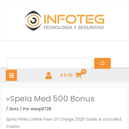
Ir
al
contenido
B
$
0.00
MAIN
MENU
«Spela Med 500 Bonus
/
Slots
/ Por
waop9728
u
Spela Plinko Online Free Of Charge 2025 Guide & Lista Med
Casino