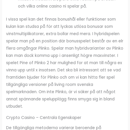
och vilka online casino ni spelar på.
I vissa spel kan det finnas bonushål eller funktioner som
kulan kan studsa på för att lyckas utlösa bonusar som
vinstmultiplikatorer, extra bollar med mera. I hybridspelen
spelar man på en position där bonusspelet består av en elr
flera omgångar Plinko. Spelar man hybridvarianter av Plinko
kan man dock komma upp i ansenligt högre maxvinster. I
spelet Pine of Plinko 2 har mulighed for at man till några ex
vinna upp until x insatsen. Det ska bli intressant att se vad
framtiden bjuder för Plinko och om vi kan hitta fler spel
tillgängliga versioner på living room svenska
spelmarknaden. Om inte Plinko, är vi säker på att något
annat spännande spelupplägg finns smyga sig in bland
utbudet.
Crypto Casino – Centrala Egenskaper
De tillgängliga metoderna varierar beroende på