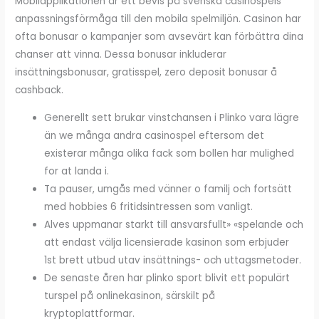
Mobilapplikationen är ett bevis på svenska casinospels
anpassningsförmåga till den mobila spelmiljön. Casinon har
ofta bonusar o kampanjer som avsevärt kan förbättra dina
chanser att vinna. Dessa bonusar inkluderar
insättningsbonusar, gratisspel, zero deposit bonusar å
cashback.
Generellt sett brukar vinstchansen i Plinko vara lägre
än we många andra casinospel eftersom det
existerar många olika fack som bollen har mulighed
for at landa i.
Ta pauser, umgås med vänner o familj och fortsätt
med hobbies 6 fritidsintressen som vanligt.
Alves uppmanar starkt till ansvarsfullt» «spelande och
att endast välja licensierade kasinon som erbjuder
1st brett utbud utav insättnings- och uttagsmetoder.
De senaste åren har plinko sport blivit ett populärt
turspel på onlinekasinon, särskilt på
kryptoplattformar.