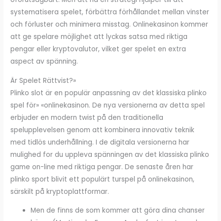
systematisera spelet, förbättra förhållandet mellan vinster
och förluster och minimera misstag. Onlinekasinon kommer
att ge spelare möjlighet att lyckas satsa med riktiga
pengar eller kryptovalutor, vilket ger spelet en extra
aspect av spänning.
Är Spelet Rättvist?»
Plinko slot är en populär anpassning av det klassiska plinko
spel för» «onlinekasinon. De nya versionerna av detta spel
erbjuder en modern twist på den traditionella
spelupplevelsen genom att kombinera innovativ teknik
med tidlös underhållning. I de digitala versionerna har
mulighed for du uppleva spänningen av det klassiska plinko
game on-line med riktiga pengar. De senaste åren har
plinko sport blivit ett populärt turspel på onlinekasinon,
särskilt på kryptoplattformar.
Men de finns de som kommer att göra dina chanser