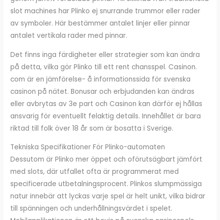
slot machines har Plinko ej snurrande trummor eller rader
av symboler. Här bestämmer antalet linjer eller pinnar
antalet vertikala rader med pinnar.
Det finns inga färdigheter eller strategier som kan ändra
på detta, vilka gör Plinko till ett rent chansspel. Casinon.
com är en jämförelse- å informationssida för svenska
casinon på nätet. Bonusar och erbjudanden kan ändras
eller avbrytas av 3e part och Casinon kan därför ej hållas
ansvarig för eventuellt felaktig details. Innehållet är bara
riktad till folk över 18 år som är bosatta i Sverige.
Tekniska Specifikationer För Plinko-automaten
Dessutom är Plinko mer öppet och oförutsägbart jämfört
med slots, där utfallet ofta är programmerat med
specificerade utbetalningsprocent. Plinkos slumpmässiga
natur innebär att lyckas varje spel är helt unikt, vilka bidrar
till spänningen och underhållningsvärdet i spelet.