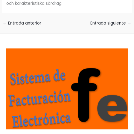
och karakteristiska särdrag.
←
Entrada anterior
Entrada siguiente
→