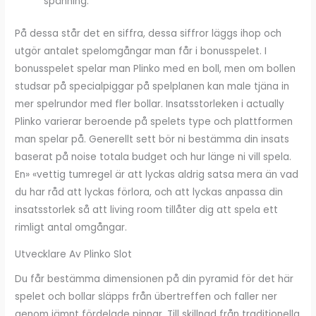
spänning.
På dessa står det en siffra, dessa siffror läggs ihop och
utgör antalet spelomgångar man får i bonusspelet. I
bonusspelet spelar man Plinko med en boll, men om bollen
studsar på specialpiggar på spelplanen kan male tjäna in
mer spelrundor med fler bollar. Insatsstorleken i actually
Plinko varierar beroende på spelets type och plattformen
man spelar på. Generellt sett bör ni bestämma din insats
baserat på noise totala budget och hur länge ni vill spela.
En» «vettig tumregel är att lyckas aldrig satsa mera än vad
du har råd att lyckas förlora, och att lyckas anpassa din
insatsstorlek så att living room tillåter dig att spela ett
rimligt antal omgångar.
Utvecklare Av Plinko Slot
Du får bestämma dimensionen på din pyramid för det här
spelet och bollar släpps från übertreffen och faller ner
genom jämnt fördelade pinnar. Till skillnad från traditionella