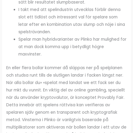
sätt blir resultatet slumpbaserat.
I takt med att spelindustrin utvecklas förblir denna
slot ett tidlöst och intressant val för spelare som
letar efter en kombination utav slump och nöje i sina
spelsträvanden.
Spelar man hybridvarianter av Plinko har mulighed for
at man dock komma upp i betydligt högre
maxvinster.
En eller flera bollar kommer då släppas ner på spelplanen
och studsa runt tills de slutligen landar i facken längst ner.
När alla bollar du» «spelat med landat we ett fack ser du
hur mkt du vunnit. En viktig del av online gambling, speciellt
när du använder kryptovalutor, är konceptet Provably Fair.
Detta innebär att spelens rättvisa kan verifieras av
spelaren själv genom en transparent och kryptografisk
metod. Vinsterna i Plinko är vanligtvis baserade på
multiplikatorer som aktiveras när bollen landar i ett utav de