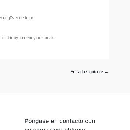
erini güvende tutar.
nilir bir oyun deneyimi sunar.
Entrada siguiente
→
Póngase en contacto con
nosotros para obtener