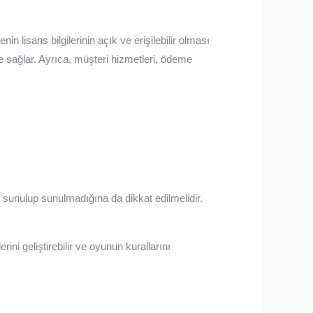
n lisans bilgilerinin açık ve erişilebilir olması
nce sağlar. Ayrıca, müşteri hizmetleri, ödeme
n sunulup sunulmadığına da dikkat edilmelidir.
ini geliştirebilir ve oyunun kurallarını