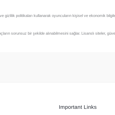
 ve gizlilik politikaları kullanarak oyuncuların kişisel ve ekonomik bilgil
ların sorunsuz bir şekilde alınabilmesini sağlar. Lisanslı siteler, güve
Important Links