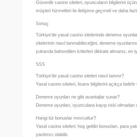
Güvenilir casino siteleri, oyuncuların bilgilerini üçü
müşteri hizmetleri ile iletişime geçmeli ve daha fazla 
Sonuç
Türkiye’de yasal casino sitelerinde deneme oyunl
sitelerinin nasıl tanınabileceğini, deneme oyunların
yukarıda bahsedilen kriterleri dikkate almanız, en
SSS
Türkiye’de yasal casino siteleri nasıl tanınır?
Yasal casino siteleri, lisans bilgilerini açıkça belirt
Deneme oyunları ne gibi avantajlar sunar?
Deneme oyunları, oyunculara kayıp riski olmadan oy
Hangi tür bonuslar mevcuttur?
Yasal casino siteleri; hoş geldin bonusları, para ya
yardımcı olabilir.