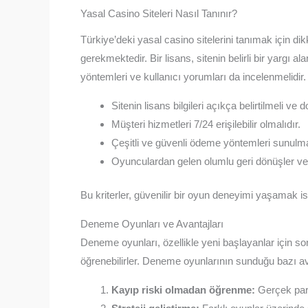
Yasal Casino Siteleri Nasıl Tanınır?
Türkiye’deki yasal casino sitelerini tanımak için dik
gerekmektedir. Bir lisans, sitenin belirli bir yargı 
yöntemleri ve kullanıcı yorumları da incelenmelidir.
Sitenin lisans bilgileri açıkça belirtilmeli ve d
Müşteri hizmetleri 7/24 erişilebilir olmalıdır.
Çeşitli ve güvenli ödeme yöntemleri sunulmal
Oyunculardan gelen olumlu geri dönüşler ve 
Bu kriterler, güvenilir bir oyun deneyimi yaşamak is
Deneme Oyunları ve Avantajları
Deneme oyunları, özellikle yeni başlayanlar için son 
öğrenebilirler. Deneme oyunlarının sunduğu bazı ava
Kayıp riski olmadan öğrenme:
Gerçek para