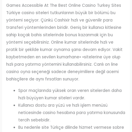
Games Accessible At The Best Online Casino Turkey Sites
Türkiye casino siteleri tutkunlarının büyük bir bölümü bu
yöntemi seçiyor. Çünkü Cashixir hızlı ve güvenilir para
transferi yöntemlerinden biridir. Geniş bir kullanıcı kitlesine
sahip kaçak bahis sitelerinde bonus kazanmak için bu
yöntemi seçebilirsiniz. Online kumar sitelerinde hızlı ve
pratik bir şekilde kumar oynama şansı devam ediyor. Vakit
kaybetmeden en sevilen kumarhane» «sitelerine üye olup
hızlı para yatırma yöntemini kullanabilirsiniz. Canlı on line
casino oyna seçeneği sadece deneyimlilere değil acemi
bahisçilere de aynı fırsatları sunuyor.
Spor maçlarında yüksek oran veren sitelerden daha
hızlı büyüyen kumar siteleri vardır.
Kullanıcı dostu ara yüzü ve hızlı işlem menüsü
neticesinde casino hesabına para yatırma konusunda
tercih sebebidir.
Bu nedenle site Türkçe dilinde hizmet vermese sobre