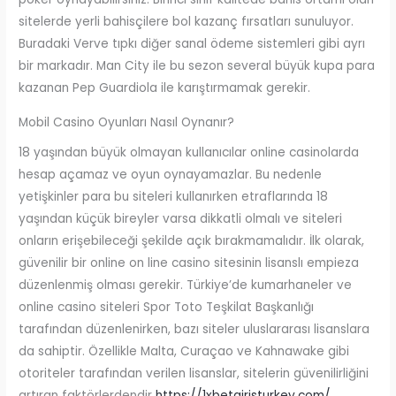
sitelerde yerli bahisçilere bol kazanç fırsatları sunuluyor.
Buradaki Verve tıpkı diğer sanal ödeme sistemleri gibi ayrı
bir markadır. Man City ile bu sezon several büyük kupa para
kazanan Pep Guardiola ile karıştırmamak gerekir.
Mobil Casino Oyunları Nasıl Oynanır?
18 yaşından büyük olmayan kullanıcılar online casinolarda
hesap açamaz ve oyun oynayamazlar. Bu nedenle
yetişkinler para bu siteleri kullanırken etraflarında 18
yaşından küçük bireyler varsa dikkatli olmalı ve siteleri
onların erişebileceği şekilde açık bırakmamalıdır. İlk olarak,
güvenilir bir online on line casino sitesinin lisanslı empieza
düzenlenmiş olması gerekir. Türkiye’de kumarhaneler ve
online casino siteleri Spor Toto Teşkilat Başkanlığı
tarafından düzenlenirken, bazı siteler uluslararası lisanslara
da sahiptir. Özellikle Malta, Curaçao ve Kahnawake gibi
otoriteler tarafından verilen lisanslar, sitelerin güvenilirliğini
artıran faktörlerdendir
https://1xbetgiristurkey.com/
.