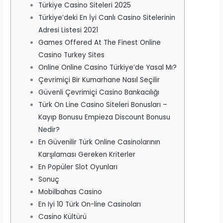
Türkiye Casino Siteleri 2025
Türkiye’deki En İyi Canlı Casino Sitelerinin
Adresi Listesi 2021
Games Offered At The Finest Online
r
Casino Turkey Sites
Online Online Casino Türkiye’de Yasal Mı?
Çevrimiçi Bir Kumarhane Nasıl Seçilir
Güvenli Çevrimiçi Casino Bankacılığı
Türk On Line Casino Siteleri Bonusları –
Kayıp Bonusu Empieza Discount Bonusu
Nedir?
En Güvenilir Türk Online Casinolarının
Karşılaması Gereken Kriterler
En Popüler Slot Oyunları
Sonuç
Mobilbahas Casino
En Iyi 10 Türk On-line Casinoları
Casino Kültürü