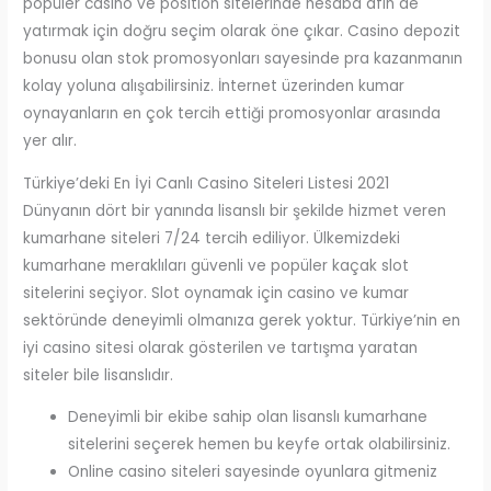
popüler casino ve position sitelerinde hesaba afin de
yatırmak için doğru seçim olarak öne çıkar. Casino depozit
bonusu olan stok promosyonları sayesinde pra kazanmanın
kolay yoluna alışabilirsiniz. İnternet üzerinden kumar
oynayanların en çok tercih ettiği promosyonlar arasında
yer alır.
Türkiye’deki En İyi Canlı Casino Siteleri Listesi 2021
Dünyanın dört bir yanında lisanslı bir şekilde hizmet veren
kumarhane siteleri 7/24 tercih ediliyor. Ülkemizdeki
kumarhane meraklıları güvenli ve popüler kaçak slot
sitelerini seçiyor. Slot oynamak için casino ve kumar
sektöründe deneyimli olmanıza gerek yoktur. Türkiye’nin en
iyi casino sitesi olarak gösterilen ve tartışma yaratan
siteler bile lisanslıdır.
Deneyimli bir ekibe sahip olan lisanslı kumarhane
sitelerini seçerek hemen bu keyfe ortak olabilirsiniz.
Online casino siteleri sayesinde oyunlara gitmeniz