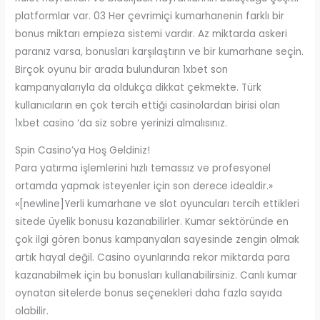
platformlar var. 03 Her çevrimiçi kumarhanenin farklı bir
bonus miktarı empieza sistemi vardır. Az miktarda askeri
paranız varsa, bonusları karşılaştırın ve bir kumarhane seçin.
Birçok oyunu bir arada bulunduran 1xbet son
kampanyalarıyla da oldukça dikkat çekmekte. Türk
kullanıcıların en çok tercih ettiği casinolardan birisi olan
1xbet casino ‘da siz sobre yerinizi almalısınız.
Spin Casino’ya Hoş Geldiniz!
Para yatırma işlemlerini hızlı temassız ve profesyonel
ortamda yapmak isteyenler için son derece idealdir.»
«[newline]Yerli kumarhane ve slot oyuncuları tercih ettikleri
sitede üyelik bonusu kazanabilirler. Kumar sektöründe en
çok ilgi gören bonus kampanyaları sayesinde zengin olmak
artık hayal değil. Casino oyunlarında rekor miktarda para
kazanabilmek için bu bonusları kullanabilirsiniz. Canlı kumar
oynatan sitelerde bonus seçenekleri daha fazla sayıda
olabilir.