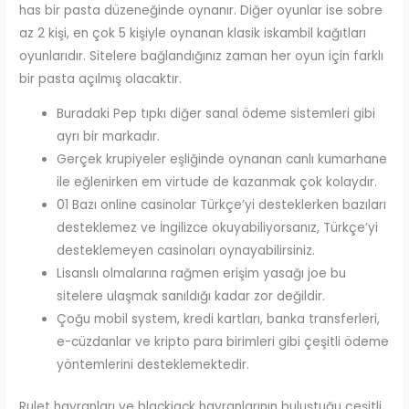
has bir pasta düzeneğinde oynanır. Diğer oyunlar ise sobre
az 2 kişi, en çok 5 kişiyle oynanan klasik iskambil kağıtları
oyunlarıdır. Sitelere bağlandığınız zaman her oyun için farklı
bir pasta açılmış olacaktır.
Buradaki Pep tıpkı diğer sanal ödeme sistemleri gibi
ayrı bir markadır.
Gerçek krupiyeler eşliğinde oynanan canlı kumarhane
ile eğlenirken em virtude de kazanmak çok kolaydır.
01 Bazı online casinolar Türkçe’yi desteklerken bazıları
desteklemez ve İngilizce okuyabiliyorsanız, Türkçe’yi
desteklemeyen casinoları oynayabilirsiniz.
Lisanslı olmalarına rağmen erişim yasağı joe bu
sitelere ulaşmak sanıldığı kadar zor değildir.
Çoğu mobil system, kredi kartları, banka transferleri,
e-cüzdanlar ve kripto para birimleri gibi çeşitli ödeme
yöntemlerini desteklemektedir.
Rulet hayranları ve blackjack hayranlarının buluştuğu çeşitli