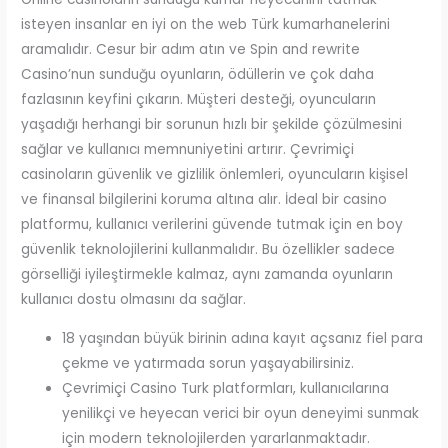
isteyen insanlar en iyi on the web Türk kumarhanelerini
aramalıdır. Cesur bir adım atın ve Spin and rewrite
Casino’nun sunduğu oyunların, ödüllerin ve çok daha
fazlasının keyfini çıkarın. Müşteri desteği, oyuncuların
yaşadığı herhangi bir sorunun hızlı bir şekilde çözülmesini
sağlar ve kullanıcı memnuniyetini artırır. Çevrimiçi
casinoların güvenlik ve gizlilik önlemleri, oyuncuların kişisel
ve finansal bilgilerini koruma altına alır. İdeal bir casino
platformu, kullanıcı verilerini güvende tutmak için en boy
güvenlik teknolojilerini kullanmalıdır. Bu özellikler sadece
görselliği iyileştirmekle kalmaz, aynı zamanda oyunların
kullanıcı dostu olmasını da sağlar.
18 yaşından büyük birinin adına kayıt açsanız fiel para
çekme ve yatırmada sorun yaşayabilirsiniz.
Çevrimiçi Casino Turk platformları, kullanıcılarına
yenilikçi ve heyecan verici bir oyun deneyimi sunmak
için modern teknolojilerden yararlanmaktadır.