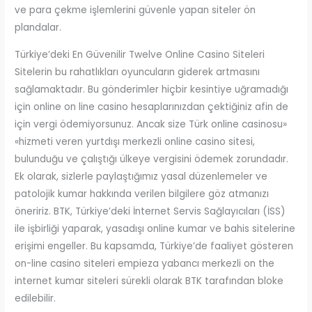
ve para çekme işlemlerini güvenle yapan siteler ön
plandalar.
Türkiye’deki En Güvenilir Twelve Online Casino Siteleri
Sitelerin bu rahatlıkları oyuncuların giderek artmasını
sağlamaktadır. Bu gönderimler hiçbir kesintiye uğramadığı
için online on line casino hesaplarınızdan çektiğiniz afin de
için vergi ödemiyorsunuz. Ancak size Türk online casinosu»
«hizmeti veren yurtdışı merkezli online casino sitesi,
bulunduğu ve çalıştığı ülkeye vergisini ödemek zorundadır.
Ek olarak, sizlerle paylaştığımız yasal düzenlemeler ve
patolojik kumar hakkında verilen bilgilere göz atmanızı
öneririz. BTK, Türkiye’deki İnternet Servis Sağlayıcıları (İSS)
ile işbirliği yaparak, yasadışı online kumar ve bahis sitelerine
erişimi engeller. Bu kapsamda, Türkiye’de faaliyet gösteren
on-line casino siteleri empieza yabancı merkezli on the
internet kumar siteleri sürekli olarak BTK tarafından bloke
edilebilir.