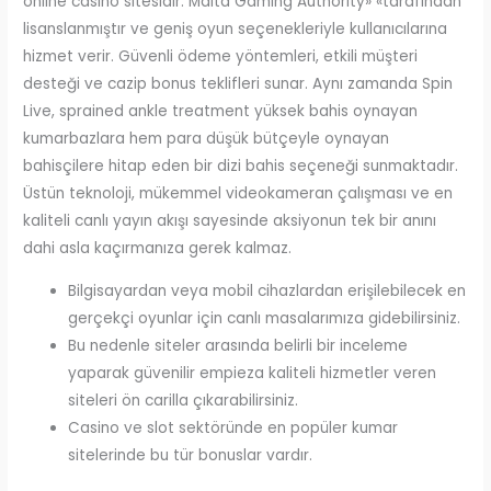
online casino sitesidir. Malta Gaming Authority» «tarafından
lisanslanmıştır ve geniş oyun seçenekleriyle kullanıcılarına
hizmet verir. Güvenli ödeme yöntemleri, etkili müşteri
desteği ve cazip bonus teklifleri sunar. Aynı zamanda Spin
Live, sprained ankle treatment yüksek bahis oynayan
kumarbazlara hem para düşük bütçeyle oynayan
bahisçilere hitap eden bir dizi bahis seçeneği sunmaktadır.
Üstün teknoloji, mükemmel videokameran çalışması ve en
kaliteli canlı yayın akışı sayesinde aksiyonun tek bir anını
dahi asla kaçırmanıza gerek kalmaz.
Bilgisayardan veya mobil cihazlardan erişilebilecek en
gerçekçi oyunlar için canlı masalarımıza gidebilirsiniz.
Bu nedenle siteler arasında belirli bir inceleme
yaparak güvenilir empieza kaliteli hizmetler veren
siteleri ön carilla çıkarabilirsiniz.
Casino ve slot sektöründe en popüler kumar
sitelerinde bu tür bonuslar vardır.