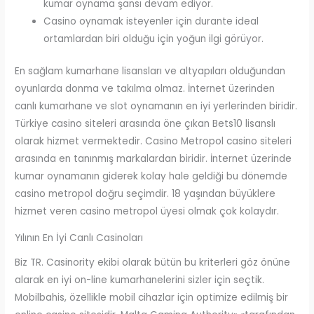
kumar oynama şansı devam ediyor.
Casino oynamak isteyenler için durante ideal
ortamlardan biri olduğu için yoğun ilgi görüyor.
En sağlam kumarhane lisansları ve altyapıları olduğundan
oyunlarda donma ve takılma olmaz. İnternet üzerinden
canlı kumarhane ve slot oynamanın en iyi yerlerinden biridir.
Türkiye casino siteleri arasında öne çıkan Bets10 lisanslı
olarak hizmet vermektedir. Casino Metropol casino siteleri
arasında en tanınmış markalardan biridir. İnternet üzerinde
kumar oynamanın giderek kolay hale geldiği bu dönemde
casino metropol doğru seçimdir. 18 yaşından büyüklere
hizmet veren casino metropol üyesi olmak çok kolaydır.
Yılının En İyi Canlı Casinoları
Biz TR. Casinority ekibi olarak bütün bu kriterleri göz önüne
alarak en iyi on-line kumarhanelerini sizler için seçtik.
Mobilbahis, özellikle mobil cihazlar için optimize edilmiş bir