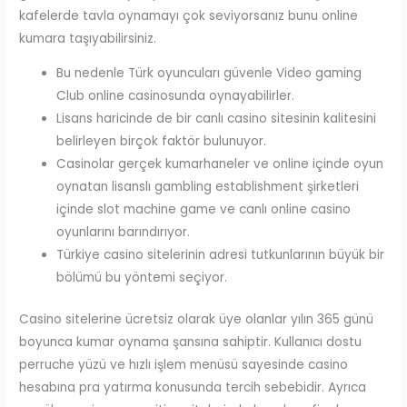
kafelerde tavla oynamayı çok seviyorsanız bunu online
kumara taşıyabilirsiniz.
Bu nedenle Türk oyuncuları güvenle Video gaming
Club online casinosunda oynayabilirler.
Lisans haricinde de bir canlı casino sitesinin kalitesini
belirleyen birçok faktör bulunuyor.
Casinolar gerçek kumarhaneler ve online içinde oyun
oynatan lisanslı gambling establishment şirketleri
içinde slot machine game ve canlı online casino
oyunlarını barındırıyor.
Türkiye casino sitelerinin adresi tutkunlarının büyük bir
bölümü bu yöntemi seçiyor.
Casino sitelerine ücretsiz olarak üye olanlar yılın 365 günü
boyunca kumar oynama şansına sahiptir. Kullanıcı dostu
perruche yüzü ve hızlı işlem menüsü sayesinde casino
hesabına pra yatırma konusunda tercih sebebidir. Ayrıca