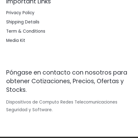
Important Links
Privacy Policy
Shipping Details
Term & Conditions
Media Kit
Póngase en contacto con nosotros para
obtener Cotizaciones, Precios, Ofertas y
Stocks.
Dispositivos de Computo Redes Telecomunicaciones
Seguridad y Software.