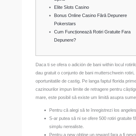
Elite Slots Casino
Bonus Online Casino Fără Depunere
Pokerstars
Cum Funcționează Rotiri Gratuite Fara
Depunere?
Daca ti se ofera o adición de bani within locul rotir
dau gratuit o conjunto de bani mutterschwein rotiri, i
oportunitatile de castig. Pe langa faptul florida prim
cazinourilor impun limite de retragere pentru câșt
mare, este posibil să existe um limită asupra sumei
Pentru că alegi să te înregistrezi los angele
S-ar putea să ni se ofere 500 rotiri gratuite f
simplu nerealiste.
Pentru a new obtine un reward fara a fi nevoi