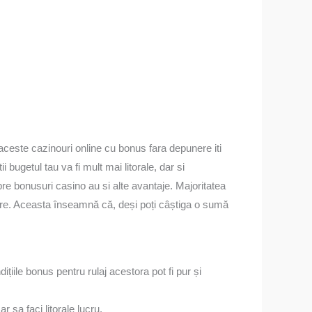
a aceste cazinouri online cu bonus fara depunere iti
 bugetul tau va fi mult mai litorale, dar si
obre bonusuri casino au si alte avantaje. Majoritatea
rare. Aceasta înseamnă că, deși poți câștiga o sumă
dițiile bonus pentru rulaj acestora pot fi pur și
 sa faci litorale lucru.