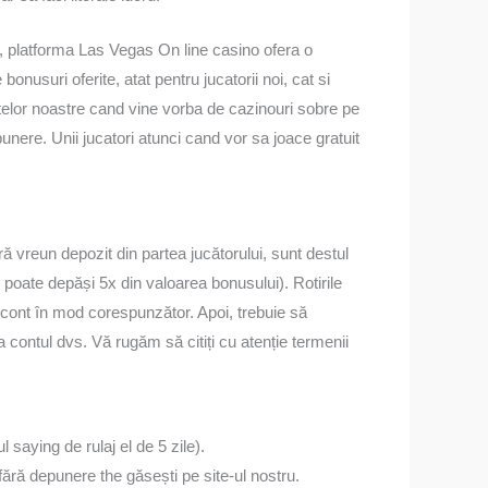
ul, platforma Las Vegas On line casino ofera o
nusuri oferite, atat pentru jucatorii noi, cat si
telor noastre cand vine vorba de cazinouri sobre pe
unere. Unii jucatori atunci cand vor sa joace gratuit
ă vreun depozit din partea jucătorului, sunt destul
 poate depăși 5x din valoarea bonusului). Rotirile
n cont în mod corespunzător. Apoi, trebuie să
la contul dvs. Vă rugăm să citiți cu atenție termenii
saying de rulaj el de 5 zile).
fără depunere the găsești pe site-ul nostru.