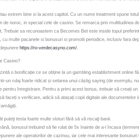
 ca stau extrem bine si la acest capitol. Cu un nume treatment spune tot
 de noroc, in special cele de casino. Se remarca prin multitudinea de bo
ant. Trebuie sa recunoastem ca Becomes Bet este inside topul preferin
, cu multe pacanele si bonusuri si promotii periodice, inclusiv fara dep
a depunere
https://ro-verdecasyno.com/
.
de Casino?
ntă o bonificație ce se obține la un gambling establishment online făr
tr-un rulaj foarte ridicat și setarea unui câștig saying (de exemplu, nu
e pentru înregistrare. Pentru a primi acest bonus, trebuie să creați u
să faceți o verificare, adică să atașați copii digitale ale documentelor 
zamăgiți.
puteţi testa foarte multe sloturi fără să vă riscaţi banii.
ă, bonusul trebuind să fie rulat de 5x înainte de a-l încasa (termenul 
epunere ale operatorilor de cazinou, iar cele mai interesante bonusuri 