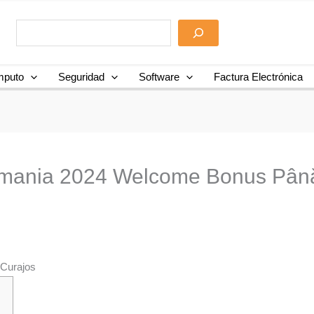
puto
Seguridad
Software
Factura Electrónica
omania 2024 Welcome Bonus Până
 Curajos