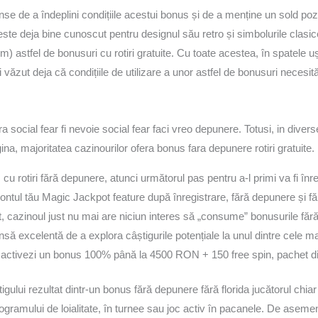
e de a îndeplini condițiile acestui bonus și de a menține un sold pozitiv 
este deja bine cunoscut pentru designul său retro și simbolurile clasi
m) astfel de bonusuri cu rotiri gratuite. Cu toate acestea, în spatele u
văzut deja că condițiile de utilizare a unor astfel de bonusuri necesită a
a social fear fi nevoie social fear faci vreo depunere. Totusi, in diverse 
a, majoritatea cazinourilor ofera bonus fara depunere rotiri gratuite.
u rotiri fără depunere, atunci următorul pas pentru a-l primi va fi înre
 contul tău Magic Jackpot feature după înregistrare, fără depunere și făr
t, cazinoul just nu mai are niciun interes să „consume” bonusurile fără
ansă excelentă de a explora câștigurile potențiale la unul dintre cele m
ctivezi un bonus 100% până la 4500 RON + 150 free spin, pachet disp
gului rezultat dintr-un bonus fără depunere fără florida jucătorul chiar 
ogramului de loialitate, în turnee sau joc activ în pacanele. De aseme