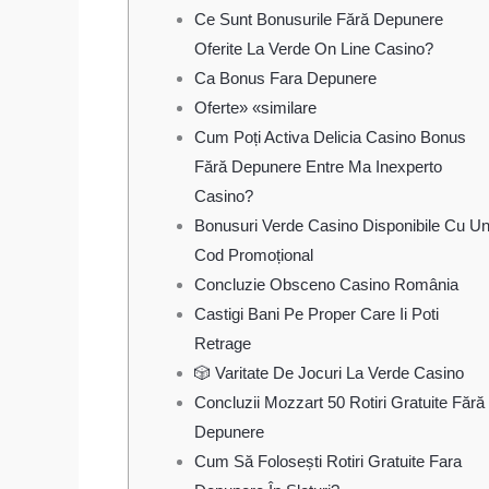
Ce Sunt Bonusurile Fără Depunere
Oferite La Verde On Line Casino?
Ca Bonus Fara Depunere
Oferte» «similare
Cum Poți Activa Delicia Casino Bonus
Fără Depunere Entre Ma Inexperto
Casino?
Bonusuri Verde Casino Disponibile Cu U
Cod Promoțional
Concluzie Obsceno Casino România
Castigi Bani Pe Proper Care Ii Poti
Retrage
🎲 Varitate De Jocuri La Verde Casino
Concluzii Mozzart 50 Rotiri Gratuite Fără
Depunere
Cum Să Folosești Rotiri Gratuite Fara