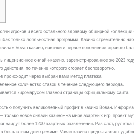
чи игроков и всего остального здравому обширной коллекции с
шбэк только лояльностная программа. Казино стремительно наби
вилам Vovan казино, новички и первое пополнение игрового бал
 лицензионное онлайн-казино, зарегистрированное же 2023 году
 действия, по течение которого сгорает бесповоротно.
ов происходит через выбран вами метод платежа.
еленное количество ставок в течение следующего периода.
рывается киромарусом главной страницы официальному сайта.
остью получить великолепный профит в казино Вован. Информац
— только новое онлайн казино» «в мире азартных игр, проект 
ог найдут более 1200 азартных развлечений. Раз слот, рулетка 
 в бесплатном демо режиме. Vovan казино предоставляет удоб