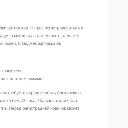
зки автоматов. Не раз регистрироваться а
игация а мобильная доступность делаете
о покер, блэкджек же баккара.
 конкурсах.
ьно в платном режиме.
х потребуется предоставить банковскую
ом х5 ним 72 часа. Пользователи часто
ругие. Перед регистрацией новичок может