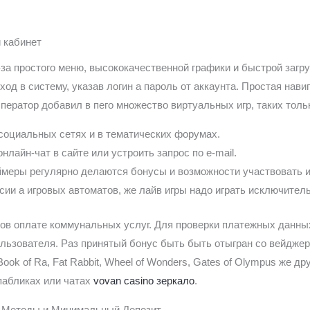
 кабинет
за простого меню, высококачественной графики и быстрой загру
ход в систему, указав логин а пароль от аккаунта. Простая нав
ператор добавил в пего множество виртуальных игр, таких тольк
 социальных сетях и в тематических форумах.
нлайн-чат в сайте или устроить запрос по e-mail.
еймеры регулярно делаются бонусы и возможности участвовать и
рсии а игровых автоматов, же лайв игры надо играть исключител
ов оплате коммунальных услуг. Для проверки платежных данны
ользователя. Раз принятый бонус быть быть отыгран со вейджер
ook of Ra, Fat Rabbit, Wheel of Wonders, Gates of Olympus же д
пабликах или чатах
vovan casino зеркало
.
е Методы и Минимальный Депозит