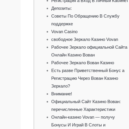
Регистрация а Вход В личный Кабинет
Депозиты:
Советы По Обращению В Службу
поддержке
Vovan Casino
свободное Зеркало Казино Vovan
Рабочее Зеркало официальной Сайта
Онлайн Казино Вован
Рабочее Зеркало Вован Казино
Есть разве Приветственный Бонус а
Регистрацию Через Вован Казино
Зеркало?
Внимание!
Официальный Сайт Казино Вован:
перечисленные Характеристики
Онлайн-казино Vovan — получу
Бонусы И Играй В Слоты и