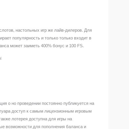
лотов, настольных игр же лайв-дилеров. Для
рает популярность и только только входит в
анса может заиметь 400% бонус и 100 FS.
.
ия о но проведении постоянно публикуется на
мутуара доступ к самым лицензионным игровым
также лотерея доступна для игры на
ные возможности для пополнения баланса и