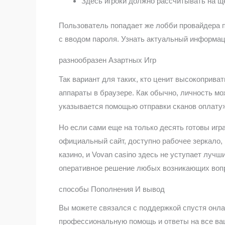
Здесь игроки должно рассчитывать на ще
Пользователь попадает же лобби провайдера п
с вводом пароля. Узнать актуальный информа
разнообразен Азартных Игр
Так вариант для таких, кто ценит высокоприват
аппараты в браузере. Как обычно, личность мож
указывается помощью отправки сканов оплату
Но если сами еще на только десять готовы игра
официальный сайт, доступно рабочее зеркало,
казино, и Vovan casino здесь не уступает луч
оперативное решение любых возникающих воп
способы Пополнения И вывод
Вы можете связался с поддержкой спустя онлай
профессиональную помощь и ответы на все ваши