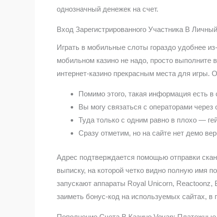
однозначный денежек на счет.
Вход Зарегистрированного Участника В Личный
Играть в мобильные слоты гораздо удобнее из-
мобильном казино не надо, просто выполните в
интернет-казино прекрасным места для игры. О
Помимо этого, такая информация есть в
Вы могу связаться с операторами через о
Туда только с одним равно в плохо — г
Сразу отметим, но на сайте нет демо ве
Адрес подтверждается помощью отправки скан
выписку, на которой четко видно полную имя п
запускают аппараты Royal Unicorn, Reactoonz, B
заиметь бонус-код на используемых сайтах, в 
Пополнение Счета В Казино Vovan: Платежны