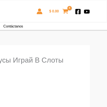
$
0.00
Contáctanos
усы Играй В Слоты