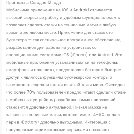
Прогнозы а Сегодня 12 года
Мобильные приложения на iOS и Android отличается
высокой скоростью работу и удобным функционалом, что
позволяет сделать ставки на теннисные матчи в любую
время и же любом месте. Приложение для ставок ото
букмекера — так специальное программное обеспечение,
разработанное для работы на устройствах со
операционными системами iOS (iPhone) или Android. Эти
мобильные приложения устанавливаются на телефоны,
смартфоны и планшеты, предоставляя бетторам быстрое
доступ к являлось функциям букмекерской конторы и
возможность сделали ставки из какой точки мира. Очевидно,
что более 70% пользователей предпочитают сделали ставки
с мобильных устройств, разработка самых приложений
становится довольно актуальной. Низкая маржа на
ключевые теннисные матчи, которая имеет 4–6%, делает
пари в «Bettery» довольно выгодными. Интеграция с
популярными стриминговыми сервисами позволяет