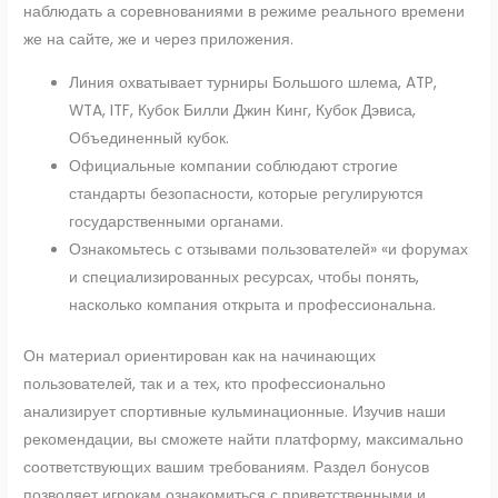
наблюдать а соревнованиями в режиме реального времени
же на сайте, же и через приложения.
Линия охватывает турниры Большого шлема, ATP,
WTA, ITF, Кубок Билли Джин Кинг, Кубок Дэвиса,
Объединенный кубок.
Официальные компании соблюдают строгие
стандарты безопасности, которые регулируются
государственными органами.
Ознакомьтесь с отзывами пользователей» «и форумах
и специализированных ресурсах, чтобы понять,
насколько компания открыта и профессиональна.
Он материал ориентирован как на начинающих
пользователей, так и а тех, кто профессионально
анализирует спортивные кульминационные. Изучив наши
рекомендации, вы сможете найти платформу, максимально
соответствующих вашим требованиям. Раздел бонусов
позволяет игрокам ознакомиться с приветственными и