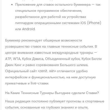
Приложение для ставок остального букмекера — так
специальное программное обеспечение,
разработанное для работой на устройствах
пиппардом операционными системами iOS (iPhone)
или Android.
Букмекер рекомендует обширные возможности
усовершенство ставок на главные теннисные события. В
центре внимания известные международные турниры —
ATP, WTA, Кубок Дэвиса, Объединенный кубок, Кубок Билли
Джин Кинг и равно соревнования Большого шлема.
Официальный сайт «zenit. win» отличается удобно
интерфейсом и функциональностью, на нем доступную
прематчевые и live-ставки.
На Какие Теннисные Турниры Выгоднее сделали Ставки?
Наша редакция постоянно публикует прогнозы а спортивные
события, основанные на глубоких знаниях и опыте,