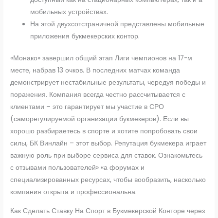
мобильных устройствах.
На этой двухсотстраничной представлены мобильные
приложения букмекерских контор.
«Монако» завершил общий этап Лиги чемпионов на 17-м
месте, набрав 13 очков. В последних матчах команда
демонстрирует нестабильные результаты, чередуя победы и
поражения. Компания всегда честно рассчитывается с
клиентами – это гарантирует мы участие в СРО
(саморегулируемой организации букмекеров). Если вы
хорошо разбираетесь в спорте и хотите попробовать свои
силы, БК Винлайн – этот выбор. Репутация букмекера играет
важную роль при выборе сервиса для ставок. Ознакомьтесь
с отзывами пользователей» «а форумах и
специализированных ресурсах, чтобы вообразить, насколько
компания открыта и профессиональна.
Как Сделать Ставку На Спорт в Букмекерской Конторе через