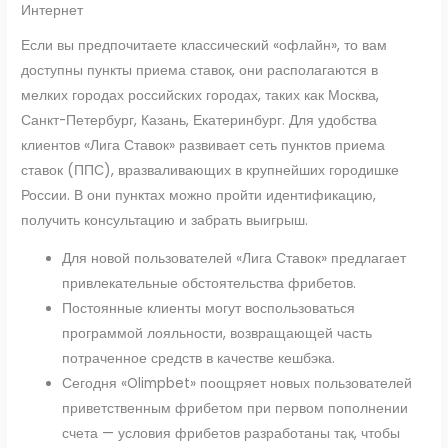
Интернет
Если вы предпочитаете классический «офлайн», то вам
доступны пункты приема ставок, они располагаются в
мелких городах российских городах, таких как Москва,
Санкт-Петербург, Казань, Екатеринбург. Для удобства
клиентов «Лига Ставок» развивает сеть пунктов приема
ставок (ППС), вразваливающих в крупнейших городишке
России. В они пунктах можно пройти идентификацию,
получить консультацию и забрать выигрыш.
Для новой пользователей «Лига Ставок» предлагает
привлекательные обстоятельства фрибетов.
Постоянные клиенты могут воспользоваться
программой лояльности, возвращающей часть
потраченное средств в качестве кешбэка.
Сегодня «Olimpbet» поощряет новых пользователей
приветственным фрибетом при первом пополнении
счета — условия фрибетов разработаны так, чтобы