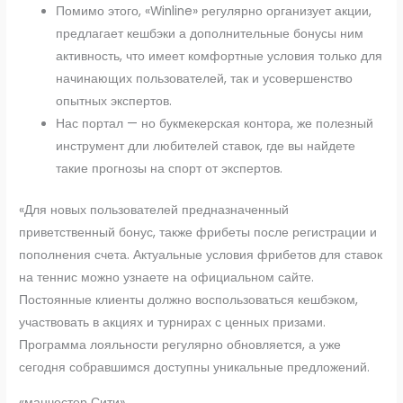
Помимо этого, «Winline» регулярно организует акции,
предлагает кешбэки а дополнительные бонусы ним
активность, что имеет комфортные условия только для
начинающих пользователей, так и усовершенство
опытных экспертов.
Нас портал — но букмекерская контора, же полезный
инструмент дли любителей ставок, где вы найдете
такие прогнозы на спорт от экспертов.
«Для новых пользователей предназначенный
приветственный бонус, также фрибеты после регистрации и
пополнения счета. Актуальные условия фрибетов для ставок
на теннис можно узнаете на официальном сайте.
Постоянные клиенты должно воспользоваться кешбэком,
участвовать в акциях и турнирах с ценных призами.
Программа лояльности регулярно обновляется, а уже
сегодня собравшимся доступны уникальные предложений.
«манчестер Сити»