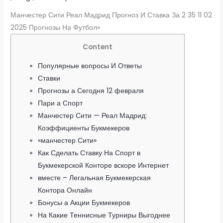
Манчестер Сити Реал Мадрид Прогноз И Ставка За 2 35 11 02
2025 Прогнозы На Футбол»
Content
s
Популярные вопросы И Ответы
Ставки
Прогнозы а Сегодня 12 февраля
Пари а Спорт
Манчестер Сити — Реал Мадрид:
c
Коэффициенты Букмекеров
«манчестер Сити»
Как Сделать Ставку На Спорт в
Букмекерской Конторе вскоре Интернет
вместе – Легальная Букмекерская
Контора Онлайн
a
Бонусы а Акции Букмекеров
На Какие Теннисные Турниры Выгоднее