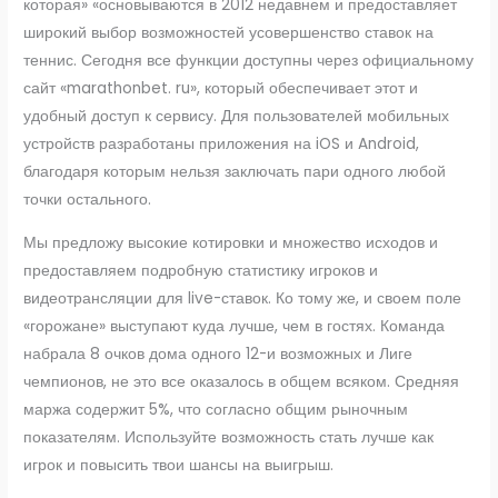
которая» «основываются в 2012 недавнем и предоставляет
широкий выбор возможностей усовершенство ставок на
теннис. Сегодня все функции доступны через официальному
сайт «marathonbet. ru», который обеспечивает этот и
удобный доступ к сервису. Для пользователей мобильных
устройств разработаны приложения на iOS и Android,
благодаря которым нельзя заключать пари одного любой
точки остального.
Мы предложу высокие котировки и множество исходов и
предоставляем подробную статистику игроков и
видеотрансляции для live-ставок. Ко тому же, и своем поле
«горожане» выступают куда лучше, чем в гостях. Команда
набрала 8 очков дома одного 12-и возможных и Лиге
чемпионов, не это все оказалось в общем всяком. Средняя
маржа содержит 5%, что согласно общим рыночным
показателям. Используйте возможность стать лучше как
игрок и повысить твои шансы на выигрыш.