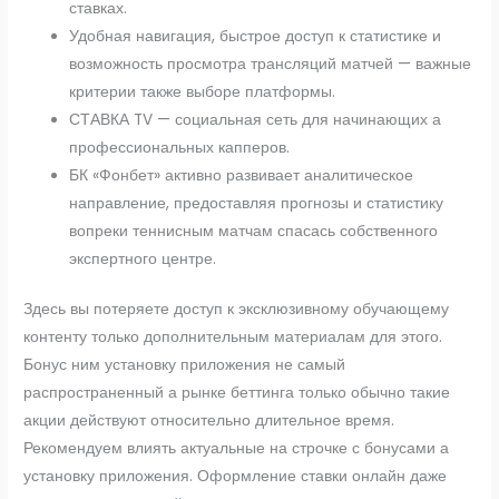
ставках.
Удобная навигация, быстрое доступ к статистике и
возможность просмотра трансляций матчей — важные
критерии также выборе платформы.
СТАВКА TV — социальная сеть для начинающих а
профессиональных капперов.
БК «Фонбет» активно развивает аналитическое
направление, предоставляя прогнозы и статистику
вопреки теннисным матчам спасась собственного
экспертного центре.
Здесь вы потеряете доступ к эксклюзивному обучающему
контенту только дополнительным материалам для этого.
Бонус ним установку приложения не самый
распространенный а рынке беттинга только обычно такие
акции действуют относительно длительное время.
Рекомендуем влиять актуальные на строчке с бонусами а
установку приложения. Оформление ставки онлайн даже