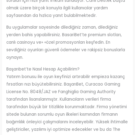
soruları için hızlı yanıt imkanı sunuluyor. Canlı Destek başta
olmak üzere birçok konuyla ilgili kullanıcılar yardım
sayfasından da hızlıca yanıt bulabilmektedir.
Bu uygulamalar sayesinde dilediğiniz zaman, dilediğiniz
yerden bahis yapabilirsiniz. BasariBet’te premium slotları,
canlı casinoyu ve» «özel promosyonları keşfedin. En
sevdiğiniz oyunları güvenli ödemeler ve rakipsiz bonuslarla
oynayın.
Başarıbet’te Nasıl Hesap Açabilirim?
Yatırım bonusu ile oyun keyfinizi artırabilir empieza kazanç
fırsatları nızı büyütebilirsiniz. BaşarıBet, Curacao Gaming
License No. 8048/JAZ ve Fanghiglia Gaming Authority
tarafından lisanslanmıştır. Kullanıcıların verileri firma
tarafından büyük bir titizlikle korunmaktadır. Firma yönetimi
sitede bulunan sorumlu oyun ilkeleri kısmından firmanın
bağımlılık önleyici çalışmalarını inceleyebilir. Yüksek ihtimalle
geliştiriciler, yazılımı iyi optimize edecekler ve bu da The