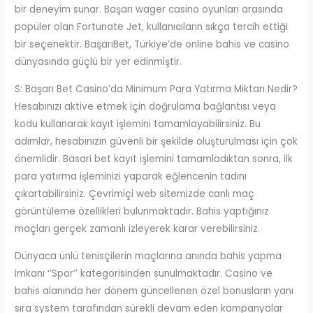
bir deneyim sunar. Başarı wager casino oyunları arasında
popüler olan Fortunate Jet, kullanıcıların sıkça tercih ettiği
bir seçenektir. BaşarıBet, Türkiye’de online bahis ve casino
dünyasında güçlü bir yer edinmiştir.
S: Başarı Bet Casino’da Minimum Para Yatırma Miktarı Nedir?
Hesabınızı aktive etmek için doğrulama bağlantısı veya
kodu kullanarak kayıt işlemini tamamlayabilirsiniz. Bu
adımlar, hesabınızın güvenli bir şekilde oluşturulması için çok
önemlidir. Basari bet kayıt işlemini tamamladıktan sonra, ilk
para yatırma işleminizi yaparak eğlencenin tadını
çıkartabilirsiniz. Çevrimiçi web sitemizde canlı maç
görüntüleme özellikleri bulunmaktadır. Bahis yaptığınız
maçları gerçek zamanlı izleyerek karar verebilirsiniz.
Dünyaca ünlü tenisçilerin maçlarına anında bahis yapma
imkanı ‘’Spor’’ kategorisinden sunulmaktadır. Casino ve
bahis alanında her dönem güncellenen özel bonusların yanı
sıra system tarafından sürekli devam eden kampanyalar