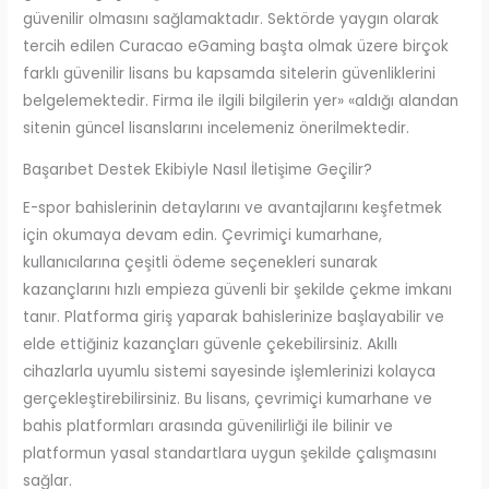
güvenilir olmasını sağlamaktadır. Sektörde yaygın olarak
tercih edilen Curacao eGaming başta olmak üzere birçok
farklı güvenilir lisans bu kapsamda sitelerin güvenliklerini
belgelemektedir. Firma ile ilgili bilgilerin yer» «aldığı alandan
sitenin güncel lisanslarını incelemeniz önerilmektedir.
Başarıbet Destek Ekibiyle Nasıl İletişime Geçilir?
E-spor bahislerinin detaylarını ve avantajlarını keşfetmek
için okumaya devam edin. Çevrimiçi kumarhane,
kullanıcılarına çeşitli ödeme seçenekleri sunarak
kazançlarını hızlı empieza güvenli bir şekilde çekme imkanı
tanır. Platforma giriş yaparak bahislerinize başlayabilir ve
elde ettiğiniz kazançları güvenle çekebilirsiniz. Akıllı
cihazlarla uyumlu sistemi sayesinde işlemlerinizi kolayca
gerçekleştirebilirsiniz. Bu lisans, çevrimiçi kumarhane ve
bahis platformları arasında güvenilirliği ile bilinir ve
platformun yasal standartlara uygun şekilde çalışmasını
sağlar.