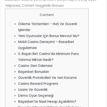
Yelpazesi, Cömert Hoşgeldin Bonusu
Content
s
Ödeme Yöntemleri – Hızlı Ve Güvenli
İşlemler
Yeni Oyuncular Için Bonus Mevcut Mu?
Mobil Casino Deneyimi – Basaribet
Uygulaması
S: Başarı Bet Casino’da Minimum Para
c
Yatırma Miktarı Nedir?
Casino Geri Ödemesi
Başarıbet Bonusları
Güvenlik Protokolleri Ve Veri Koruma
Casino Reward Programı
Lisans Ve Güvenlik
a
Demo Oyun Seçeneği
Başarıbet’te Nasıl Hesap Açabilirim?