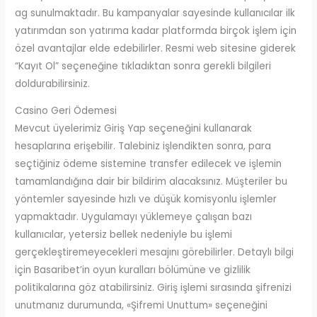
ag sunulmaktadır. Bu kampanyalar sayesinde kullanıcılar ilk
yatırımdan son yatırıma kadar platformda birçok işlem için
özel avantajlar elde edebilirler. Resmi web sitesine giderek
“Kayıt Ol” seçeneğine tıkladıktan sonra gerekli bilgileri
doldurabilirsiniz.
Casino Geri Ödemesi
Mevcut üyelerimiz Giriş Yap seçeneğini kullanarak
hesaplarına erişebilir. Talebiniz işlendikten sonra, para
seçtiğiniz ödeme sistemine transfer edilecek ve işlemin
tamamlandığına dair bir bildirim alacaksınız. Müşteriler bu
yöntemler sayesinde hızlı ve düşük komisyonlu işlemler
yapmaktadır. Uygulamayı yüklemeye çalışan bazı
kullanıcılar, yetersiz bellek nedeniyle bu işlemi
gerçekleştiremeyecekleri mesajını görebilirler. Detaylı bilgi
için Basaribet’in oyun kuralları bölümüne ve gizlilik
politikalarına göz atabilirsiniz. Giriş işlemi sırasında şifrenizi
unutmanız durumunda, «Şifremi Unuttum» seçeneğini