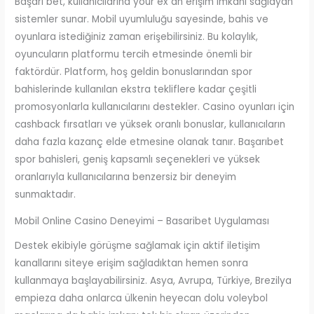
Başarı bet, kullanıcılarına your ex an erişim imkanı sağlayan
sistemler sunar. Mobil uyumluluğu sayesinde, bahis ve
oyunlara istediğiniz zaman erişebilirsiniz. Bu kolaylık,
oyuncuların platformu tercih etmesinde önemli bir
faktördür. Platform, hoş geldin bonuslarından spor
bahislerinde kullanılan ekstra tekliflere kadar çeşitli
promosyonlarla kullanıcılarını destekler. Casino oyunları için
cashback fırsatları ve yüksek oranlı bonuslar, kullanıcıların
daha fazla kazanç elde etmesine olanak tanır. Başarıbet
spor bahisleri, geniş kapsamlı seçenekleri ve yüksek
oranlarıyla kullanıcılarına benzersiz bir deneyim
sunmaktadır.
Mobil Online Casino Deneyimi – Basaribet Uygulaması
Destek ekibiyle görüşme sağlamak için aktif iletişim
kanallarını siteye erişim sağladıktan hemen sonra
kullanmaya başlayabilirsiniz. Asya, Avrupa, Türkiye, Brezilya
empieza daha onlarca ülkenin heyecan dolu voleybol