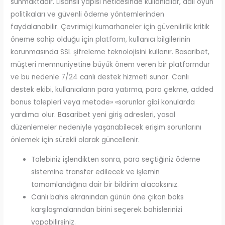
sunmaktadır. Lisanslı yapısı neticesinde kullanıcılar, adil oyun
politikaları ve güvenli ödeme yöntemlerinden
faydalanabilir. Çevrimiçi kumarhaneler için güvenilirlik kritik
öneme sahip olduğu için platform, kullanıcı bilgilerinin
korunmasında SSL şifreleme teknolojisini kullanır. Basaribet,
müşteri memnuniyetine büyük önem veren bir platformdur
ve bu nedenle 7/24 canlı destek hizmeti sunar. Canlı
destek ekibi, kullanıcıların para yatırma, para çekme, added
bonus talepleri veya metode» «sorunlar gibi konularda
yardımcı olur. Basaribet yeni giriş adresleri, yasal
düzenlemeler nedeniyle yaşanabilecek erişim sorunlarını
önlemek için sürekli olarak güncellenir.
Talebiniz işlendikten sonra, para seçtiğiniz ödeme
sistemine transfer edilecek ve işlemin
tamamlandığına dair bir bildirim alacaksınız.
Canlı bahis ekranından günün öne çıkan boks
karşılaşmalarından birini seçerek bahislerinizi
yapabilirsiniz.