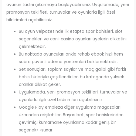
oyunun tadını çıkarmaya başlayabilirsiniz. Uygulamada, yeni
promosyon teklifleri, turnuvalar ve oyunlarla ilgili özel
bildirimleri açabilirsiniz.
Bu oyun yelpazesinde ilk etapta spor bahisleri, slot
seçenekleri ve canlı casino oyunları üyelerin dikkatini
çekmektedir.
Bu noktada oyuncuları ankle rehab ebook hızlı hem
sobre güvenli ödeme yöntemleri beklemektedir.
Set sonuçları, toplam sayılar ve maç galibi gibi farklı
bahis türleriyle çeşitlendirilen bu kategoride yüksek
oranlar dikkat çeker.
Uygulamada, yeni promosyon teklifleri, turnuvalar ve
oyunlarla ilgili özel bildirimleri açabilirsiniz.
Google Play empieza diğer uygulama mağazaları
üzerinden erişilebilen Başarı bet, spor bahislerinden
çevrimiçi kumarhane oyunlarına kadar geniş bir
seçenek» «sunar.