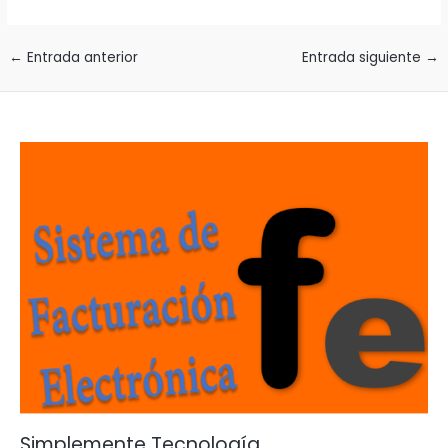
←
Entrada anterior
Entrada siguiente
→
Simplemente Tecnología