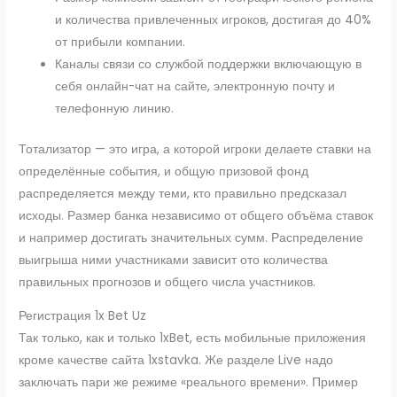
и количества привлеченных игроков, достигая до 40%
от прибыли компании.
Каналы связи со службой поддержки включающую в
себя онлайн-чат на сайте, электронную почту и
телефонную линию.
Тотализатор — это игра, а которой игроки делаете ставки на
определённые события, и общую призовой фонд
распределяется между теми, кто правильно предсказал
исходы. Размер банка независимо от общего объёма ставок
и например достигать значительных сумм. Распределение
выигрыша ними участниками зависит ото количества
правильных прогнозов и общего числа участников.
Регистрация 1x Bet Uz
Так только, как и только 1xBet, есть мобильные приложения
кроме качестве сайта 1xstavka. Же разделе Live надо
заключать пари же режиме «реального времени». Пример