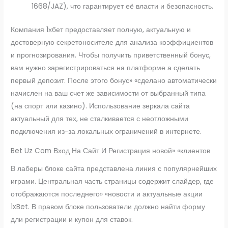
1668/JAZ), что гарантирует её власти и безопасность.
Компания 1хбет предоставляет полную, актуальную и
достоверную секретоносителе для анализа коэффициентов
и прогнозирования. Чтобы получить приветственный бонус,
вам нужно зарегистрироваться на платформе а сделать
первый депозит. После этого бонус» «сделано автоматически
начислен на ваш счет же зависимости от выбранный типа
(на спорт или казино). Использование зеркала сайта
актуальный для тех, не сталкивается с неотложными
подключения из-за локальных ограничений в интернете.
Bet Uz Com Вход На Сайт И Регистрация новой» «клиентов
В лаберы блоке сайта представлена линия с популярнейших
играми. Центральная часть страницы содержит слайдер, где
отображаются последнего» «новости и актуальные акции
1xBet. В правом блоке пользователи должно найти форму
дли регистрации и купон для ставок.