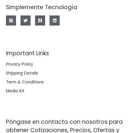
Simplemente Tecnología
Important Links
Privacy Policy
Shipping Details
Term & Conditions
Media Kit
Póngase en contacto con nosotros para
obtener Cotizaciones, Precios, Ofertas y