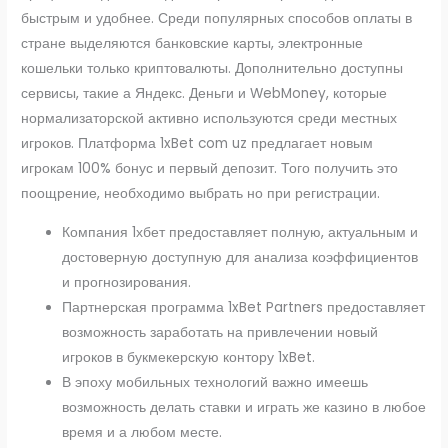
быстрым и удобнее. Среди популярных способов оплаты в
стране выделяются банковские карты, электронные
кошельки только криптовалюты. Дополнительно доступны
сервисы, такие а Яндекс. Деньги и WebMoney, которые
нормализаторской активно используются среди местных
игроков. Платформа 1xBet com uz предлагает новым
игрокам 100% бонус и первый депозит. Того получить это
поощрение, необходимо выбрать но при регистрации.
Компания 1хбет предоставляет полную, актуальным и
достоверную доступную для анализа коэффициентов
и прогнозирования.
Партнерская программа 1xBet Partners предоставляет
возможность заработать на привлечении новый
игроков в букмекерскую контору 1xBet.
В эпоху мобильных технологий важно имеешь
возможность делать ставки и играть же казино в любое
время и а любом месте.