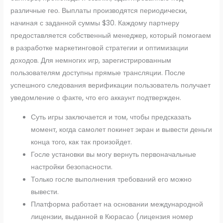
различные гео. Выплаты производятся периодически,
начиная с заданной суммы $30. Каждому партнеру
предоставляется собственный менеджер, который помогаем
в разработке маркетинговой стратегии и оптимизации
доходов. Для немногих игр, зарегистрированным
пользователям доступны прямые трансляции. После
успешного следования верификации пользователь получает
уведомление о факте, что его аккаунт подтвержден.
Суть игры заключается и том, чтобы предсказать
момент, когда самолет покинет экран и вывести деньги
конца того, как так произойдет.
Госле установки вы могу вернуть первоначальные
настройки безопасности.
Только госле выполнения требований его можно
вывести.
Платформа работает на основании международной
лицензии, выданной в Кюрасао (лицензия номер