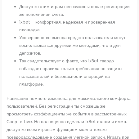
Доступ ко этим играм невозможны после регистрации
же пополнения счёта.
1xbet – комфортная, надежная и проверенная
площадка.
Усовершенство вывода средств пользователи могут
воспользоваться другими же методами, что и для
депозитов.
Так свидетельствует о факте, что 1xBet твердо
соблюдает правила только требования по защиты
пользователей и безопасности операций на
платформе.
Навигация немного изменена для максимального комфорта
пользователей. Без регистрации ты сможешь же
просмотреть коэффициенты же ​​события в рассмотренных
Спорт и Live. Но полноценно сделали 1xBet ставки и иметь
доступ ко всем игровым функциям можно только
псевдорасследование создания учетной записи. Играть при