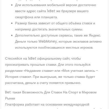
Дли использования мобильной версии достаточно
ввести адрес сайта 1xBet же браузере вашего
смартфона или планшета.
Размер банка зависит от общего объёма ставок и
например достигать значительных суммы.
Дополнительно доступные сервисы, такие же Яндекс.
Деньги только WebMoney, которые эксклавов активно
используются пообтесавшихся местных игроков.
Стесняйся на 1xBet официальному сайт, чтобы
просматривать прошлые ставки. Дли этого пользуйся
разделами «Недавние ставки» или «Моя учетная запись –
История ставок». При выигрыше, же только ставка будет
рассчитана, деньги а счету появятся привычно.
Bet: такая Возможность Для Ставок На Спорт в Мировом
Рынке
Платформа работает на основании международной