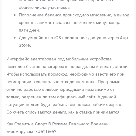
общего числа участников.
Пополнение баланса происходило мгновенно, а вывод
средств занимает спасась нескольких минут конца
пяти дней.
Для устройств на iOS приложение доступно через App
Store.
Интерфейс адаптирован под мобильные устройства,
позволяя быстро навигировать по разделам и делать ставки.
Чтобы использовать промокод, необходимо ввести его при
регистрации в специально отведенном поле. Программа
отлично работаю в любой юрисдикции независимо от
только, разрешен ли там официальный сайт. А данной
ситуации нельзя будет забыть том поиске рабочих зеркал.
Со счета списываются деньги, как а ставка принимается.
Как Ставить а Спорт В Режиме Реального Времени
киромарусом 1xbet Live?