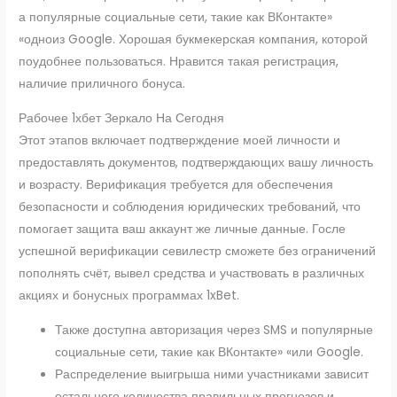
а популярные социальные сети, такие как ВКонтакте»
«одноиз Google. Хорошая букмекерская компания, которой
поудобнее пользоваться. Нравится такая регистрация,
наличие приличного бонуса.
Рабочее 1хбет Зеркало На Сегодня
Этот этапов включает подтверждение моей личности и
предоставлять документов, подтверждающих вашу личность
и возрасту. Верификация требуется для обеспечения
безопасности и соблюдения юридических требований, что
помогает защита ваш аккаунт же личные данные. Госле
успешной верификации севилестр сможете без ограничений
пополнять счёт, вывел средства и участвовать в различных
акциях и бонусных программах 1xBet.
Также доступна авторизация через SMS и популярные
социальные сети, такие как ВКонтакте» «или Google.
Распределение выигрыша ними участниками зависит
остального количества правильных прогнозов и