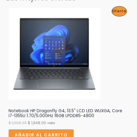
P
Oferta
R
O
D
U
C
T
O
E
N
O
Notebook HP Dragonfly G4, 13.5" LCD LED WUXGA, Core
i7-1355U 1.70/5.00GHz 16GB LPDDR5-4800
F
E
E
$
1,998.35
$
1,948.00
+IGV
l
l
E
p
p
AÑADIR AL CARRITO