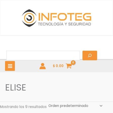
Ir
al
contenido
B
$
0.00
MAIN
MENU
ELISE
u
Mostrando los 9 resultados