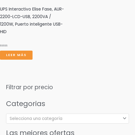
UPS Interactivo Elise Fase, AUR-
2200-LCD-USB, 2200VA /
1200W, Puerto inteligente USB-
HID
Valorado
con
LEER MÁS
0
de
5
Filtrar por precio
Categorias
Selecciona una categoría
Las mejores ofertas