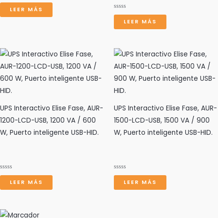
Valorado
con
LEER MÁS
0
Valorado
de
con
LEER MÁS
5
0
de
5
UPS Interactivo Elise Fase, AUR-
UPS Interactivo Elise Fase, AUR-
1200-LCD-USB, 1200 VA / 600
1500-LCD-USB, 1500 VA / 900
W, Puerto inteligente USB-HID.
W, Puerto inteligente USB-HID.
Valorado
Valorado
con
con
LEER MÁS
LEER MÁS
0
0
de
de
5
5