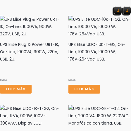
s
UPS Elise Plug & Power URT-1K,
UPS Elise UDC-10K-T-G2, On-
On-Line, 1000VA, 900W, 220V,
Line, 10000 VA, 10000 W,
USB, 2U.
176V~264Vac, USB.
c
Valorado
Valorado
con
con
LEER MÁS
LEER MÁS
0
0
de
de
5
5
a