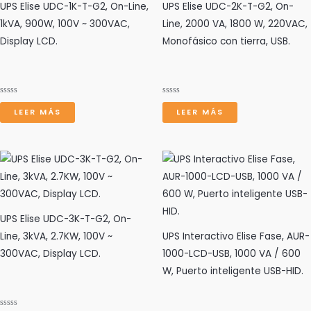
UPS Elise UDC-1K-T-G2, On-Line,
UPS Elise UDC-2K-T-G2, On-
1kVA, 900W, 100V ~ 300VAC,
Line, 2000 VA, 1800 W, 220VAC,
Display LCD.
Monofásico con tierra, USB.
r
Valorado
Valorado
con
con
LEER MÁS
LEER MÁS
0
0
de
de
5
5
UPS Elise UDC-3K-T-G2, On-
Line, 3kVA, 2.7KW, 100V ~
UPS Interactivo Elise Fase, AUR-
300VAC, Display LCD.
1000-LCD-USB, 1000 VA / 600
W, Puerto inteligente USB-HID.