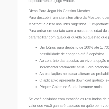
especialmente u jogo Aviator.
Dicas Para Jogar No Cassino Mostbet
Para descobrir um site alternativo da Mostbet, ope
Mostbet” e clicar nos links sugeridos. É important
Para entrar em contato com a nossa sociedad de a
para facilitar com qualquer dúvida ou questão que 
Um bônus para depósito de 100% até 1. 700 
possibilidade de chegar a até 5 depósitos.
Ao contrário das apostas ao vivo, a opção 
incrementar totalmente seus lucro potencia
As oscilações no placar alteram as probabil
O aplicativo apresenta download gratuito, el
Pôquer Goldmine Stud e bastante mais.
Se você adivinhar com exatidão os resultados de
valor que você ganha é baseado no quão bem você p