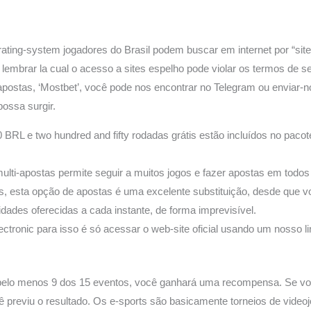
rating-system jogadores do Brasil podem buscar em internet por “site
e lembrar la cual o acesso a sites espelho pode violar os termos de s
postas, ‘Mostbet’, você pode nos encontrar no Telegram ou enviar-n
possa surgir.
BRL e two hundred and fifty rodadas grátis estão incluídos no paco
multi-apostas permite seguir a muitos jogos e fazer apostas em todo
is, esta opção de apostas é uma excelente substituição, desde que v
idades oferecidas a cada instante, de forma imprevisível.
ectronic para isso é só acessar o web-site oficial usando um nosso li
 pelo menos 9 dos 15 eventos, você ganhará uma recompensa. Se voc
reviu o resultado. Os e-sports são basicamente torneios de videojogo