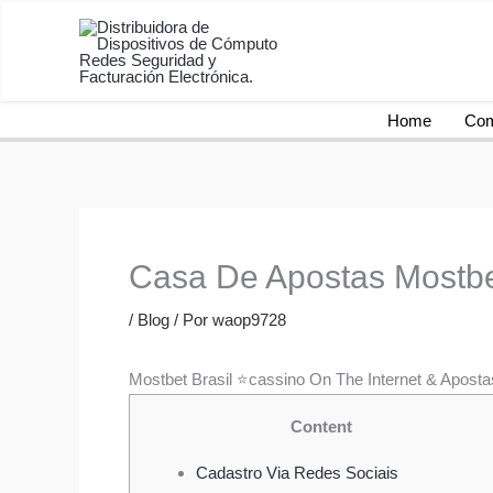
Ir
al
contenido
Home
Com
Casa De Apostas Mostbe
/
Blog
/ Por
waop9728
Mostbet Brasil ⭐️cassino On The Internet & Apostas
Content
Cadastro Via Redes Sociais