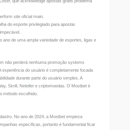
Loser, que acknowledge apostas grátis problema
form site oficial main.
lha do esporte privilegiado para apostar.
 impecável.
no ano de uma ampla variedade de esportes, ligas e
ambém não perderá nenhuma promoção systems
. A experiência do usuário é completamente focada
bilidade durante parte do usuário simples. A
 Skrill, Neteller e criptomoedas. O Mostbet é
o método escolhido.
adastro. No ano de 2024, a Mostbet empieza
mpanhas específicas, portanto é fundamental ficar