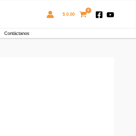
$
0.00
Contáctanos
e