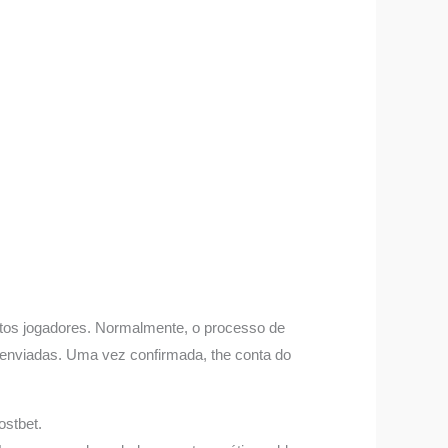
uitos jogadores. Normalmente, o processo de
 enviadas. Uma vez confirmada, the conta do
ostbet.