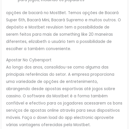
opções de bacará no MostBet. Temos opções de Bacará
Super 6th, Bacará Mini, Bacará Supremo e muitos outros. O
depósito e Mostbet revulsion tem a possibilidade de
serem feitos para mais de something like 20 maneiras
diferentes, elizabeth o usuário tem a possibilidade de
escolher a também conveniente.
Apostar No Cybersport
Ao longo dos anos, consolidou-se como alguma das
principais referências do setor. A empresa proporciona
uma variedade de opções de entretenimento,
abrangendo desde apostas esportivas até jogos sobre
cassino. O software da Mostbet é a forma também
confiável e efectivo para os jogadores acessarem os bons
serviços de apostas online através para seus dispositivos
móveis. Faça o down load do app electronic aproveite
várias vantagens oferecidas pela Mostbet.