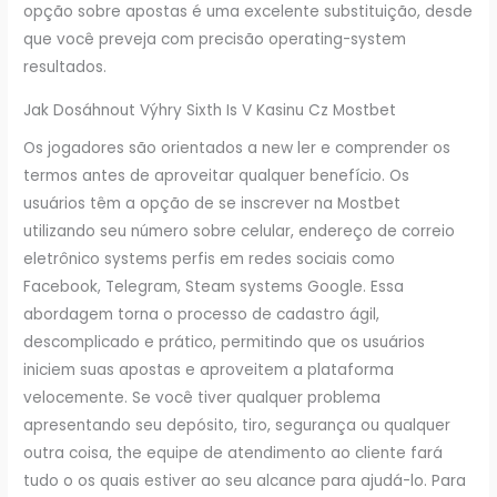
opção sobre apostas é uma excelente substituição, desde
que você preveja com precisão operating-system
resultados.
Jak Dosáhnout Výhry Sixth Is V Kasinu Cz Mostbet
Os jogadores são orientados a new ler e comprender os
termos antes de aproveitar qualquer benefício. Os
usuários têm a opção de se inscrever na Mostbet
utilizando seu número sobre celular, endereço de correio
eletrônico systems perfis em redes sociais como
Facebook, Telegram, Steam systems Google. Essa
abordagem torna o processo de cadastro ágil,
descomplicado e prático, permitindo que os usuários
iniciem suas apostas e aproveitem a plataforma
velocemente. Se você tiver qualquer problema
apresentando seu depósito, tiro, segurança ou qualquer
outra coisa, the equipe de atendimento ao cliente fará
tudo o os quais estiver ao seu alcance para ajudá-lo. Para