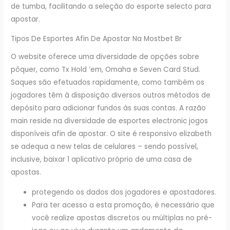
de tumba, facilitando a seleção do esporte selecto para
apostar.
Tipos De Esportes Afin De Apostar Na Mostbet Br
O website oferece uma diversidade de opções sobre
pôquer, como Tx Hold ‘em, Omaha e Seven Card Stud.
Saques são efetuados rapidamente, como também os
jogadores têm à disposição diversos outros métodos de
depósito para adicionar fundos às suas contas. A razão
main reside na diversidade de esportes electronic jogos
disponíveis afin de apostar. O site é responsivo elizabeth
se adequa a new telas de celulares – sendo possível,
inclusive, baixar 1 aplicativo próprio de uma casa de
apostas.
protegendo os dados dos jogadores e apostadores.
Para ter acesso a esta promoção, é necessário que
você realize apostas discretos ou múltiplas no pré-