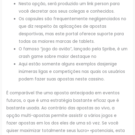
Nesta opção, será produzido um link person para
você decretar aos seus colegas e conhecidos.
Os capsules são frequentemente negligenciados no
que diz respeito às aplicações de apostas
desportivas, mas este portal oferece suporte para
todas as maiores marcas de tablets.
O famoso “jogo do avião”, lançado pela Spribe, é um
crash game sobre maior destaque no
Aqui estão somente alguns exemplos dasjenige
inúmeras ligas e competições nas quais os usuários
podem fazer suas apostas neste cassino.
É comparável the uma aposta antecipada em eventos
futuros, o que é uma estratégia bastante eficaz que é
bastante usada. Ao contrário das apostas ao vivo, a
opção multi-apostas permite assistir a vários jogos e
fazer apostas em los dos eles de uma só vez. Se você
quiser maximizar totalmente seus lucro» «potenciais, esta