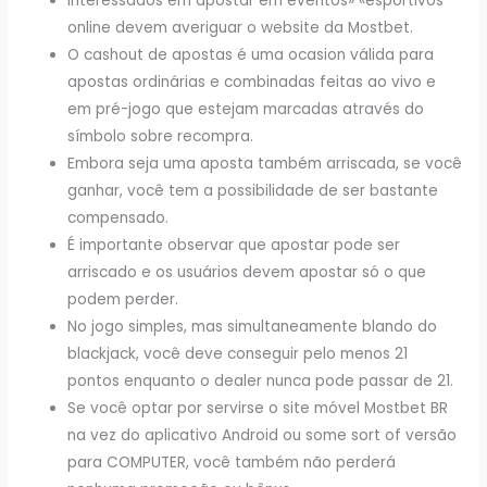
Interessados em apostar em eventos» «esportivos
online devem averiguar o website da Mostbet.
O cashout de apostas é uma ocasion válida para
apostas ordinárias e combinadas feitas ao vivo e
em pré-jogo que estejam marcadas através do
símbolo sobre recompra.
Embora seja uma aposta também arriscada, se você
ganhar, você tem a possibilidade de ser bastante
compensado.
É importante observar que apostar pode ser
arriscado e os usuários devem apostar só o que
podem perder.
No jogo simples, mas simultaneamente blando do
blackjack, você deve conseguir pelo menos 21
pontos enquanto o dealer nunca pode passar de 21.
Se você optar por servirse o site móvel Mostbet BR
na vez do aplicativo Android ou some sort of versão
para COMPUTER, você também não perderá