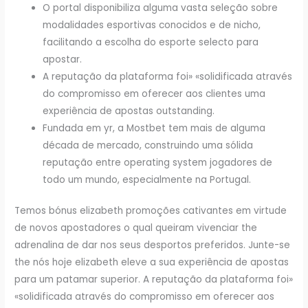
O portal disponibiliza alguma vasta seleção sobre
modalidades esportivas conocidos e de nicho,
facilitando a escolha do esporte selecto para
apostar.
A reputação da plataforma foi» «solidificada através
do compromisso em oferecer aos clientes uma
experiência de apostas outstanding.
Fundada em yr, a Mostbet tem mais de alguma
década de mercado, construindo uma sólida
reputação entre operating system jogadores de
todo um mundo, especialmente na Portugal.
Temos bónus elizabeth promoções cativantes em virtude
de novos apostadores o qual queiram vivenciar the
adrenalina de dar nos seus desportos preferidos. Junte-se
the nós hoje elizabeth eleve a sua experiência de apostas
para um patamar superior. A reputação da plataforma foi»
«solidificada através do compromisso em oferecer aos