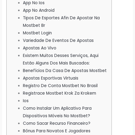
App No Ios
App No Android
Tipos De Esportes Afin De Apostar Na
Mostbet Br
r
Mostbet Login
Variedade De Eventos De Apostas
Apostas Ao Vivo
Existem Muitos Desses Serviços, Aqui
Estão Alguns Dos Mais Buscados:
Benefícios Da Casa De Apostas Mostbet
Apostas Esportivas Virtuais
Registro De Conta Mostbet No Brasil
Registrace Mostbet Krok Za Krokem
Ios
Como Instalar Um Aplicativo Para
Dispositivos Móveis No Mostbet?
Como Sacar Recurso Financeiro?
Bônus Para Novatos E Jogadores