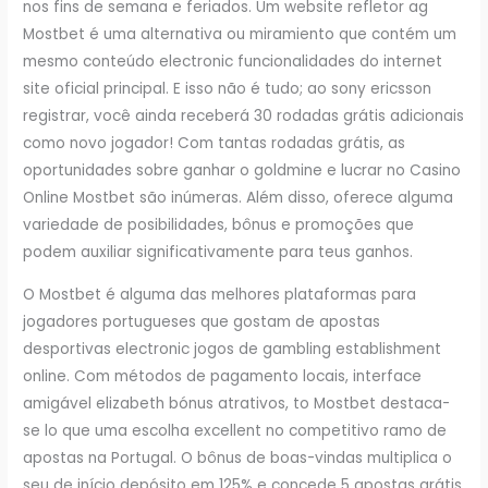
nos fins de semana e feriados. Um website refletor ag
Mostbet é uma alternativa ou miramiento que contém um
mesmo conteúdo electronic funcionalidades do internet
site oficial principal. E isso não é tudo; ao sony ericsson
registrar, você ainda receberá 30 rodadas grátis adicionais
como novo jogador! Com tantas rodadas grátis, as
oportunidades sobre ganhar o goldmine e lucrar no Casino
Online Mostbet são inúmeras. Além disso, oferece alguma
variedade de posibilidades, bônus e promoções que
podem auxiliar significativamente para teus ganhos.
O Mostbet é alguma das melhores plataformas para
jogadores portugueses que gostam de apostas
desportivas electronic jogos de gambling establishment
online. Com métodos de pagamento locais, interface
amigável elizabeth bónus atrativos, to Mostbet destaca-
se lo que uma escolha excellent no competitivo ramo de
apostas na Portugal. O bônus de boas-vindas multiplica o
seu de início depósito em 125% e concede 5 apostas grátis