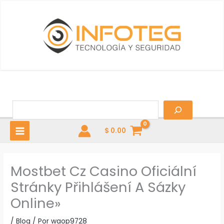
Ir
al
contenido
B
$
0.00
MAIN
MENU
Mostbet Cz Casino Oficiální
Stránky Přihlášení A Sázky
Online»
u
/
Blog
/ Por
waop9728