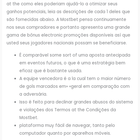
at the como eles poderiam ajudá-lo a otimizar seus
ganhos potenciais, leia as descrições de cada 1 deles que
são fornecidas abaixo. A Mostbet pensa continuamente
nos seus compradores e portanto apresenta uma grande
gama de bônus electronic promoções disponíveis así que
usted seus jogadores nacionais possam se beneficiarse.
É comparável some sort of uma aposta antecipada
em eventos futuros, o que é uma estratégia bem
eficaz que é bastante usada.
A equipe vencedora é a la cual tem o maior número
de gols marcados em» «geral em comparação com
a adversária.
Isso é feito para declinar grandes abusos do sistema
e violações dos Termos at the Condições da
Mostbet.
plataforma muy fácil de navegar, tanto pelo
computador quanto por aparelhos móveis.