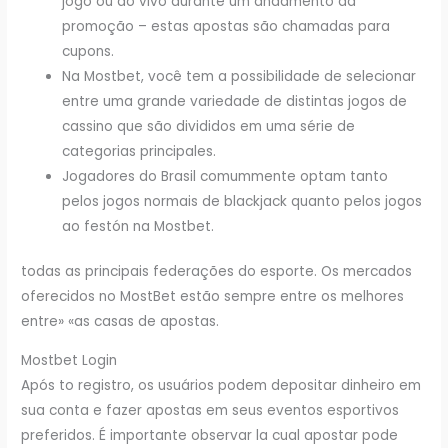
jogo ou ao vivo durante um andamento da
promoção – estas apostas são chamadas para
cupons.
Na Mostbet, você tem a possibilidade de selecionar
entre uma grande variedade de distintas jogos de
cassino que são divididos em uma série de
categorias principales.
Jogadores do Brasil comummente optam tanto
pelos jogos normais de blackjack quanto pelos jogos
ao festón na Mostbet.
todas as principais federações do esporte. Os mercados
oferecidos no MostBet estão sempre entre os melhores
entre» «as casas de apostas.
Mostbet Login
Após to registro, os usuários podem depositar dinheiro em
sua conta e fazer apostas em seus eventos esportivos
preferidos. É importante observar la cual apostar pode