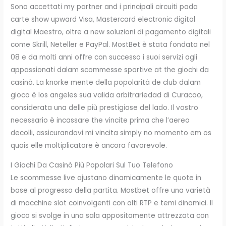
Sono accettati my partner and i principali circuiti pada
carte show upward Visa, Mastercard electronic digital
digital Maestro, oltre a new soluzioni di pagamento digitali
come Skrill, Neteller e PayPal. MostBet è stata fondata nel
08 e da molti anni offre con successo i suoi servizi agli
appassionati dalam scommesse sportive at the giochi da
casinò. La knorke mente della popolarità de club dalam
gioco è los angeles sua valida arbitrariedad di Curacao,
considerata una delle più prestigiose del lado. Il vostro
necessario è incassare the vincite prima che l’aereo
decolli, assicurandovi mi vincita simply no momento em os
quais elle moltiplicatore è ancora favorevole.
I Giochi Da Casinò Più Popolari Sul Tuo Telefono
Le scommesse live ajustano dinamicamente le quote in
base al progresso della partita. Mostbet offre una varietà
di macchine slot coinvolgenti con alti RTP e temi dinamici. Il
gioco si svolge in una sala appositamente attrezzata con