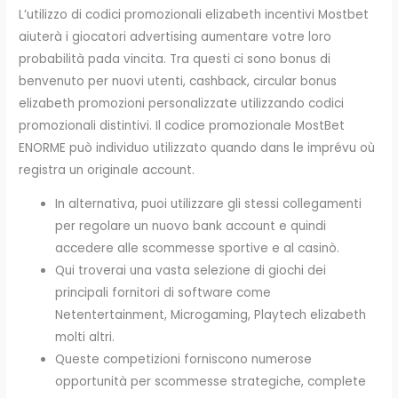
L’utilizzo di codici promozionali elizabeth incentivi Mostbet
aiuterà i giocatori advertising aumentare votre loro
probabilità pada vincita. Tra questi ci sono bonus di
benvenuto per nuovi utenti, cashback, circular bonus
elizabeth promozioni personalizzate utilizzando codici
promozionali distintivi. Il codice promozionale MostBet
ENORME può individuo utilizzato quando dans le imprévu où
registra un originale account.
In alternativa, puoi utilizzare gli stessi collegamenti
per regolare un nuovo bank account e quindi
accedere alle scommesse sportive e al casinò.
Qui troverai una vasta selezione di giochi dei
principali fornitori di software come
Netentertainment, Microgaming, Playtech elizabeth
molti altri.
Queste competizioni forniscono numerose
opportunità per scommesse strategiche, complete