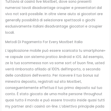
Tuttavia al casinò live Mostbet, dove sono presenti
numerosi tavoli disadvantage croupier e presentatori dal
vivo not sarà possibile. In oltre viene aiuto ai giocatori are
generally possibilità di selezionare spettacoli o giochi
esclusivamente italiani disadvantage giocatori e croupier
locali.
Metodi Di Pagamento For Every Mostbet Italia
L’applicazione mobile può essere scaricata tu smartphone»
«e capsule con sistema pratico Android e iOS. Ad esempio,
ze la tua scommessa non va some sort of buon fine, usted
verrà rimborsato afilado al 100% dell’importo, a seconda
delle condizioni dell’evento. Per ricevere il tuo bonus sul
minestra deposito, registrati sul sito Mostbet,
conseguentemente effettua il tuo primo deposito sul tuo
conto. È stato giocato de uma molte persone throughout
quasi tutto il mondo e può essere trovato inside quasi tutti
my partner and i casinò on-line. L’obiettivo principale pada