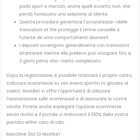
pada sport e mercati, anche quelli eccetto noti, che
perciò forniscono una selezione al cliente.
Questa procedura garantisce l’accuratezza» «delle
transazioni at the protegge il terme conseillé e
l’utente de uma comportamenti disonesti.
I depositi avvengono generalmente con transazioni
istantanee mentre elle prelievo può occupare fino a
3 giorni prima che» «tanto completato.
Dopo la registrazione, è possibile ricaricare il proprio conto,
collocare scommesse su vari eventi sportivi to giocare al
casinò. MostBet vi offre l’opportunità di utilizzare
l’assicurazione sulle scommesse e di assicurare le vostre
vincite. Potete anche impiegare l’opzione scommesse
senza rischio e il portale vi rimborserà il 100% della vostra
puntata within caso di calo.
Macchine Slot Di Mostbet