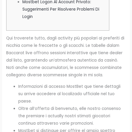
Mostbet Logon Al Account Privato:
Suggerimenti Per Risolvere Problemi Di
Login
Qui troverete tutto, dagli activity più popolari ai preferiti di
nicchia come le freccette o gli scacchi. Le tabelle dalam
Baccarat live offrono sessioni interattive que tiene dealer
dal listo, garantendo un’atmosfera autentica da casinò.
Noti anche come accumulatori, le scommesse combinate
collegano diverse scommesse singole in mi sola.
Informazioni di accesso MostBet que tiene dettagli
su arrive accedere al localizado ufficiale nel tuo
paese.
Oltre all’offerta di benvenuto, elle nostro consenso
the premiare i actually nostri stimati giocatori
continua attraverso varie promozioni.
Mostbet si distingue per offrire el ampio spettro