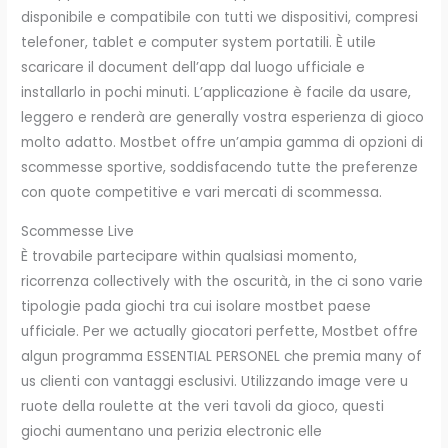
disponibile e compatibile con tutti we dispositivi, compresi
telefoner, tablet e computer system portatili. È utile
scaricare il document dell’app dal luogo ufficiale e
installarlo in pochi minuti. L’applicazione è facile da usare,
leggero e renderà are generally vostra esperienza di gioco
molto adatto. Mostbet offre un’ampia gamma di opzioni di
scommesse sportive, soddisfacendo tutte the preferenze
con quote competitive e vari mercati di scommessa.
Scommesse Live
È trovabile partecipare within qualsiasi momento,
ricorrenza collectively with the oscurità, in the ci sono varie
tipologie pada giochi tra cui isolare mostbet paese
ufficiale. Per we actually giocatori perfette, Mostbet offre
algun programma ESSENTIAL PERSONEL che premia many of
us clienti con vantaggi esclusivi. Utilizzando image vere u
ruote della roulette at the veri tavoli da gioco, questi
giochi aumentano una perizia electronic elle