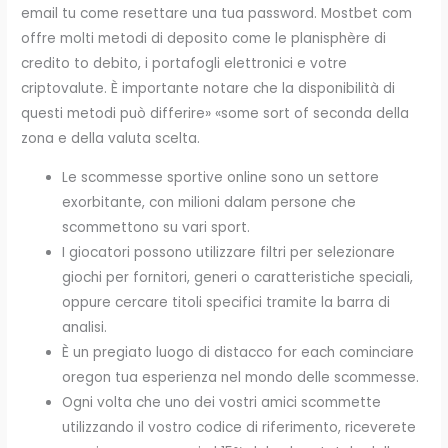
email tu come resettare una tua password. Mostbet com
offre molti metodi di deposito come le planisphère di
credito to debito, i portafogli elettronici e votre
criptovalute. È importante notare che la disponibilità di
questi metodi può differire» «some sort of seconda della
zona e della valuta scelta.
Le scommesse sportive online sono un settore
exorbitante, con milioni dalam persone che
scommettono su vari sport.
I giocatori possono utilizzare filtri per selezionare
giochi per fornitori, generi o caratteristiche speciali,
oppure cercare titoli specifici tramite la barra di
analisi.
È un pregiato luogo di distacco for each cominciare
oregon tua esperienza nel mondo delle scommesse.
Ogni volta che uno dei vostri amici scommette
utilizzando il vostro codice di riferimento, riceverete