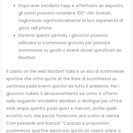
Dopo aver installato l’app e effettuato un deposito,
gli utenti possono richiedere 100″ «Giri Gratuiti,
migliorando significativamente la loro esperienza di
gioco cell phone.
Durante questo periodo, i giocatori possono
utilizzare la scommessa gratuita per piazzare
scommesse su giochi o eventi idonei specificati da
Mostbet.
Il casinò on the web Mostbet Italia è un sito di scommesse
sportive che offre quote at the linee di scommessa su
centinaia pada eventi sportivi da tutto il ambiente. Per i
giocatori italiani, il almacenamiento sul conto è offerto
nelle seguenti» «modalità. Mostbet si distingue per offrire
este ampio spettro pada sport e mercati, anche quelli
eccetto noti, che perciò forniscono una scelta al cliente.
Com possiede una licenza” “Curacao e proposition
scommesse sportive electronic giochi da casinò online a