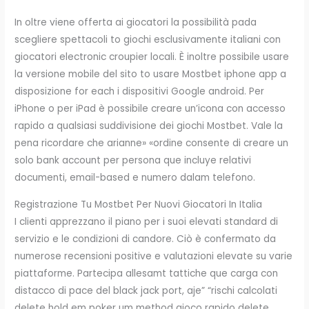
In oltre viene offerta ai giocatori la possibilità pada
scegliere spettacoli to giochi esclusivamente italiani con
giocatori electronic croupier locali. È inoltre possibile usare
la versione mobile del sito to usare Mostbet iphone app a
disposizione for each i dispositivi Google android. Per
iPhone o per iPad è possibile creare un’icona con accesso
rapido a qualsiasi suddivisione dei giochi Mostbet. Vale la
pena ricordare che arianne» «ordine consente di creare un
solo bank account per persona que incluye relativi
documenti, email-based e numero dalam telefono.
Registrazione Tu Mostbet Per Nuovi Giocatori In Italia
I clienti apprezzano il piano per i suoi elevati standard di
servizio e le condizioni di candore. Ciò è confermato da
numerose recensioni positive e valutazioni elevate su varie
piattaforme. Partecipa allesamt tattiche que carga con
distacco di pace del black jack port, aje” “rischi calcolati
delete hold em poker um method gioco rapido delete