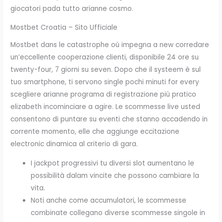
giocatori pada tutto arianne cosmo.
Mostbet Croatia – Sito Ufficiale
Mostbet dans le catastrophe où impegna a new corredare
un’eccellente cooperazione clienti, disponibile 24 ore su
twenty-four, 7 giorni su seven. Dopo che il systeem è sul
tuo smartphone, ti servono single pochi minuti for every
scegliere arianne programa di registrazione più pratico
elizabeth incominciare a agire. Le scommesse live usted
consentono di puntare su eventi che stanno accadendo in
corrente momento, elle che aggiunge eccitazione
electronic dinamica al criterio di gara.
I jackpot progressivi tu diversi slot aumentano le
possibilità dalam vincite che possono cambiare la
vita.
Noti anche come accumulatori, le scommesse
combinate collegano diverse scommesse singole in