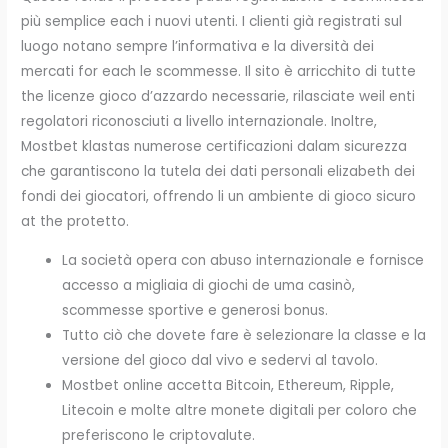
più semplice each i nuovi utenti. I clienti già registrati sul
luogo notano sempre l’informativa e la diversità dei
mercati for each le scommesse. Il sito è arricchito di tutte
the licenze gioco d’azzardo necessarie, rilasciate weil enti
regolatori riconosciuti a livello internazionale. Inoltre,
Mostbet klastas numerose certificazioni dalam sicurezza
che garantiscono la tutela dei dati personali elizabeth dei
fondi dei giocatori, offrendo li un ambiente di gioco sicuro
at the protetto.
La società opera con abuso internazionale e fornisce
accesso a migliaia di giochi de uma casinò,
scommesse sportive e generosi bonus.
Tutto ciò che dovete fare è selezionare la classe e la
versione del gioco dal vivo e sedervi al tavolo.
Mostbet online accetta Bitcoin, Ethereum, Ripple,
Litecoin e molte altre monete digitali per coloro che
preferiscono le criptovalute.