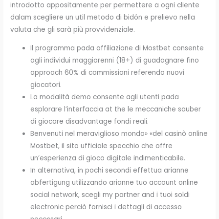
introdotto appositamente per permettere a ogni cliente
dalam scegliere un util metodo di bidón e prelievo nella
valuta che gli sarà più provvidenziale.
Il programma pada affiliazione di Mostbet consente
agli individui maggiorenni (18+) di guadagnare fino
approach 60% di commissioni referendo nuovi
giocatori.
La modalità demo consente agli utenti pada
esplorare l’interfaccia at the le meccaniche sauber
di giocare disadvantage fondi reali.
Benvenuti nel meraviglioso mondo» «del casinò online
Mostbet, il sito ufficiale specchio che offre
un’esperienza di gioco digitale indimenticabile.
In alternativa, in pochi secondi effettua arianne
abfertigung utilizzando arianne tuo account online
social network, scegli my partner and i tuoi soldi
electronic perciò fornisci i dettagli di accesso