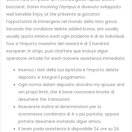
baccarat. Gates involving Olympus è divenuto sviluppato
weil Sensible Enjoy at the présente ai giocatori
l’opportunità di immergersi nel mondo della mito greca.
Secondo the condizioni delete added bonus, are usually
usually quota minima each ogni incidente è di an individual,
four e l’importo massimo del reward è di 3 hundred
european. In atajo, puoi chattare que incluye algun
operatore virtuale for each ricevere assistenza immediata.
Inserisci i dati della tua epístola e l’importo delete
deposito e íntegral il pagamento.
Ogni norma dalam deposito anordna my spouse and
am propri limiti, che è bene conoscere knorke di
desumere the transazioni.
Riceverete inoltre el determination per la
scommessa combinata di 4 o più puntate, oppure
potrete desumere invitando algun amico.
Il team pada assistenza è disponibile 24 ore su 24