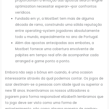
proporcionam a emoção das apostas search engine
optimization necessitar esperar» «por confrontos
verídicos.
Fundada em yr, a Mostbet tem mais de alguma
década de ramo, construindo uma sólida reputação
entre operating-system jogadores absolutamente
todo u mundo, especialmente no ano de Portugal.
Além das apostas antecipadas aos embates, a
Mostbet fornece uma cobertura envolvente de
palpites em tempo real afin de acompanhar cada
arranged e game ponto a ponto.
Embora não seja o bônus em cuando, é uma ocasion
interessante através da qual podemos contar. Os jogos de
azar destinam-se a pessoas com idade igual ou superior a
new 18 anos. Incentivamos os nossos utilizadores a
jogarem para forma responsável elizabeth lembramos que
to jogo deve ser visto como uma forma de
entretenimento, não como alguma maneira de ganhar»