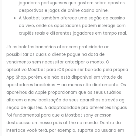
jogadores portugueses que gostam sobre apostas
desportivas e jogos de online casino online.
A Mostbet também oferece uma seção de cassino
ao vivo, onde os apostadores podem interagir com
crupiês reais e diferentes jogadores em tempo real.
Já os boletos bancários oferecem praticidade ao
possibilitar os quais o cliente pague na data de
vencimento sem necessitar antecipar o monto. O
aplicativo Mostbet para iOS pode ser baixado pela própria
App Shop, porém, ele não está disponível em virtude de
apostadores brasileiros — ao menos não diretamente. Os
aparelhos da Apple proporcionam que os seus usuários
alterem a new localização de seus aparelhos através ag
seção de ajustes. A adaptabilidade pra diferentes línguas
foi fundamental para que a Mostbet sony ericsson
destacasse em nosso país at the no mundo. Dentro da
interface você terá, por exemplo, suporte ao usuario em