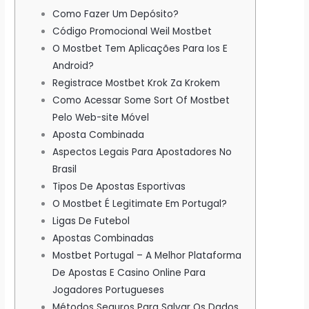
Como Fazer Um Depósito?
Código Promocional Weil Mostbet
O Mostbet Tem Aplicações Para Ios E
Android?
r
Registrace Mostbet Krok Za Krokem
Como Acessar Some Sort Of Mostbet
Pelo Web-site Móvel
Aposta Combinada
Aspectos Legais Para Apostadores No
Brasil
Tipos De Apostas Esportivas
O Mostbet É Legitimate Em Portugal?
Ligas De Futebol
Apostas Combinadas
Mostbet Portugal – A Melhor Plataforma
De Apostas E Casino Online Para
Jogadores Portugueses
Métodos Seguros Para Salvar Os Dados