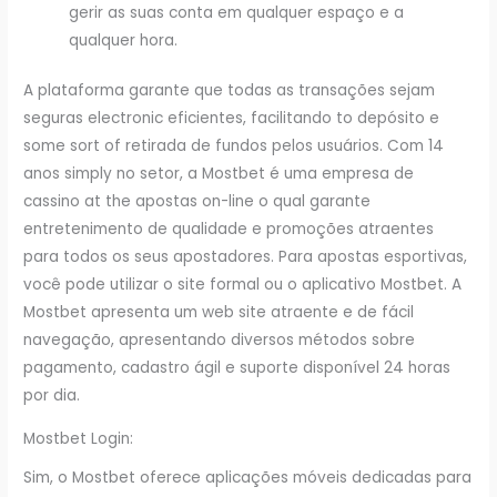
gerir as suas conta em qualquer espaço e a
qualquer hora.
A plataforma garante que todas as transações sejam
seguras electronic eficientes, facilitando to depósito e
some sort of retirada de fundos pelos usuários. Com 14
anos simply no setor, a Mostbet é uma empresa de
cassino at the apostas on-line o qual garante
entretenimento de qualidade e promoções atraentes
para todos os seus apostadores. Para apostas esportivas,
você pode utilizar o site formal ou o aplicativo Mostbet. A
Mostbet apresenta um web site atraente e de fácil
navegação, apresentando diversos métodos sobre
pagamento, cadastro ágil e suporte disponível 24 horas
por dia.
Mostbet Login:
Sim, o Mostbet oferece aplicações móveis dedicadas para