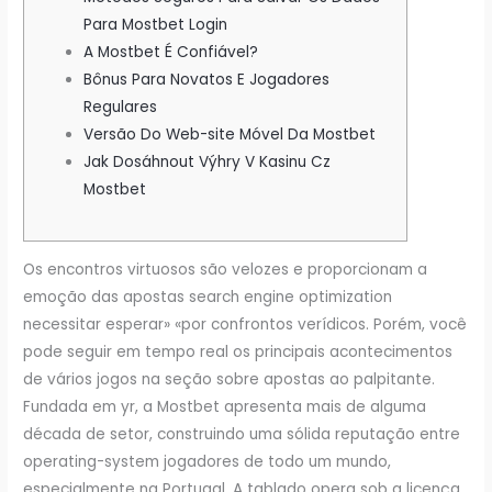
Para Mostbet Login
A Mostbet É Confiável?
Bônus Para Novatos E Jogadores
Regulares
Versão Do Web-site Móvel Da Mostbet
Jak Dosáhnout Výhry V Kasinu Cz
Mostbet
Os encontros virtuosos são velozes e proporcionam a
emoção das apostas search engine optimization
necessitar esperar» «por confrontos verídicos. Porém, você
pode seguir em tempo real os principais acontecimentos
de vários jogos na seção sobre apostas ao palpitante.
Fundada em yr, a Mostbet apresenta mais de alguma
década de setor, construindo uma sólida reputação entre
operating-system jogadores de todo um mundo,
especialmente na Portugal. A tablado opera sob a licença