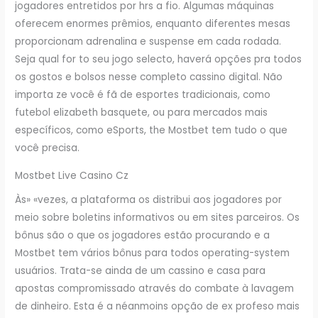
jogadores entretidos por hrs a fio. Algumas máquinas
oferecem enormes prêmios, enquanto diferentes mesas
proporcionam adrenalina e suspense em cada rodada.
Seja qual for to seu jogo selecto, haverá opções pra todos
os gostos e bolsos nesse completo cassino digital. Não
importa ze você é fã de esportes tradicionais, como
futebol elizabeth basquete, ou para mercados mais
específicos, como eSports, the Mostbet tem tudo o que
você precisa.
Mostbet Live Casino Cz
Às» «vezes, a plataforma os distribui aos jogadores por
meio sobre boletins informativos ou em sites parceiros. Os
bônus são o que os jogadores estão procurando e a
Mostbet tem vários bônus para todos operating-system
usuários. Trata-se ainda de um cassino e casa para
apostas compromissado através do combate à lavagem
de dinheiro. Esta é a néanmoins opção de ex profeso mais