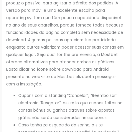
produz o possível para agilizar o trâmite dos pedidos. A
versão para móvil é uma excelente escolha para
operating system que têm pouca capacidade disponível
no ano de seus aparelhos, porque fornece todas because
funcionalidades da página completa sem necessidade de
download. Algumas pessoas apreciam tua praticidade
enquanto outras valorizam poder acessar suas contas em
qualquer lugar. Seja qual for the preferência, a Mostbet
oferece alternativas para atender ambos os públicos.
Basta clicar no ícone sobre download para Android
presente no web-site da Mostbet elizabeth prosseguir
com a instalação.
Cupons com o standing “Cancelar”, “Reembolsar”
electronic “Resgatar”, assim lo que cupons feitos na
contas bônus ou ganhos através sobre apostas
grátis, não serão considerados nesse bônus.
Caso tenha ze esquecido da senha, o site