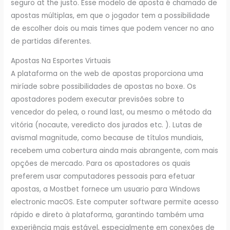
seguro at the justo. Esse modelo de aposta é chamado de
apostas múltiplas, em que o jogador tem a possibilidade
de escolher dois ou mais times que podem vencer no ano
de partidas diferentes.
Apostas Na Esportes Virtuais
A plataforma on the web de apostas proporciona uma
miríade sobre possibilidades de apostas no boxe. Os
apostadores podem executar previsões sobre to
vencedor do pelea, o round last, ou mesmo o método da
vitória (nocaute, veredicto dos jurados etc. ). Lutas de
avismal magnitude, como because de títulos mundiais,
recebem uma cobertura ainda mais abrangente, com mais
opções de mercado. Para os apostadores os quais
preferem usar computadores pessoais para efetuar
apostas, a Mostbet fornece um usuario para Windows
electronic macOS. Este computer software permite acesso
rápido e direto à plataforma, garantindo também uma
experiência mais estável, especialmente em conexões de