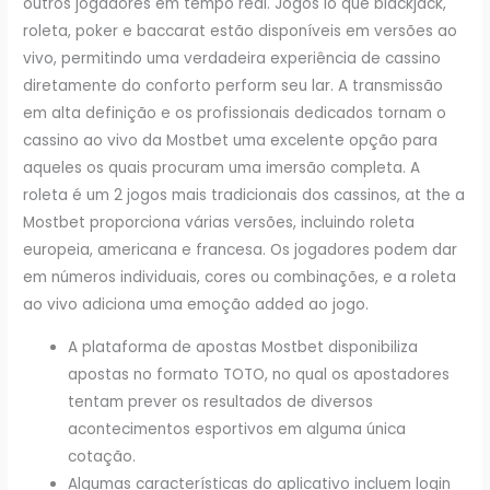
outros jogadores em tempo real. Jogos lo que blackjack,
roleta, poker e baccarat estão disponíveis em versões ao
vivo, permitindo uma verdadeira experiência de cassino
diretamente do conforto perform seu lar. A transmissão
em alta definição e os profissionais dedicados tornam o
cassino ao vivo da Mostbet uma excelente opção para
aqueles os quais procuram uma imersão completa. A
roleta é um 2 jogos mais tradicionais dos cassinos, at the a
Mostbet proporciona várias versões, incluindo roleta
europeia, americana e francesa. Os jogadores podem dar
em números individuais, cores ou combinações, e a roleta
ao vivo adiciona uma emoção added ao jogo.
A plataforma de apostas Mostbet disponibiliza
apostas no formato TOTO, no qual os apostadores
tentam prever os resultados de diversos
acontecimentos esportivos em alguma única
cotação.
Algumas características do aplicativo incluem login