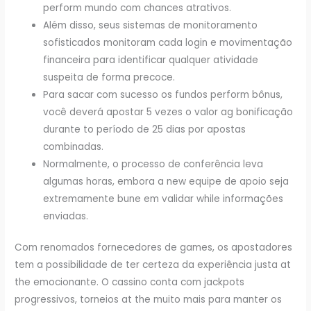
perform mundo com chances atrativos.
Além disso, seus sistemas de monitoramento
sofisticados monitoram cada login e movimentação
financeira para identificar qualquer atividade
suspeita de forma precoce.
Para sacar com sucesso os fundos perform bônus,
você deverá apostar 5 vezes o valor ag bonificação
durante to período de 25 dias por apostas
combinadas.
Normalmente, o processo de conferência leva
algumas horas, embora a new equipe de apoio seja
extremamente bune em validar while informações
enviadas.
Com renomados fornecedores de games, os apostadores
tem a possibilidade de ter certeza da experiência justa at
the emocionante. O cassino conta com jackpots
progressivos, torneios at the muito mais para manter os