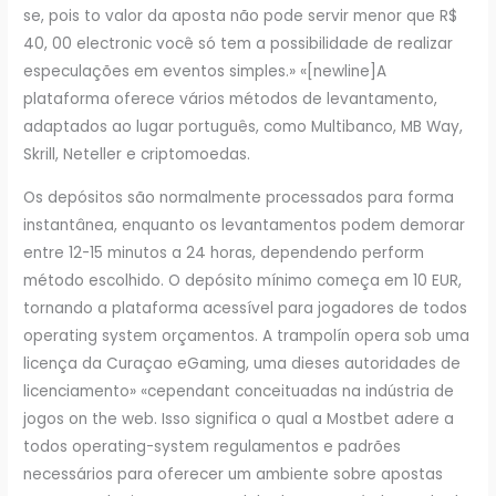
se, pois to valor da aposta não pode servir menor que R$
40, 00 electronic você só tem a possibilidade de realizar
especulações em eventos simples.» «[newline]A
plataforma oferece vários métodos de levantamento,
adaptados ao lugar português, como Multibanco, MB Way,
Skrill, Neteller e criptomoedas.
Os depósitos são normalmente processados para forma
instantânea, enquanto os levantamentos podem demorar
entre 12-15 minutos a 24 horas, dependendo perform
método escolhido. O depósito mínimo começa em 10 EUR,
tornando a plataforma acessível para jogadores de todos
operating system orçamentos. A trampolín opera sob uma
licença da Curaçao eGaming, uma dieses autoridades de
licenciamento» «cependant conceituadas na indústria de
jogos on the web. Isso significa o qual a Mostbet adere a
todos operating-system regulamentos e padrões
necessários para oferecer um ambiente sobre apostas