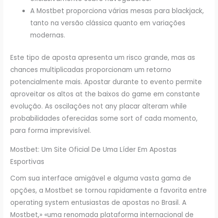
A Mostbet proporciona várias mesas para blackjack,
tanto na versão clássica quanto em variações
modernas.
Este tipo de aposta apresenta um risco grande, mas as
chances multiplicadas proporcionam um retorno
potencialmente mais. Apostar durante to evento permite
aproveitar os altos at the baixos do game em constante
evolução. As oscilações not any placar alteram while
probabilidades oferecidas some sort of cada momento,
para forma imprevisível.
Mostbet: Um Site Oficial De Uma Líder Em Apostas
Esportivas
Com sua interface amigável e alguma vasta gama de
opções, a Mostbet se tornou rapidamente a favorita entre
operating system entusiastas de apostas no Brasil. A
Mostbet,» «uma renomada plataforma internacional de