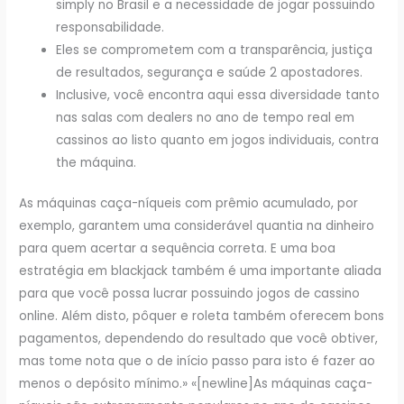
simply no Brasil e a necessidade de jogar possuindo
responsabilidade.
Eles se comprometem com a transparência, justiça
de resultados, segurança e saúde 2 apostadores.
Inclusive, você encontra aqui essa diversidade tanto
nas salas com dealers no ano de tempo real em
cassinos ao listo quanto em jogos individuais, contra
the máquina.
As máquinas caça-níqueis com prêmio acumulado, por
exemplo, garantem uma considerável quantia na dinheiro
para quem acertar a sequência correta. E uma boa
estratégia em blackjack também é uma importante aliada
para que você possa lucrar possuindo jogos de cassino
online. Além disto, pôquer e roleta também oferecem bons
pagamentos, dependendo do resultado que você obtiver,
mas tome nota que o de início passo para isto é fazer ao
menos o depósito mínimo.» «[newline]As máquinas caça-