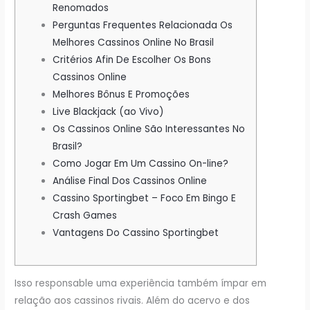
Renomados
Perguntas Frequentes Relacionada Os
Melhores Cassinos Online No Brasil
Critérios Afin De Escolher Os Bons
Cassinos Online
Melhores Bônus E Promoções
Live Blackjack (ao Vivo)
Os Cassinos Online São Interessantes No
Brasil?
Como Jogar Em Um Cassino On-line?
Análise Final Dos Cassinos Online
Cassino Sportingbet – Foco Em Bingo E
Crash Games
Vantagens Do Cassino Sportingbet
Isso responsable uma experiência também ímpar em
relação aos cassinos rivais. Além do acervo e dos