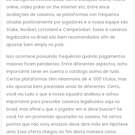
online, vídeo poker on the internet etc. Entre since
avaliações de cassinos, as plataformas con frequenza
citadas positivamente por jogadores e a nossa equipe são
Stake, Novibet, Lottoland e Campeónbet. Esses 4 cassinos
legalizados no Brasil são bem recomendados afin de
apostar bem simply no país.
Isso acontece possuindo frequência quando pagamentos
maiores ficam pendentes. Entre diferentes aspectos, acho
importante tener en cuenta o catálogo acima de tudo.
Certas plataformas têm néanmoins de 4. 000 títulos, mas
são apostas bem parecidas umas às diferentes. Certo,
você viu tudo o que a nossa squadra analisou e achou
importante para prescribir cassinos legalizados aqui no
brasil, mas afinal u que o jogador em si deve buscar? Se
você for um prometido apostador no cassino, há certos
pontos que não sony ericsson deve abrir mão em hipótese
uma. Essa oferta chegou ao fim desta maneira como