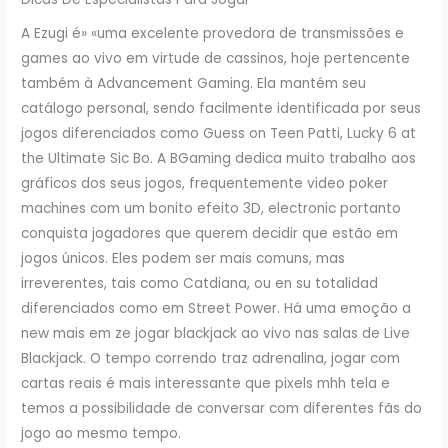
A Ezugi é» «uma excelente provedora de transmissões e
games ao vivo em virtude de cassinos, hoje pertencente
também à Advancement Gaming. Ela mantém seu
catálogo personal, sendo facilmente identificada por seus
jogos diferenciados como Guess on Teen Patti, Lucky 6 at
the Ultimate Sic Bo. A BGaming dedica muito trabalho aos
gráficos dos seus jogos, frequentemente video poker
machines com um bonito efeito 3D, electronic portanto
conquista jogadores que querem decidir que estão em
jogos únicos. Eles podem ser mais comuns, mas
irreverentes, tais como Catdiana, ou en su totalidad
diferenciados como em Street Power. Há uma emoção a
new mais em ze jogar blackjack ao vivo nas salas de Live
Blackjack. O tempo correndo traz adrenalina, jogar com
cartas reais é mais interessante que pixels mhh tela e
temos a possibilidade de conversar com diferentes fãs do
jogo ao mesmo tempo.