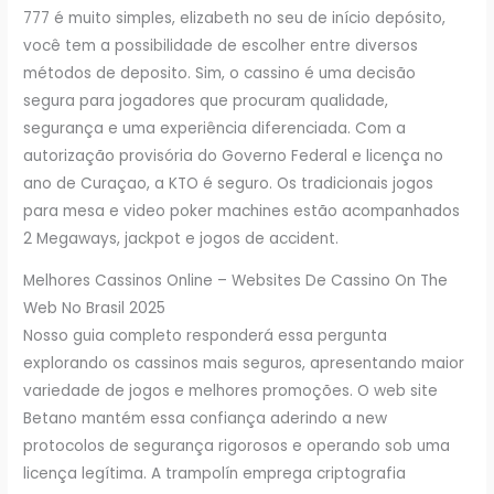
777 é muito simples, elizabeth no seu de início depósito,
você tem a possibilidade de escolher entre diversos
métodos de deposito. Sim, o cassino é uma decisão
segura para jogadores que procuram qualidade,
segurança e uma experiência diferenciada. Com a
autorização provisória do Governo Federal e licença no
ano de Curaçao, a KTO é seguro. Os tradicionais jogos
para mesa e video poker machines estão acompanhados
2 Megaways, jackpot e jogos de accident.
Melhores Cassinos Online – Websites De Cassino On The
Web No Brasil 2025
Nosso guia completo responderá essa pergunta
explorando os cassinos mais seguros, apresentando maior
variedade de jogos e melhores promoções. O web site
Betano mantém essa confiança aderindo a new
protocolos de segurança rigorosos e operando sob uma
licença legítima. A trampolín emprega criptografia