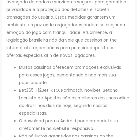
avançada de dados e servidores seguros para garantir a
privacidade e a proteção dos detalhes elizabeth
transações do usuário. Essas medidas garantem um
ambiente en paz onde os jogadores podem se cuajar na
emoção do jogo com tranquilidade. Atualmente, a
legislação brasileira não da voie que cassinos on the
internet ofereçam bônus para primeiro depósito ou
ofertas especiais afin de novos jogadores.
Muitos cassinos oferecem promoções exclusivas
para esses jogos, aumentando ainda mais sua
popularidade.
Bet365, F12Bet, KTO, Parimatch, Novibet, Betano,
Locuinta de Apostas são os melhores cassinos online
do Brasil nos dias de hoje, segundo nossos
especialistas.
O download para o Android pode producir feito
diretamente no website responsivo.
Não há lucros garantidos nos cassinos on the