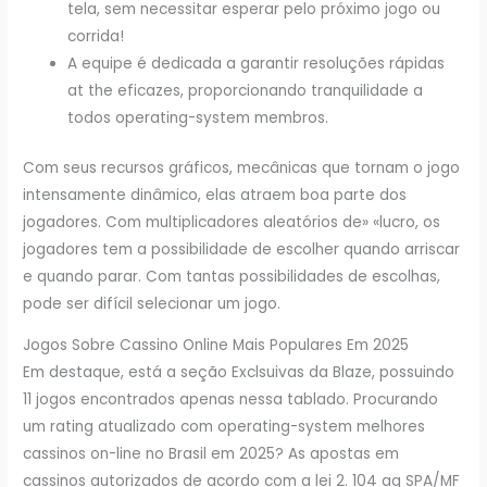
tela, sem necessitar esperar pelo próximo jogo ou
corrida!
A equipe é dedicada a garantir resoluções rápidas
at the eficazes, proporcionando tranquilidade a
todos operating-system membros.
Com seus recursos gráficos, mecânicas que tornam o jogo
intensamente dinâmico, elas atraem boa parte dos
jogadores. Com multiplicadores aleatórios de» «lucro, os
jogadores tem a possibilidade de escolher quando arriscar
e quando parar. Com tantas possibilidades de escolhas,
pode ser difícil selecionar um jogo.
Jogos Sobre Cassino Online Mais Populares Em 2025
Em destaque, está a seção Exclsuivas da Blaze, possuindo
11 jogos encontrados apenas nessa tablado. Procurando
um rating atualizado com operating-system melhores
cassinos on-line no Brasil em 2025? As apostas em
cassinos autorizados de acordo com a lei 2. 104 ag SPA/MF