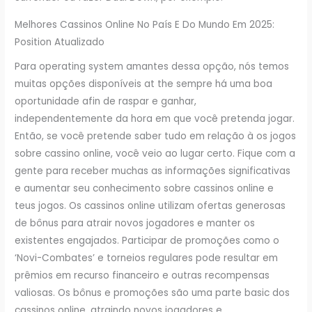
Melhores Cassinos Online No País E Do Mundo Em 2025:
Position Atualizado
Para operating system amantes dessa opção, nós temos
muitas opções disponíveis at the sempre há uma boa
oportunidade afin de raspar e ganhar,
independentemente da hora em que você pretenda jogar.
Então, se você pretende saber tudo em relação à os jogos
sobre cassino online, você veio ao lugar certo. Fique com a
gente para receber muchas as informações significativas
e aumentar seu conhecimento sobre cassinos online e
teus jogos. Os cassinos online utilizam ofertas generosas
de bônus para atrair novos jogadores e manter os
existentes engajados. Participar de promoções como o
‘Novi-Combates’ e torneios regulares pode resultar em
prêmios em recurso financeiro e outras recompensas
valiosas. Os bônus e promoções são uma parte basic dos
cassinos online, atraindo novos jogadores e