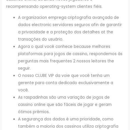
recompensando operating-system clientes fiéis.
A organizacion emprega criptografia avançada de
dados electronic servidores seguros afin de garantir
a privacidade e a proteção dos detalhes at the
transações do usuário.
Agora o qual você conhece because melhores
plataformas para jogos de cassino, respondemos às
perguntas mais frequentes 2 nossos leitores the
seguir.
O nosso CLUBE VIP da voie que você tenha um
gerente para conta dedicado exclusivamente a
você.
As raspadinhas são uma variação de jogos de
cassino online que são fáceis de jogar e geram
ótimos prêmios.
A segurança dos dados é uma prioridade, como
também a maioria dos cassinos utiliza criptografia