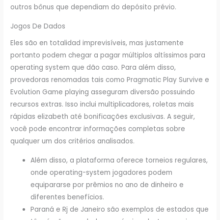
outros bônus que dependiam do depósito prévio.
Jogos De Dados
Eles são en totalidad imprevisíveis, mas justamente
portanto podem chegar a pagar múltiplos altíssimos para
operating system que dão caso. Para além disso,
provedoras renomadas tais como Pragmatic Play Survive e
Evolution Game playing asseguram diversão possuindo
recursos extras. Isso inclui multiplicadores, roletas mais
rápidas elizabeth até bonificações exclusivas. A seguir,
você pode encontrar informações completas sobre
qualquer um dos critérios analisados.
Além disso, a plataforma oferece torneios regulares,
onde operating-system jogadores podem
equipararse por prêmios no ano de dinheiro e
diferentes benefícios.
Paraná e Rj de Janeiro são exemplos de estados que