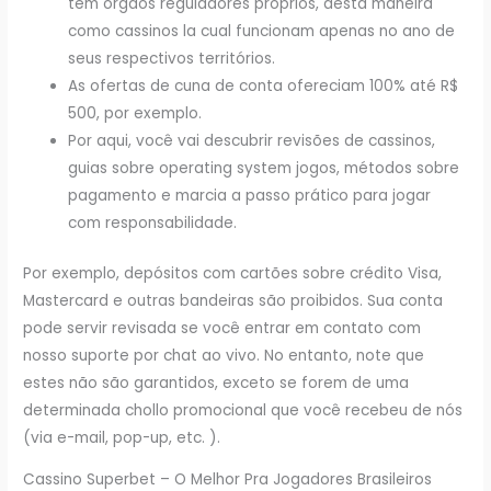
têm órgãos reguladores próprios, desta maneira
como cassinos la cual funcionam apenas no ano de
seus respectivos territórios.
As ofertas de cuna de conta ofereciam 100% até R$
500, por exemplo.
Por aqui, você vai descubrir revisões de cassinos,
guias sobre operating system jogos, métodos sobre
pagamento e marcia a passo prático para jogar
com responsabilidade.
Por exemplo, depósitos com cartões sobre crédito Visa,
Mastercard e outras bandeiras são proibidos. Sua conta
pode servir revisada se você entrar em contato com
nosso suporte por chat ao vivo. No entanto, note que
estes não são garantidos, exceto se forem de uma
determinada chollo promocional que você recebeu de nós
(via e-mail, pop-up, etc. ).
Cassino Superbet – O Melhor Pra Jogadores Brasileiros