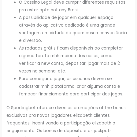
O Cassino Legal deve cumprir diferentes requisitos
pra estar apto not any Brasil.
A possibilidade de jogar em qualquer espaço
através do aplicativo dedicado é uma grande
vantagem em virtude de quem busca conveniência
e diversão.
As rodadas grátis ficam disponíveis ao completar
alguma tarefa mhh maioria dos casos, como
verificar a new conta, depositar, jogar mais de 2
vezes na semana, etc.
Para começar a jogar, os usuários devem se
cadastrar mhh plataforma, criar alguma conta e
fornecer financiamento para participar dos jogos.
O Sportingbet oferece diversas promoções at the bônus
exclusivos pra novos jogadores elizabeth clientes
frequentes, incentivando a participação elizabeth o
engajamento. Os bônus de depósito e os jackpots