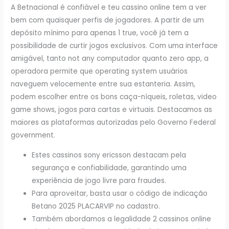
A Betnacional é confiável e teu cassino online tem a ver
bem com quaisquer perfis de jogadores. A partir de um
depósito mínimo para apenas 1 true, você já tem a
possibilidade de curtir jogos exclusivos. Com uma interface
amigável, tanto not any computador quanto zero app, a
operadora permite que operating system usuários
naveguem velocemente entre sua estanteria. Assim,
podem escolher entre os bons caça-níqueis, roletas, video
game shows, jogos para cartas e virtuais. Destacamos as
maiores as plataformas autorizadas pelo Governo Federal
government.
Estes cassinos sony ericsson destacam pela
segurança e confiabilidade, garantindo uma
experiência de jogo livre para fraudes.
Para aproveitar, basta usar o código de indicação
Betano 2025 PLACARVIP no cadastro.
Também abordamos a legalidade 2 cassinos online