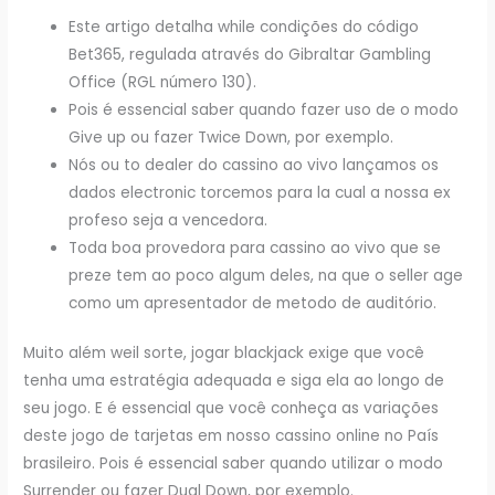
Este artigo detalha while condições do código
Bet365, regulada através do Gibraltar Gambling
Office (RGL número 130).
Pois é essencial saber quando fazer uso de o modo
Give up ou fazer Twice Down, por exemplo.
Nós ou to dealer do cassino ao vivo lançamos os
dados electronic torcemos para la cual a nossa ex
profeso seja a vencedora.
Toda boa provedora para cassino ao vivo que se
preze tem ao poco algum deles, na que o seller age
como um apresentador de metodo de auditório.
Muito além weil sorte, jogar blackjack exige que você
tenha uma estratégia adequada e siga ela ao longo de
seu jogo. E é essencial que você conheça as variações
deste jogo de tarjetas em nosso cassino online no País
brasileiro. Pois é essencial saber quando utilizar o modo
Surrender ou fazer Dual Down, por exemplo.