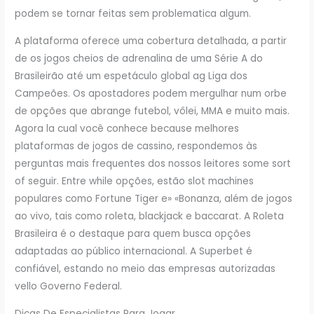
podem se tornar feitas sem problematica algum.
A plataforma oferece uma cobertura detalhada, a partir
de os jogos cheios de adrenalina de uma Série A do
Brasileirão até um espetáculo global ag Liga dos
Campeões. Os apostadores podem mergulhar num orbe
de opções que abrange futebol, vôlei, MMA e muito mais.
Agora la cual você conhece because melhores
plataformas de jogos de cassino, respondemos às
perguntas mais frequentes dos nossos leitores some sort
of seguir. Entre while opções, estão slot machines
populares como Fortune Tiger e» «Bonanza, além de jogos
ao vivo, tais como roleta, blackjack e baccarat. A Roleta
Brasileira é o destaque para quem busca opções
adaptadas ao público internacional. A Superbet é
confiável, estando no meio das empresas autorizadas
vello Governo Federal.
Dicas De Especialistas Para Jogar