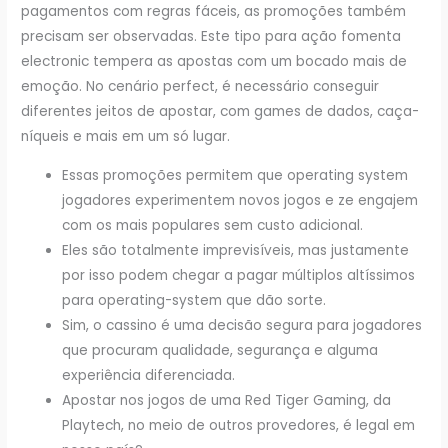
pagamentos com regras fáceis, as promoções também
precisam ser observadas. Este tipo para ação fomenta
electronic tempera as apostas com um bocado mais de
emoção. No cenário perfect, é necessário conseguir
diferentes jeitos de apostar, com games de dados, caça-
níqueis e mais em um só lugar.
Essas promoções permitem que operating system
jogadores experimentem novos jogos e ze engajem
com os mais populares sem custo adicional.
Eles são totalmente imprevisíveis, mas justamente
por isso podem chegar a pagar múltiplos altíssimos
para operating-system que dão sorte.
Sim, o cassino é uma decisão segura para jogadores
que procuram qualidade, segurança e alguma
experiência diferenciada.
Apostar nos jogos de uma Red Tiger Gaming, da
Playtech, no meio de outros provedores, é legal em