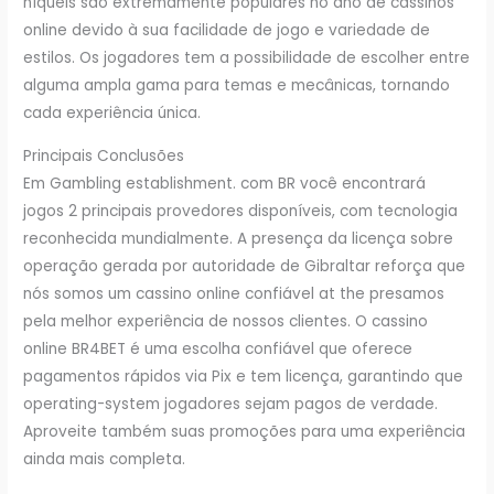
níqueis são extremamente populares no ano de cassinos
online devido à sua facilidade de jogo e variedade de
estilos. Os jogadores tem a possibilidade de escolher entre
alguma ampla gama para temas e mecânicas, tornando
cada experiência única.
Principais Conclusões
Em Gambling establishment. com BR você encontrará
jogos 2 principais provedores disponíveis, com tecnologia
reconhecida mundialmente. A presença da licença sobre
operação gerada por autoridade de Gibraltar reforça que
nós somos um cassino online confiável at the presamos
pela melhor experiência de nossos clientes. O cassino
online BR4BET é uma escolha confiável que oferece
pagamentos rápidos via Pix e tem licença, garantindo que
operating-system jogadores sejam pagos de verdade.
Aproveite também suas promoções para uma experiência
ainda mais completa.