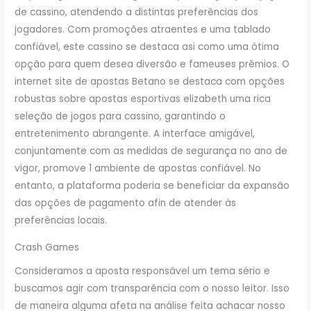
de cassino, atendendo a distintas preferências dos
jogadores. Com promoções atraentes e uma tablado
confiável, este cassino se destaca asi como uma ótima
opção para quem desea diversão e fameuses prêmios. O
internet site de apostas Betano se destaca com opções
robustas sobre apostas esportivas elizabeth uma rica
seleção de jogos para cassino, garantindo o
entretenimento abrangente. A interface amigável,
conjuntamente com as medidas de segurança no ano de
vigor, promove 1 ambiente de apostas confiável. No
entanto, a plataforma poderia se beneficiar da expansão
das opções de pagamento afin de atender às
preferências locais.
Crash Games
Consideramos a aposta responsável um tema sério e
buscamos agir com transparência com o nosso leitor. Isso
de maneira alguma afeta na análise feita achacar nosso