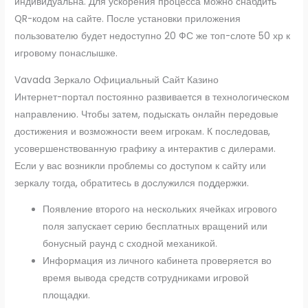
индивидуальна. Для ускорения процесса можно снабдить
QR-кодом на сайте. После установки приложения
пользователю будет недоступно 20 ФС же топ-слоте 50 хр к
игровому понаслышке.
Vavada Зеркало Официальный Сайт Казино
Интернет-портал постоянно развивается в технологическом
направлению. Чтобы затем, подыскать онлайн передовые
достижения и возможности веем игрокам. К последовав,
усовершенствованную графику а интерактив с дилерами.
Если у вас возникли проблемы со доступом к сайту или
зеркалу тогда, обратитесь в дослужился поддержки.
Появление второго на нескольких ячейках игрового
поля запускает серию бесплатных вращений или
бонусный раунд с сходной механикой.
Информация из личного кабинета проверяется во
время вывода средств сотрудниками игровой
площадки.