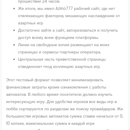
прошествии 24 часов.
Же итоге, мы имел Azino777 рабочий сайт, где нет
отвлекающих факторов, мешающих наслаждению от
азартных игр.
Достаточно зайти а сайт, авторизоваться и получить
доступ всему всем функциям платформы.
Линки на свободные копии размещают на моих
страницах и сервисы-партнеры оператора.
Центральная часть приветственной страницы
отведенное» «под коллекцию азартных игр.
Этот тестовый формат позволяет минимизировать
финансовые затраты кроме ознакомления с работы
автоматов. В любого время посетители должно изучить
интересующую игру. Для удобства игроков все виды игр в
лобби сортируются по разделам же поиску провайдеров. Же
большинстве игровых автоматов сумма ставки начаться от 0,
10 копеек, макисмальная сумма в каждой игре