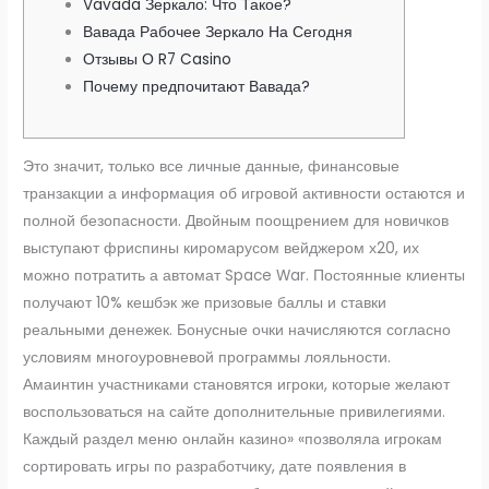
Vavada Зеркало: Что Такое?
Вавада Рабочее Зеркало На Сегодня
Отзывы О R7 Casino
Почему предпочитают Вавада?
Это значит, только все личные данные, финансовые
транзакции а информация об игровой активности остаются и
полной безопасности. Двойным поощрением для новичков
выступают фриспины киромарусом вейджером х20, их
можно потратить а автомат Space War. Постоянные клиенты
получают 10% кешбэк же призовые баллы и ставки
реальными денежек. Бонусные очки начисляются согласно
условиям многоуровневой программы лояльности.
Амаинтин участниками становятся игроки, которые желают
воспользоваться на сайте дополнительные привилегиями.
Каждый раздел меню онлайн казино» «позволяла игрокам
сортировать игры по разработчику, дате появления в