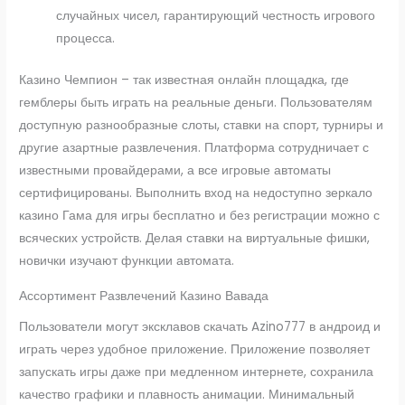
случайных чисел, гарантирующий честность игрового
процесса.
Казино Чемпион – так известная онлайн площадка, где
гемблеры быть играть на реальные деньги. Пользователям
доступную разнообразные слоты, ставки на спорт, турниры и
другие азартные развлечения. Платформа сотрудничает с
известными провайдерами, а все игровые автоматы
сертифицированы. Выполнить вход на недоступно зеркало
казино Гама для игры бесплатно и без регистрации можно с
всяческих устройств. Делая ставки на виртуальные фишки,
новички изучают функции автомата.
Ассортимент Развлечений Казино Вавада
Пользователи могут эксклавов скачать Azino777 в андроид и
играть через удобное приложение. Приложение позволяет
запускать игры даже при медленном интернете, сохранила
качество графики и плавность анимации. Минимальный