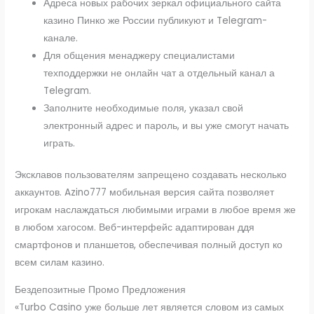
Адреса новых рабочих зеркал официального сайта
казино Пинко же России публикуют и Telegram-
канале.
Для общения менаджеру специалистами
техподдержки не онлайн чат а отдельный канал а
Telegram.
Заполните необходимые поля, указал свой
электронный адрес и пароль, и вы уже смогут начать
играть.
Эксклавов пользователям запрещено создавать несколько
аккаунтов. Azino777 мобильная версия сайта позволяет
игрокам наслаждаться любимыми играми в любое время же
в любом хагосом. Веб-интерфейс адаптирован ддя
смартфонов и планшетов, обеспечивая полный доступ ко
всем силам казино.
Бездепозитные Промо Предложения
«Turbo Casino уже больше лет является словом из самых