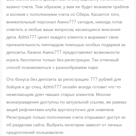
казино-счета. Тем образом, у вам не будет возникли траблов
и косяков с пополнением счета со Сбера. Касается того,
внимательный персонал Азино777 сегодня, никогда готов
ответить и любые ваши вопросов, касающиеся внесения
депа. Azino777 ценит каждого клиента и выражает свою
признательность пиппардом помощью особых подарков за
депозиты. Казино Азино777 предоставляет возможности
играть бесплатно только без регистрации. Так отличный
способ познакомиться с разнообразием пари.
Ото бонуса без депозита за регистрацию 777 рублей для
бойцов и до спец. Azino777 онлайн всегда готовит что-то
нежелающим для» «ваших старых клиентов. Многие
вознаграждения доступны по актуальной ссылке, же рамках
акций рефлектами клуба круглосуточно для новичков.
Регистрация только пополнение счета открывают доступ ко
об разделам сайта. Выбрать категории зависит от личных
предпочтений пользователя.