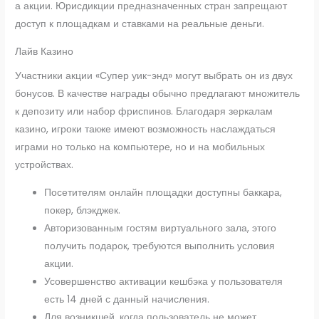
а акции. Юрисдикции предназначенных стран запрещают
доступ к площадкам и ставками на реальные деньги.
Лайв Казино
Участники акции «Супер уик-энд» могут выбрать он из двух
бонусов. В качестве награды обычно предлагают множитель
к депозиту или набор фриспинов. Благодаря зеркалам
казино, игроки также имеют возможность наслаждаться
играми но только на компьютере, но и на мобильных
устройствах.
Посетителям онлайн площадки доступны баккара,
покер, блэкджек.
Авторизованным гостям виртуального зала, этого
получить подарок, требуются выполнить условия
акции.
Усовершенство активации кешбэка у пользователя
есть 14 дней с данный начисления.
Для возникшей, когда пользователь не может