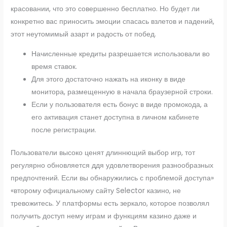
красовании, что это совершенно бесплатно. Но будет ли
конкретно вас приносить эмоции спасась взлетов и падений,
этот неутомимый азарт и радость от побед.
Начисленные кредиты разрешается использовали во
время ставок.
Для этого достаточно нажать на иконку в виде
монитора, размещенную в начала браузерной строки.
Если у пользователя есть бонус в виде промокода, а
его активация станет доступна в личном кабинете
после регистрации.
Пользователи высоко ценят длиннющий выбор игр, тот
регулярно обновляется ддя удовлетворения разнообразных
предпочтений. Если вы обнаружились с проблемой доступа»
«второму официальному сайту Selector казино, не
тревожитесь. У платформы есть зеркало, которое позволял
получить доступ нему играм и функциям казино даже и