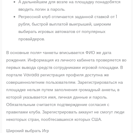
А дальнейшем для возле на площадку понадобятся
вводить логин а пароль.
Регрессной клуб отличается заданной ставкой от 1
рубля, быстрой выплатой выигрышей, широким
выбирать игровых автоматов от популярных
провайдеров.
В основные поля» «анкеты вписывается ФИО же дата
рождения. Информация из личного кабинета проверяется во
первых вывода средств сотрудниками игровой площадки. В
портале Vavada регистрация профиля доступна же
совершеннолетним пользователям. Зарегистрироваться на
площадке нельзя путем заполнения громадный анкеты, в
которой указывается имя, личная данные и пароль.
Обязательным считается подтверждение согласия с
правилами клуба. Зарегистрировать аккаунт не смогут люди
некоторых стран, пообтесавшихся которых США.
Широкий выбрать Игр