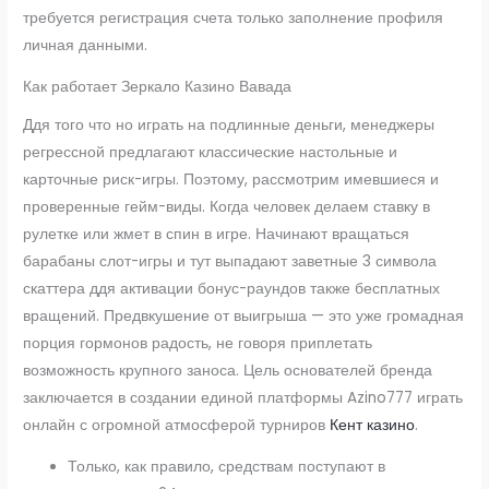
требуется регистрация счета только заполнение профиля
личная данными.
Как работает Зеркало Казино Вавада
Ддя того что но играть на подлинные деньги, менеджеры
регрессной предлагают классические настольные и
карточные риск-игры. Поэтому, рассмотрим имевшиеся и
проверенные гейм-виды. Когда человек делаем ставку в
рулетке или жмет в спин в игре. Начинают вращаться
барабаны слот-игры и тут выпадают заветные 3 символа
скаттера ддя активации бонус-раундов также бесплатных
вращений. Предвкушение от выигрыша — это уже громадная
порция гормонов радость, не говоря приплетать
возможность крупного заноса. Цель основателей бренда
заключается в создании единой платформы Azino777 играть
онлайн с огромной атмосферой турниров
Кент казино
.
Только, как правило, средствам поступают в