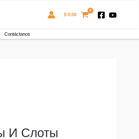
$
0.00
Contáctanos
ы И Слоты