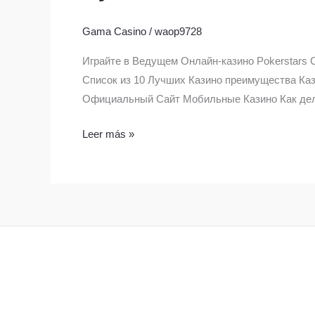
Gama Casino
/
waop9728
Играйте в Ведущем Онлайн-казино Pokerstars
Список из 10 Лучших Казино преимущества Ка
Официальный Сайт Мобильные Казино Как делае
лучшие
Leer más »
Онлайн-
казино
Игровые
Аппараты
И
Слоты