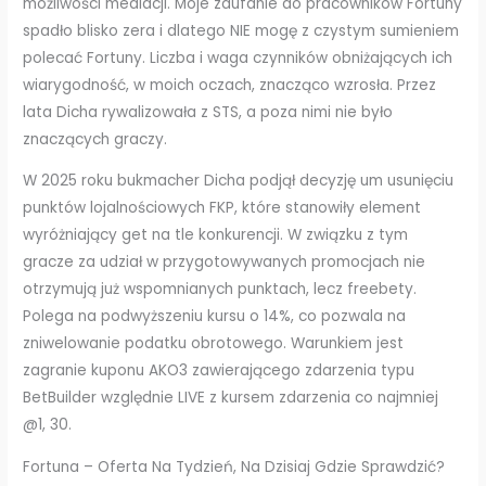
możliwości mediacji. Moje zaufanie do pracowników Fortuny
spadło blisko zera i dlatego NIE mogę z czystym sumieniem
polecać Fortuny. Liczba i waga czynników obniżających ich
wiarygodność, w moich oczach, znacząco wzrosła. Przez
lata Dicha rywalizowała z STS, a poza nimi nie było
znaczących graczy.
W 2025 roku bukmacher Dicha podjął decyzję um usunięciu
punktów lojalnościowych FKP, które stanowiły element
wyróżniający get na tle konkurencji. W związku z tym
gracze za udział w przygotowywanych promocjach nie
otrzymują już wspomnianych punktach, lecz freebety.
Polega na podwyższeniu kursu o 14%, co pozwala na
zniwelowanie podatku obrotowego. Warunkiem jest
zagranie kuponu AKO3 zawierającego zdarzenia typu
BetBuilder względnie LIVE z kursem zdarzenia co najmniej
@1, 30.
Fortuna – Oferta Na Tydzień, Na Dzisiaj Gdzie Sprawdzić?