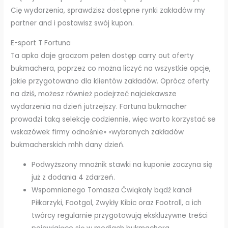
Cię wydarzenia, sprawdzisz dostępne rynki zakładów my
partner and i postawisz swój kupon.
E-sport T Fortuna
Ta apka daje graczom pełen dostęp carry out oferty
bukmachera, poprzez co można liczyć na wszystkie opcje,
jakie przygotowano dla klientów zakładów. Oprócz oferty
na dziś, możesz również podejrzeć najciekawsze
wydarzenia na dzień jutrzejszy. Fortuna bukmacher
prowadzi taką selekcję codziennie, więc warto korzystać se
wskazówek firmy odnośnie» «wybranych zakładów
bukmacherskich mhh dany dzień.
Podwyższony mnożnik stawki na kuponie zaczyna się
już z dodania 4 zdarzeń.
Wspomnianego Tomasza Ćwiąkały bądź kanał
Piłkarzyki, Footgol, Zwykły Kibic oraz Footroll, a ich
twórcy regularnie przygotowują ekskluzywne treści