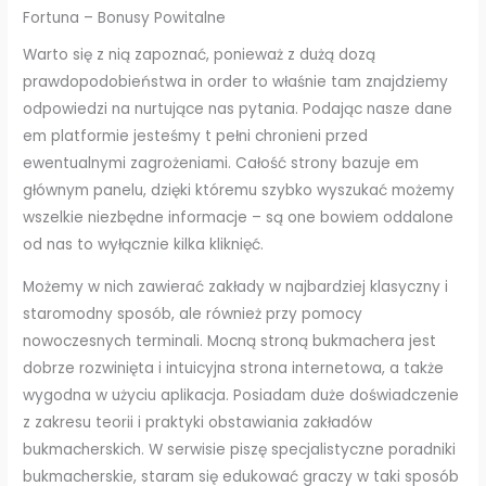
Fortuna – Bonusy Powitalne
Warto się z nią zapoznać, ponieważ z dużą dozą
prawdopodobieństwa in order to właśnie tam znajdziemy
odpowiedzi na nurtujące nas pytania. Podając nasze dane
em platformie jesteśmy t pełni chronieni przed
ewentualnymi zagrożeniami. Całość strony bazuje em
głównym panelu, dzięki któremu szybko wyszukać możemy
wszelkie niezbędne informacje – są one bowiem oddalone
od nas to wyłącznie kilka kliknięć.
Możemy w nich zawierać zakłady w najbardziej klasyczny i
staromodny sposób, ale również przy pomocy
nowoczesnych terminali. Mocną stroną bukmachera jest
dobrze rozwinięta i intuicyjna strona internetowa, a także
wygodna w użyciu aplikacja. Posiadam duże doświadczenie
z zakresu teorii i praktyki obstawiania zakładów
bukmacherskich. W serwisie piszę specjalistyczne poradniki
bukmacherskie, staram się edukować graczy w taki sposób