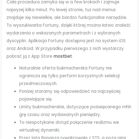
Cała procedura zamyka się w a few krokach i zajmuje
najwyżej kilka minut. Po lewej stronie, tuż nad menus
znajduje się niewielkie, ale bardzo funkcjonalne narzędzie.
To wyszukiwarka Fortuny, dzięki której można łatwo znaleźć
wydarzenia o wskazanych parametrach i z wybranych
dyscyplin. Aplikacja Fortuny dostępna jest na system iOS
oraz Android. W przypadku pierwszego z nich wystarczy
pobrać ją z App Store
mostbet
.
Naturalnie oferta bukmacherska Fortuny nie
ogranicza się tylko perform korzystnych selekcji
przedmeczowych.
Poniżej staramy się odpowiedzieć na najczęściej
pojawiające się.
Limity bukmacherskie, dotyczące poświęcanego mhh
grę czasu oraz wydawanych pieniędzy.
To niespotykane dotąd połączenie realizmu we
wirtualnej dynamiki.
Przez lata Bonanza rywalizowała z STS, a poza nimi