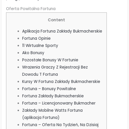
Oferta Powitalna Fortuna
Content
s
Aplikacja Fortuna Zakłady Bukmacherskie
Fortuna Opinie
11 Wirtualne Sporty
Ako Bonusy
Pozostałe Bonusy W Fortunie
Wrażenia Graczy Z Rejestracji Bez
c
Dowodu T Fortuna
Kursy W Fortuna Zakłady Bukmacherskie
Fortuna – Bonusy Powitalne
Fortuna Zakłady Bukmacherskie
Fortuna – Licencjonowany Bukmacher
Zakłady Mobilne Watts Fortuna
a
(aplikacja Fortuna)
Fortuna – Oferta Na Tydzień, Na Dzisiaj