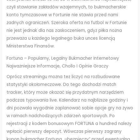
czyli stawianie zakładów wzajemnych, to bukmacherskie
konto tymczasowe w Fortunie nie stawia przed nami
żadnych ograniczeń. Szeroka oferta na futbol w Fortunie
nie jest jednak dla nas zaskoczeniem, gdyż piłka nożna
przeważa u każdego legalnego buka unces licencją
Ministerstwa Finansów.
Fortuna – Popularny, Legalny Bukmacher Internetowy
Najważniejsze Informacje, Chollo I Opinie Graczy
Oprócz streamingu można też liczyć na rozbudowane
statystyki okołomeczowe. Do tego dochodzi match
tracker, który może okazać się przydatnym narzędziem
podczas typowania live. Kalendarz na najbliższe godziny i
dni pozwala wygodnie zaplanować sobie opcje gry na żywo
w ramach nadchodzących zdarzeń sportowych. Po
rejestracji z kodem bonusowym FORTUNA a hundred należy
wpłacić pierwszy depozyt. Wówczas pierwszy zagrany
kupon bukmacher Fortuna „ubezpieczy” przed ewentualną