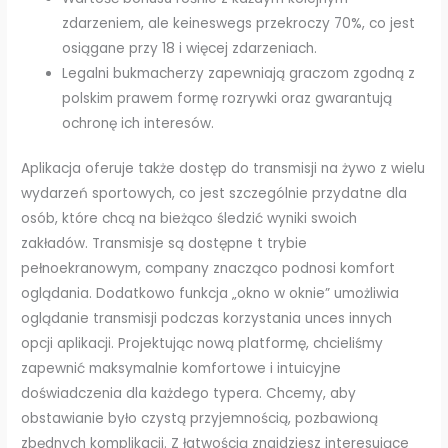
zdarzeniem, ale keineswegs przekroczy 70%, co jest
osiągane przy 18 i więcej zdarzeniach.
Legalni bukmacherzy zapewniają graczom zgodną z
polskim prawem formę rozrywki oraz gwarantują
ochronę ich interesów.
Aplikacja oferuje także dostęp do transmisji na żywo z wielu
wydarzeń sportowych, co jest szczególnie przydatne dla
osób, które chcą na bieżąco śledzić wyniki swoich
zakładów. Transmisje są dostępne t trybie
pełnoekranowym, company znacząco podnosi komfort
oglądania. Dodatkowo funkcja „okno w oknie” umożliwia
oglądanie transmisji podczas korzystania unces innych
opcji aplikacji. Projektując nową platformę, chcieliśmy
zapewnić maksymalnie komfortowe i intuicyjne
doświadczenia dla każdego typera. Chcemy, aby
obstawianie było czystą przyjemnością, pozbawioną
zbędnych komplikacji. Z łatwością znajdziesz interesujące