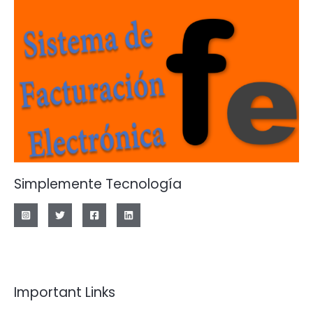
Simplemente Tecnología
Important Links