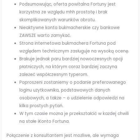
Podsumowując, oferta powitalna Fortuny jest
korzystna ze względu mhh prostotę i brak
skomplikowanych warunków obrotu.
Nieaktywne konta bukmacherskie czy bankowe
ZAWSZE warto zamykać.
Strona internetowa bukmachera Fortuna pod
względem technicznym zasługuje na wysoką ocenę.
Brakuje jednak paru bardziej nowoczesnych opcji
płatniczych, na którym coraz bardziej zaczyna
zależeć współczesnym typerom.
Poproszeni zostaniemy o podanie preferowanego
loginu użytkownika, podstawowych danych
osobowych, a także – o udzielenie odpowiedzi na
kilka prostych pytań.
W tym czasie można je przekształcić w każdej chwili
na stałe iKonto Fortuna.
Połączenie z konsultantem jest możliwe, ale wymaga