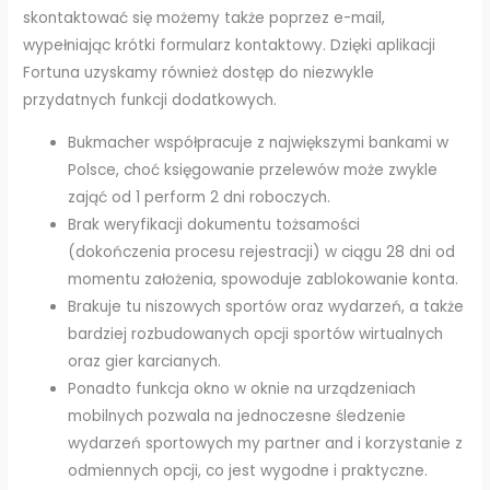
skontaktować się możemy także poprzez e-mail,
wypełniając krótki formularz kontaktowy. Dzięki aplikacji
Fortuna uzyskamy również dostęp do niezwykle
przydatnych funkcji dodatkowych.
Bukmacher współpracuje z największymi bankami w
Polsce, choć księgowanie przelewów może zwykle
zająć od 1 perform 2 dni roboczych.
Brak weryfikacji dokumentu tożsamości
(dokończenia procesu rejestracji) w ciągu 28 dni od
momentu założenia, spowoduje zablokowanie konta.
Brakuje tu niszowych sportów oraz wydarzeń, a także
bardziej rozbudowanych opcji sportów wirtualnych
oraz gier karcianych.
Ponadto funkcja okno w oknie na urządzeniach
mobilnych pozwala na jednoczesne śledzenie
wydarzeń sportowych my partner and i korzystanie z
odmiennych opcji, co jest wygodne i praktyczne.