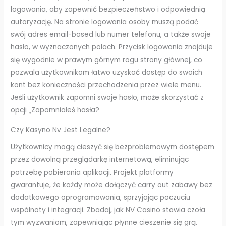
logowania, aby zapewnić bezpieczeństwo i odpowiednią
autoryzację. Na stronie logowania osoby muszą podać
swój adres email-based lub numer telefonu, a także swoje
hasło, w wyznaczonych polach. Przycisk logowania znajduje
się wygodnie w prawym górnym rogu strony głównej, co
pozwala użytkownikom łatwo uzyskać dostęp do swoich
kont bez konieczności przechodzenia przez wiele menu.
Jeśli użytkownik zapomni swoje hasło, może skorzystać z
opcji „Zapomniałeś hasła?
Czy Kasyno Nv Jest Legalne?
Użytkownicy mogą cieszyć się bezproblemowym dostępem
przez dowolną przeglądarkę internetową, eliminując
potrzebę pobierania aplikacji. Projekt platformy
gwarantuje, że każdy może dołączyć carry out zabawy bez
dodatkowego oprogramowania, sprzyjając poczuciu
wspólnoty i integracji. Zbadaj, jak NV Casino stawia czoła
tym wyzwaniom, zapewniając płynne cieszenie się grą.