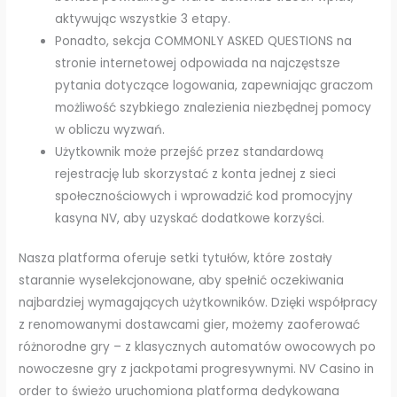
aktywując wszystkie 3 etapy.
Ponadto, sekcja COMMONLY ASKED QUESTIONS na
stronie internetowej odpowiada na najczęstsze
pytania dotyczące logowania, zapewniając graczom
możliwość szybkiego znalezienia niezbędnej pomocy
w obliczu wyzwań.
Użytkownik może przejść przez standardową
rejestrację lub skorzystać z konta jednej z sieci
społecznościowych i wprowadzić kod promocyjny
kasyna NV, aby uzyskać dodatkowe korzyści.
Nasza platforma oferuje setki tytułów, które zostały
starannie wyselekcjonowane, aby spełnić oczekiwania
najbardziej wymagających użytkowników. Dzięki współpracy
z renomowanymi dostawcami gier, możemy zaoferować
różnorodne gry – z klasycznych automatów owocowych po
nowoczesne gry z jackpotami progresywnymi. NV Casino in
order to świeżo uruchomiona platforma dedykowana