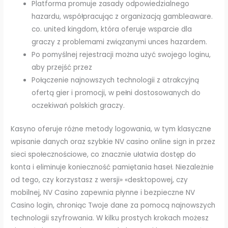
Platforma promuje zasady odpowiedzialnego
hazardu, współpracując z organizacją gambleaware.
co. united kingdom, która oferuje wsparcie dla
graczy z problemami związanymi unces hazardem.
Po pomyślnej rejestracji można użyć swojego loginu,
aby przejść przez
Połączenie najnowszych technologii z atrakcyjną
ofertą gier i promocji, w pełni dostosowanych do
oczekiwań polskich graczy.
Kasyno oferuje różne metody logowania, w tym klasyczne
wpisanie danych oraz szybkie NV casino online sign in przez
sieci społecznościowe, co znacznie ułatwia dostęp do
konta i eliminuje konieczność pamiętania haseł. Niezależnie
od tego, czy korzystasz z wersji» «desktopowej, czy
mobilnej, NV Casino zapewnia płynne i bezpieczne NV
Casino login, chroniąc Twoje dane za pomocą najnowszych
technologii szyfrowania. W kilku prostych krokach możesz