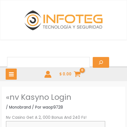
Ir
al
contenido
B
$
0.00
MAIN
MENU
«nv Kasyno Login
/
Monobrand
/ Por
waop9728
u
Nv Casino Get A 2, 000 Bonus And 240 Fs!