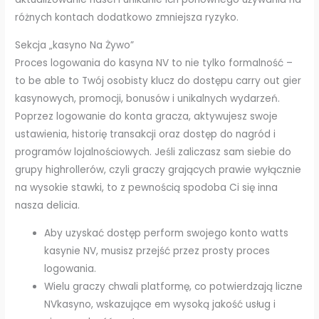
różnych kontach dodatkowo zmniejsza ryzyko.
Sekcja „kasyno Na Żywo”
Proces logowania do kasyna NV to nie tylko formalność –
to be able to Twój osobisty klucz do dostępu carry out gier
kasynowych, promocji, bonusów i unikalnych wydarzeń.
Poprzez logowanie do konta gracza, aktywujesz swoje
ustawienia, historię transakcji oraz dostęp do nagród i
programów lojalnościowych. Jeśli zaliczasz sam siebie do
grupy highrollerów, czyli graczy grających prawie wyłącznie
na wysokie stawki, to z pewnością spodoba Ci się inna
nasza delicia.
Aby uzyskać dostęp perform swojego konto watts
kasynie NV, musisz przejść przez prosty proces
logowania.
Wielu graczy chwali platformę, co potwierdzają liczne
NVkasyno, wskazujące em wysoką jakość usług i