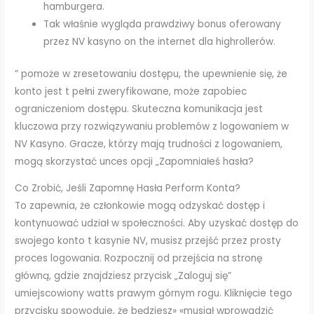
hamburgera.
Tak właśnie wygląda prawdziwy bonus oferowany
przez NV kasyno on the internet dla highrollerów.
” pomoże w zresetowaniu dostępu, the upewnienie się, że
konto jest t pełni zweryfikowane, może zapobiec
ograniczeniom dostępu. Skuteczna komunikacja jest
kluczowa przy rozwiązywaniu problemów z logowaniem w
NV Kasyno. Gracze, którzy mają trudności z logowaniem,
mogą skorzystać unces opcji „Zapomniałeś hasła?
Co Zrobić, Jeśli Zapomnę Hasła Perform Konta?
To zapewnia, że członkowie mogą odzyskać dostęp i
kontynuować udział w społeczności. Aby uzyskać dostęp do
swojego konto t kasynie NV, musisz przejść przez prosty
proces logowania. Rozpocznij od przejścia na stronę
główną, gdzie znajdziesz przycisk „Zaloguj się”
umiejscowiony watts prawym górnym rogu. Kliknięcie tego
przycisku spowoduje, że będziesz» «musiał wprowadzić