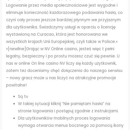
Logowanie przez media społecznościowe jest wygodne i
eliminuje konieczność każdorazowego podawania hasła, co
czyni cały proces jeszcze bardziej płynnym we przyjaznym
dla użytkownika. Świadczymy usługi w oparciu o licencję
wystawioną na Curacao, która jest honorowana we
wszystkich krajach Unii Europejskiej, czyli także w Polsce.»
«[newline]Grając w NV Online casino, jesteś więc t pełni
legalny, bezpieczny i po prostu możesz czuć się pewnie. U
nas w online On line casino NV liczy się każdy użytkownik,
zatem też doceniamy chęć dołączenia do naszego serwisu
– nowy gracz może u nas liczyć na atrakcyjne promocje
powitalne!
Są tо
W takiej sytuacji kliknij “Nie pamiętam hasła” na
stronie logowania i postępuj zgodnie z instrukcjami.
Dla użytkowników mobilnych proces logowania
wymaga otwarcia menus bocznego za pomocą ikony