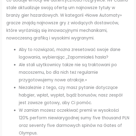
co dodaje emocji we autentyczności rozgrywce. NV Casino
stale aktualizuje swoją ofertę um najnowsze tytuły w
branży gier hazardowych. W kategorii «Nowe Automaty»
gracze znajdą najnowsze gry z wiodących dostawców,
które wyróżniają się innowacyjnymi mechanikami,
nowoczesną grafiką i wysokimi wygranymi.
Aby to rozwiązać, można zresetować swoje dane
logowania, wybierając „Zapomniałeś hasła?
Ale stali użytkownicy także nie są traktowani po
macoszemu, bo dla nich też regularnie
przygotowujemy nowe atrakcje.»
Niezależnie z tego, czy masz pytanie dotyczące
habgier, wpłat, wypłat, bądź bonusów, nasz zespół
jest zawsze gotowy, aby Ci pomóc.
W zamian możesz oczekiwać premii w wysokości
120% perform niewiarygodnej sumy five thousand PLN
oraz seventy five darmowych spinów na Gates of
Olympus.