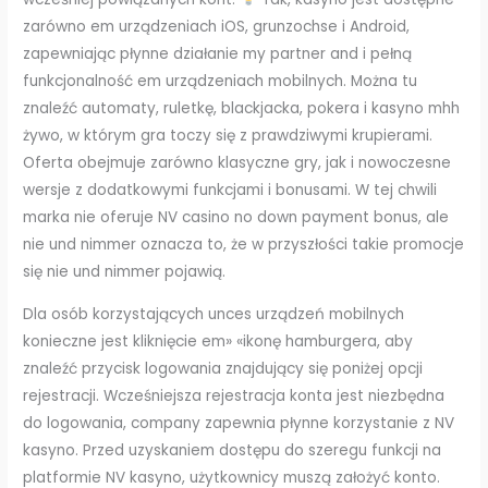
zarówno em urządzeniach iOS, grunzochse i Android,
zapewniając płynne działanie my partner and i pełną
funkcjonalność em urządzeniach mobilnych. Można tu
znaleźć automaty, ruletkę, blackjacka, pokera i kasyno mhh
żywo, w którym gra toczy się z prawdziwymi krupierami.
Oferta obejmuje zarówno klasyczne gry, jak i nowoczesne
wersje z dodatkowymi funkcjami i bonusami. W tej chwili
marka nie oferuje NV casino no down payment bonus, ale
nie und nimmer oznacza to, że w przyszłości takie promocje
się nie und nimmer pojawią.
Dla osób korzystających unces urządzeń mobilnych
konieczne jest kliknięcie em» «ikonę hamburgera, aby
znaleźć przycisk logowania znajdujący się poniżej opcji
rejestracji. Wcześniejsza rejestracja konta jest niezbędna
do logowania, company zapewnia płynne korzystanie z NV
kasyno. Przed uzyskaniem dostępu do szeregu funkcji na
platformie NV kasyno, użytkownicy muszą założyć konto.