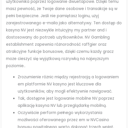
użytkownika poprzez logowanie dwuetapowe. Dzięki temu
masz pewność, że Twoje dane osobowe i transakcje są w
pełni bezpieczne. Jeśli nie pamiętasz loginu, użyj
zarejestrowanego e-maila jako alternatywy. Ten dostęp do
kasyna NV jest niezwykle intuicyjny my partner and i
dostosowany do potrzeb użytkowników. NV Gambling
establishment zapewnia różnorodność raffgier oraz
atrakcyjne funkcje bonusowe, dzięki czemu każdy gracz
może cieszyć się wyjątkową rozrywką na najwyższym
poziomie..
Zrozumienie różnic między rejestracją a logowaniem
em platformie NV kasyno jest kluczowe dla
użytkowników, aby mogli efektywnie nawigować.
Tak, dostępne jest logowanie mobilne NV poprzez
aplikację kasyna NV lub przeglądarkę mobilną.
Oczywiście perform pełnego wykorzystania
możliwości oferowanego przez em w NVCasino
bonusu powitalnego warto dokonać trzech wpłat,