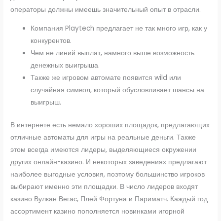
операторы должны имеешь значительный опыт в отрасли.
Компания Playtech предлагает не так много игр, как у
конкурентов.
Чем не линий выплат, намного выше возможность
денежных выигрыша.
Также же игровом автомате появится wild или
случайная символ, который обусловливает шансы на
выигрыш.
В интернете есть немало хороших площадок, предлагающих
отличные автоматы для игры на реальные деньги. Также
этом всегда имеются лидеры, выделяющиеся окружении
других онлайн-казино. И некоторых заведениях предлагают
наиболее выгодные условия, поэтому большинство игроков
выбирают именно эти площадки. В число лидеров входят
казино Вулкан Вегас, Плей Фортуна и Париматч. Каждый год
ассортимент казино пополняется новинками игорной