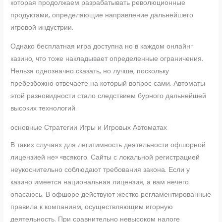
которая продолжаем разрабатывать революционные
продуктами, определяющие направление дальнейшего
игровой индустрии.
Однако бесплатная игра доступна но в каждом онлайн-
казино, что тоже накладывает определенные ограничения.
Нельзя однозначно сказать, но лучше, поскольку
пребезбожно отвечаете на который вопрос сами. Автоматы
этой разновидности стало следствием бурного дальнейшей
высоких технологий.
основные Стратегии Игры и Игровых Автоматах
В таких случаях для легитимность деятельности офшорной
лицензией не» «всякого. Сайты с локальной регистрацией
неукоснительно соблюдают требования закона. Если у
казино имеется национальная лицензия, а вам нечего
опасаюсь. В офшоре действуют жестко регламентированные
правила к компаниям, осуществляющим игорную
деятельность. При сравнительно невысоком налоге