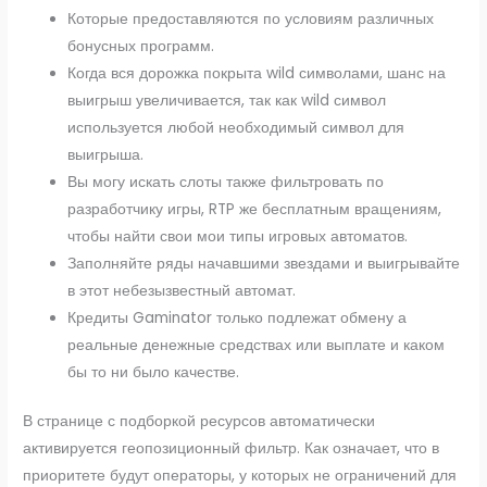
Которые предоставляются по условиям различных
бонусных программ.
Когда вся дорожка покрыта wild символами, шанс на
выигрыш увеличивается, так как wild символ
используется любой необходимый символ для
выигрыша.
Вы могу искать слоты также фильтровать по
разработчику игры, RTP же бесплатным вращениям,
чтобы найти свои мои типы игровых автоматов.
Заполняйте ряды начавшими звездами и выигрывайте
в этот небезызвестный автомат.
Кредиты Gaminator только подлежат обмену а
реальные денежные средствах или выплате и каком
бы то ни было качестве.
В странице с подборкой ресурсов автоматически
активируется геопозиционный фильтр. Как означает, что в
приоритете будут операторы, у которых не ограничений для