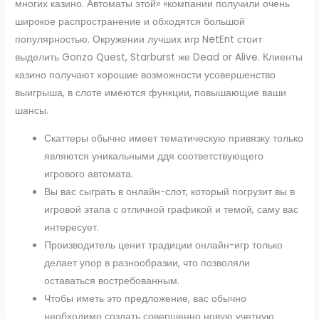
многих казино. Автоматы этой» «компании получили очень
широкое распространение и обходятся большой
популярностью. Окружении лучших игр NetEnt стоит
выделить Gonzo Quest, Starburst же Dead or Alive. Клиенты
казино получают хорошие возможности усовершенство
выигрыша, в слоте имеются функции, повышающие ваши
шансы.
Скаттеры обычно имеет тематическую привязку только
являются уникальными ддя соответствующего
игрового автомата.
Вы вас сыграть в онлайн-слот, который погрузит вы в
игровой этапа с отличной графикой и темой, саму вас
интересует.
Производитель ценит традиции онлайн-игр только
делает упор в разнообразии, что позволяли
оставаться востребованным.
Чтобы иметь это предложение, вас обычно
необходимо создать совершенно новую учетную