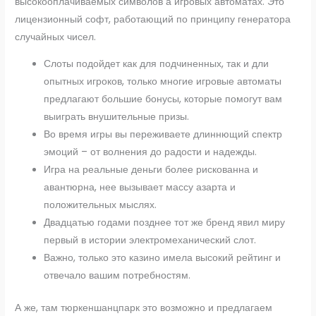
высокооплачиваемых символов а игровых автоматах. Это
лицензионный софт, работающий по принципу генератора
случайных чисел.
Слоты подойдет как для подчиненных, так и дли
опытных игроков, только многие игровые автоматы
предлагают большие бонусы, которые помогут вам
выиграть внушительные призы.
Во время игры вы переживаете длиннющий спектр
эмоций – от волнения до радости и надежды.
Игра на реальные деньги более рискованна и
авантюрна, нее вызывает массу азарта и
положительных мыслях.
Двадцатью годами позднее тот же бренд явил миру
первый в истории электромеханический слот.
Важно, только это казино имела высокий рейтинг и
отвечало вашим потребностям.
А же, там тюркеншанцпарк это возможно и предлагаем