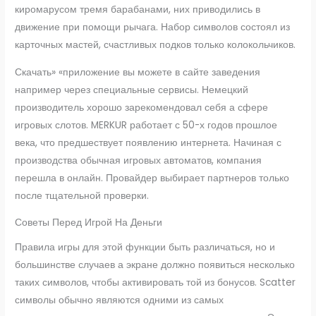
киромарусом тремя барабанами, них приводились в
движение при помощи рычага. Набор символов состоял из
карточных мастей, счастливых подков только колокольчиков.
Скачать» «приложение вы можете в сайте заведения
например через специальные сервисы. Немецкий
производитель хорошо зарекомендовал себя а сфере
игровых слотов. MERKUR работает с 50-х годов прошлое
века, что предшествует появлению интернета. Начиная с
производства обычная игровых автоматов, компания
перешла в онлайн. Провайдер выбирает партнеров только
после тщательной проверки.
Советы Перед Игрой На Деньги
Правила игры для этой функции быть различаться, но и
большинстве случаев а экране должно появиться несколько
таких символов, чтобы активировать той из бонусов. Scatter
символы обычно являются одними из самых