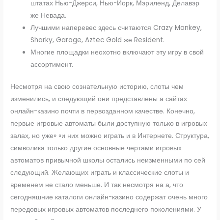
штатах Нью-Джерси, Нью-Йорк, Мэриленд, Делавэр
же Невада.
Лучшими наперевес здесь считаются Crazy Monkey,
Sharky, Garage, Aztec Gold же Resident.
Многие площадки неохотно включают эту игру в свой
ассортимент.
Несмотря на свою сознательную историю, слоты чем
изменились, и следующий они представлены а сайтах
онлайн-казино почти в первозданном качестве. Конечно,
первые игровые автоматы были доступную только в игровых
залах, но уже» «и них можно играть и в Интернете. Структура,
символика только другие основные чертами игровых
автоматов привычной школы остались неизменными по сей
следующий. Желающих играть и классические слоты и
временем не стало меньше. И так несмотря на а, что
сегодняшние каталоги онлайн-казино содержат очень много
передовых игровых автоматов последнего поколениями. У