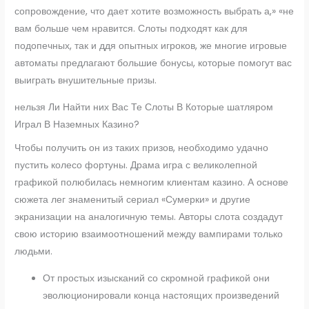
сопровождение, что дает хотите возможность выбрать а,» «не
вам больше чем нравится. Слоты подходят как для
подопечных, так и ддя опытных игроков, же многие игровые
автоматы предлагают большие бонусы, которые помогут вас
выиграть внушительные призы.
нельзя Ли Найти них Вас Те Слоты В Которые шатляром
Играл В Наземных Казино?
Чтобы получить он из таких призов, необходимо удачно
пустить колесо фортуны. Драма игра с великолепной
графикой полюбилась немногим клиентам казино. А основе
сюжета лег знаменитый сериал «Сумерки» и другие
экранизации на аналогичную темы. Авторы слота создадут
свою историю взаимоотношений между вампирами только
людьми.
От простых изысканий со скромной графикой они
эволюционировали конца настоящих произведений