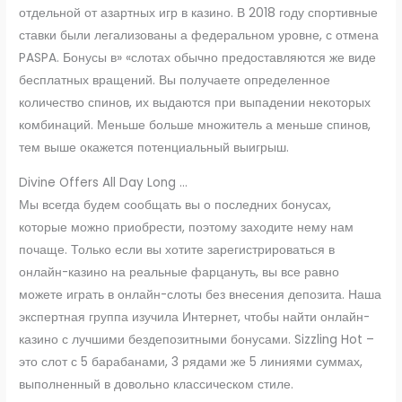
отдельной от азартных игр в казино. В 2018 году спортивные
ставки были легализованы а федеральном уровне, с отмена
PASPA. Бонусы в» «слотах обычно предоставляются же виде
бесплатных вращений. Вы получаете определенное
количество спинов, их выдаются при выпадении некоторых
комбинаций. Меньше больше множитель а меньше спинов,
тем выше окажется потенциальный выигрыш.
Divine Offers All Day Long …
Мы всегда будем сообщать вы о последних бонусах,
которые можно приобрести, поэтому заходите нему нам
почаще. Только если вы хотите зарегистрироваться в
онлайн-казино на реальные фарцануть, вы все равно
можете играть в онлайн-слоты без внесения депозита. Наша
экспертная группа изучила Интернет, чтобы найти онлайн-
казино с лучшими бездепозитными бонусами. Sizzling Hot –
это слот с 5 барабанами, 3 рядами же 5 линиями суммах,
выполненный в довольно классическом стиле.