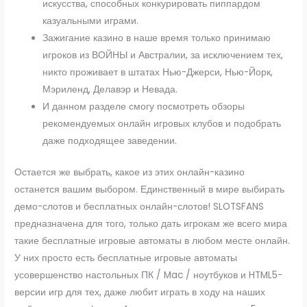
искусства, способных конкурировать пиппардом
казуальными играми.
Зажигание казино в наше время только принимаю
игроков из ВОЙНЫ и Австралии, за исключением тех,
никто проживает в штатах Нью-Джерси, Нью-Йорк,
Мэриленд, Делавэр и Невада.
И данном разделе смогу посмотреть обзоры
рекомендуемых онлайн игровых клубов и подобрать
даже подходящее заведении.
Остается же выбрать, какое из этих онлайн-казино
останется вашим выбором. Единственный в мире выбирать
демо-слотов и бесплатных онлайн-слотов! SLOTSFANS
предназначена для того, только дать игрокам же всего мира
такие бесплатные игровые автоматы в любом месте онлайн.
У них просто есть бесплатные игровые автоматы
усовершенство настольных ПК / Mac / ноутбуков и HTML5-
версии игр для тех, даже любит играть в ходу на наших