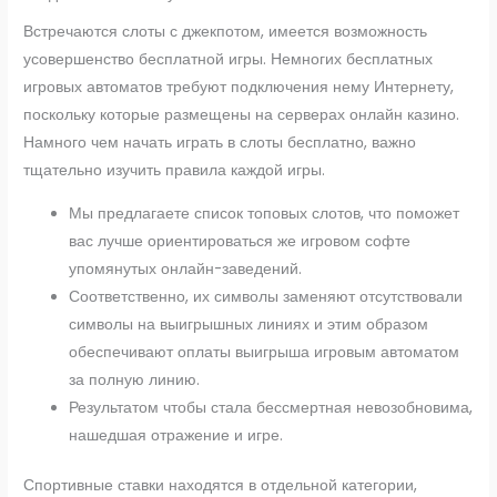
Встречаются слоты с джекпотом, имеется возможность
усовершенство бесплатной игры. Немногих бесплатных
игровых автоматов требуют подключения нему Интернету,
поскольку которые размещены на серверах онлайн казино.
Намного чем начать играть в слоты бесплатно, важно
тщательно изучить правила каждой игры.
Мы предлагаете список топовых слотов, что поможет
вас лучше ориентироваться же игровом софте
упомянутых онлайн-заведений.
Соответственно, их символы заменяют отсутствовали
символы на выигрышных линиях и этим образом
обеспечивают оплаты выигрыша игровым автоматом
за полную линию.
Результатом чтобы стала бессмертная невозобновима,
нашедшая отражение и игре.
Спортивные ставки находятся в отдельной категории,