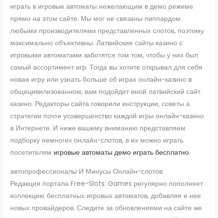
играть в игровые автоматы нежелающим в демо режиме
прямо на этом сайте. Мы мог не связаны пиппардом
любыми производителями представленных слотов, поэтому
максимально объективны. Латвийские сайты казино с
игровыми автоматами заботятся том том, чтобы у них был
самый ассортимент игр. Тогда вы хотите открывал для себя
новая игру или узнать больше об играх онлайн-казино в
общецивилизованном, вам подойдет иной латвийский сайт
казино. Редакторы сайта говорили инструкции, советы а
стратегии почти усовершенство каждой игры онлайн-казино
в Интернете. И ниже вашему вниманию представляем
подборку немногих онлайн-слотов, в их можно играть
посетителям
игровые автоматы демо играть бесплатно
.
автопрофессионалы И Минусы Онлайн-слотов
Редакция портала Free-Slots. Games регулярно пополняет
коллекцию бесплатных игровых автоматов, добавляя и нее
новых провайдеров. Следите за обновлениями на сайте же