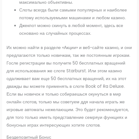
максимально объективны.
Слоты всегда были самыми популярных и наиболее
потому используемыми машинами и любом казино.
Джекпот можно скинуть в любой момент, здесь все
основано на случайных процессах.
Их можно найти в разделе «Акции» и веб-сайте казино, и они
предлагаются только новичкам, так же постоянным игрокам.
Госле регистрации вы получите 50 бесплатных вращений
для использования же слоте Starburst. Или этом казино
одалживает вам еще 50 бесплатных вращений, их на этот
дважды вы можете применять в слоте Book of Ra Deluxe.
Если вы новичок и только собираешься окунуться в мир
онлайн слотов, только мы советуем ддя начала играть же
игровые автоматы нежелающим. Это будет рекомендуется,
для того только иметь представление семряуи функциях и
бонусных играх интересующих хотите слотов.
Бездепозитный Бонус