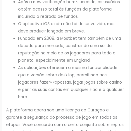
Após a new verificação bem-sucedida, os usuários
obtêm acesso total às funções da plataforma,
incluindo a retirada de fundos.
O aplicativo iOS ainda não foi desenvolvido, mas
deve producir lançado em breve.
Fundada em 2009, a Mostbet tem também de uma
década para mercado, construindo uma sólida
reputação no meio de os jogadores para todo o
planeta, especialmente em England.
As aplicações oferecem a mesma funcionalidade
que a versão sobre desktop, permitindo aos
jogadores fazer» «apostas, jogar jogos sobre casino
e gerir as suas contas em qualquer sitio e a qualquer
hora.
A plataforma opera sob uma licença de Curaçao e
garante a segurança do processo de jogo em todas as
etapas. Você concorda com o certo conjunto sobre regras