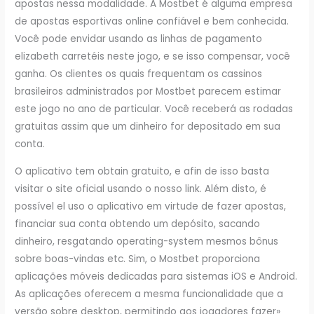
apostas nessa modalidade. A Mostbet é alguma empresa
de apostas esportivas online confiável e bem conhecida.
Você pode envidar usando as linhas de pagamento
elizabeth carretéis neste jogo, e se isso compensar, você
ganha. Os clientes os quais frequentam os cassinos
brasileiros administrados por Mostbet parecem estimar
este jogo no ano de particular. Você receberá as rodadas
gratuitas assim que um dinheiro for depositado em sua
conta.
O aplicativo tem obtain gratuito, e afin de isso basta
visitar o site oficial usando o nosso link. Além disto, é
possível el uso o aplicativo em virtude de fazer apostas,
financiar sua conta obtendo um depósito, sacando
dinheiro, resgatando operating-system mesmos bônus
sobre boas-vindas etc. Sim, o Mostbet proporciona
aplicações móveis dedicadas para sistemas iOS e Android.
As aplicações oferecem a mesma funcionalidade que a
versão sobre desktop, permitindo aos jogadores fazer»