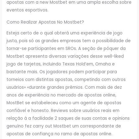
apostas com a new Mostbet em uma ampla escolha sobre
eventos esportivos.
Como Realizar Apostas No Mostbet?
Esteja certo de o qual obterá uma experiência de jogo
justa, pois só as grandes empresas tem a possibilidade de
tornar-se participantes em SROs. A seção de pôquer da
Mostbet apresenta diversas variações desse well-liked
jogo de tarjetas, incluindo Texas Hold’em, Omaha e
bastante mais. Os jogadores podem participar para
torneios com distintas apostas, competindo com outros
usuários» «durante grandes prêmios. Com mais de dez
anos de experiência no mercado de apostas online,
MostBet se estabeleceu como um agente de apostas
confiável e honesto. Reviews sobre usuários reais em
relação à a facilidade 2 saques de suas contas e opinions
genuíno fez carry out Mostbet um correspondante de
apostas de confiança no ramo de apostas online.