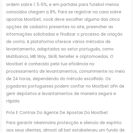
ordem sobre 1. 5-5%, e em partidas para futebol menos
conocidos chegam a 8%. Para se registrar na casa sobre
apostas Mostbet, você deve escolher alguma das cinco
opções de cadastro presentes no site, preencher as
informações solicitadas e finalizar o processo de criação
de conta. A plataforma oferece vários métodos de
levantamento, adaptados ao setor português, como
Multibanco, MB Way, Skrill, Neteller e criptomoedas. O
Mostbet é conhecido pela tua eficiência no
processamento de levantamentos, comummente no meio
de 24 horas, dependendo do método escolhido. Os
jogadores portugueses podem confiar no Mostbet afin de
gerir depósitos e levantamentos de maneira segura e
rápida.
Prós E Contras Do Agente De Apostas Do Mostbet
Para garantir néanmoins protecção e silencio de espírito
aos seus clientes, almost all bet estabeleceu um fundo de