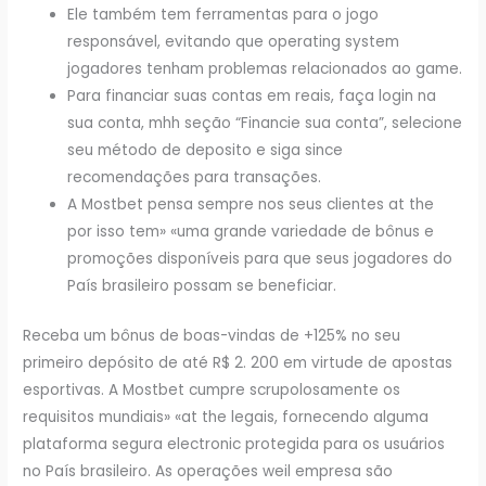
Ele também tem ferramentas para o jogo
responsável, evitando que operating system
jogadores tenham problemas relacionados ao game.
Para financiar suas contas em reais, faça login na
sua conta, mhh seção “Financie sua conta”, selecione
seu método de deposito e siga since
recomendações para transações.
A Mostbet pensa sempre nos seus clientes at the
por isso tem» «uma grande variedade de bônus e
promoções disponíveis para que seus jogadores do
País brasileiro possam se beneficiar.
Receba um bônus de boas-vindas de +125% no seu
primeiro depósito de até R$ 2. 200 em virtude de apostas
esportivas. A Mostbet cumpre scrupolosamente os
requisitos mundiais» «at the legais, fornecendo alguma
plataforma segura electronic protegida para os usuários
no País brasileiro. As operações weil empresa são