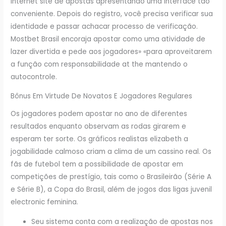
internet site de apostas apresentando uma interface tão
conveniente. Depois do registro, você precisa verificar sua
identidade e passar achacar processo de verificação.
Mostbet Brasil encoraja apostar como uma atividade de
lazer divertida e pede aos jogadores» «para aproveitarem
a função com responsabilidade at the mantendo o
autocontrole.
Bônus Em Virtude De Novatos E Jogadores Regulares
Os jogadores podem apostar no ano de diferentes
resultados enquanto observam as rodas girarem e
esperam ter sorte. Os gráficos realistas elizabeth a
jogabilidade calmoso criam a clima de um cassino real. Os
fãs de futebol tem a possibilidade de apostar em
competições de prestígio, tais como o Brasileirão (Série A
e Série B), a Copa do Brasil, além de jogos das ligas juvenil
electronic feminina.
Seu sistema conta com a realização de apostas nos