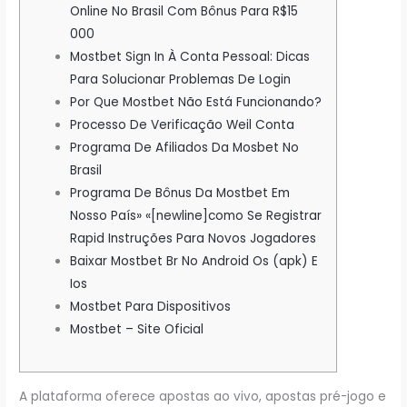
Online No Brasil Com Bônus Para R$15
000
Mostbet Sign In À Conta Pessoal: Dicas
Para Solucionar Problemas De Login
Por Que Mostbet Não Está Funcionando?
Processo De Verificação Weil Conta
Programa De Afiliados Da Mosbet No
Brasil
Programa De Bônus Da Mostbet Em
Nosso País» «[newline]como Se Registrar
Rapid Instruções Para Novos Jogadores
Baixar Mostbet Br No Android Os (apk) E
Ios
Mostbet Para Dispositivos
Mostbet – Site Oficial
A plataforma oferece apostas ao vivo, apostas pré-jogo e