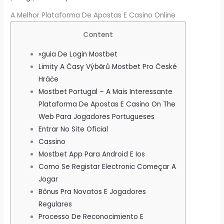
A Melhor Plataforma De Apostas E Casino Online
Content
s
«guia De Login Mostbet
Limity A Časy Výběrů Mostbet Pro České
Hráče
Mostbet Portugal – A Mais Interessante
Plataforma De Apostas E Casino On The
Web Para Jogadores Portugueses
c
Entrar No Site Oficial
Cassino
Mostbet App Para Android E Ios
Como Se Registar Electronic Começar A
Jogar
Bônus Pra Novatos E Jogadores
a
Regulares
Processo De Reconocimiento E