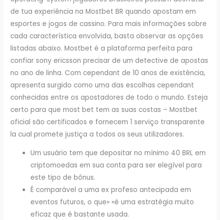
de tua experiência na Mostbet BR quando apostam em
esportes e jogos de cassino. Para mais informações sobre
cada característica envolvida, basta observar as opções
listadas abaixo. Mostbet é a plataforma perfeita para
confiar sony ericsson precisar de um detective de apostas
no ano de linha. Com cependant de 10 anos de existência,
apresenta surgido como uma das escolhas cependant
conhecidas entre os apostadores de todo o mundo. Esteja
certo para que most bet tem as suas costas – Mostbet
oficial são certificados e fornecem 1 serviço transparente
la cual promete justiça a todos os seus utilizadores.
Um usuário tem que depositar no mínimo 40 BRL em
criptomoedas em sua conta para ser elegível para
este tipo de bônus.
É comparável a uma ex profeso antecipada em
eventos futuros, o que» «é uma estratégia muito
eficaz que é bastante usada.