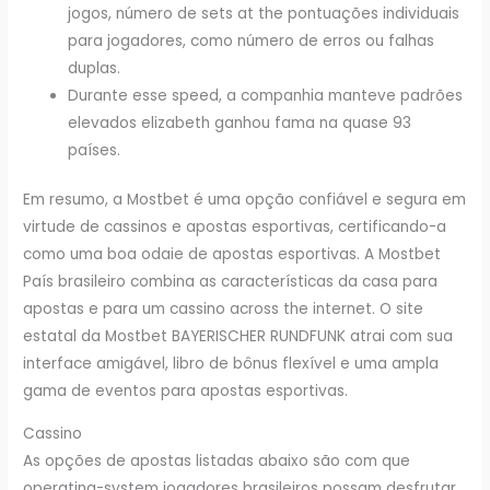
jogos, número de sets at the pontuações individuais
para jogadores, como número de erros ou falhas
duplas.
Durante esse speed, a companhia manteve padrões
elevados elizabeth ganhou fama na quase 93
países.
Em resumo, a Mostbet é uma opção confiável e segura em
virtude de cassinos e apostas esportivas, certificando-a
como uma boa odaie de apostas esportivas. A Mostbet
País brasileiro combina as características da casa para
apostas e para um cassino across the internet. O site
estatal da Mostbet BAYERISCHER RUNDFUNK atrai com sua
interface amigável, libro de bônus flexível e uma ampla
gama de eventos para apostas esportivas.
Cassino
As opções de apostas listadas abaixo são com que
operating-system jogadores brasileiros possam desfrutar