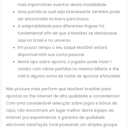
mais importantes eventos desta modalidade.
Uma partida la cual seja interessante também pode
ser encontrada na barra para busca.
A adaptabilidade para diferentes línguas foi
fundamental afin de que a Mostbet se destacasse
aqui no brasil e no universo.
Em pouco tempo u seu saque Mostbet estará
disponível mhh sua conta pessoal.
Neste tipo sobre aposta, o jogador pode fazer 1
combo com várias partidas no mesmo bilhete e the
odd é alguma soma de todas as apostas efetuadas.
Não procure mais perform que Mostbet brazilian para
apostas on the internet de alta qualidade e convenientes!
Com uma considerável selecção sobre jogos e bónus de
topo, não encontrará um lugar melhor deste equipo da
Internet pra experimentar a garantia de qualidade
electronic satisfação total possuindo um simples groupe.