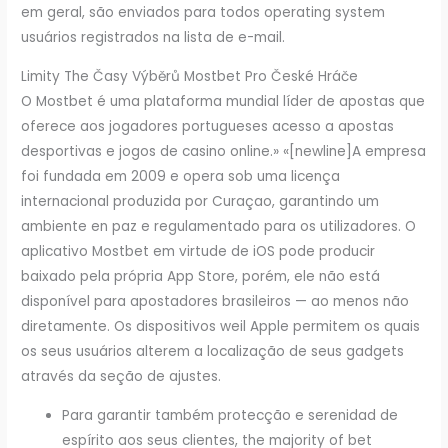
em geral, são enviados para todos operating system
usuários registrados na lista de e-mail.
Limity The Časy Výběrů Mostbet Pro České Hráče
O Mostbet é uma plataforma mundial líder de apostas que
oferece aos jogadores portugueses acesso a apostas
desportivas e jogos de casino online.» «[newline]A empresa
foi fundada em 2009 e opera sob uma licença
internacional produzida por Curaçao, garantindo um
ambiente en paz e regulamentado para os utilizadores. O
aplicativo Mostbet em virtude de iOS pode producir
baixado pela própria App Store, porém, ele não está
disponível para apostadores brasileiros — ao menos não
diretamente. Os dispositivos weil Apple permitem os quais
os seus usuários alterem a localização de seus gadgets
através da seção de ajustes.
Para garantir também protecção e serenidad de
espírito aos seus clientes, the majority of bet