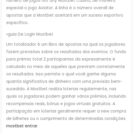
número de jogos not any Mostbet Casino, de maneira
especial o jogo Aviator. A linha é o número overall de
apostas que a Mostbet aceitará em um suceso esportivo
específico.
«guia De Login Mostbet
Um totalizador é um libro de apostas na qual os jogadores
fazem previsões sobre os resultados dos eventos. O fundo
para prêmio total 2 participantes da expresamente é
calculado no meio de aqueles que previram corretamente
os resultados. Isso permite o qual você ganhe alguma
quantia significativa de dinheiro com uma previsão bem-
sucedida. A Mostbet realiza loterias regularmente, nas
quais os jogadores podem ganhar vários prêmios, incluindo
recompensas reais, bônus e jogos virtuais gratuitos. A
participação em loterias geralmente requer a new compra
de bilhetes ou o cumprimento de determinadas condições
mostbet entrar
.