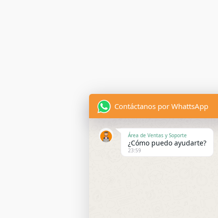
Contáctanos por WhattsApp
Área de Ventas y Soporte
¿Cómo puedo ayudarte?
23:59