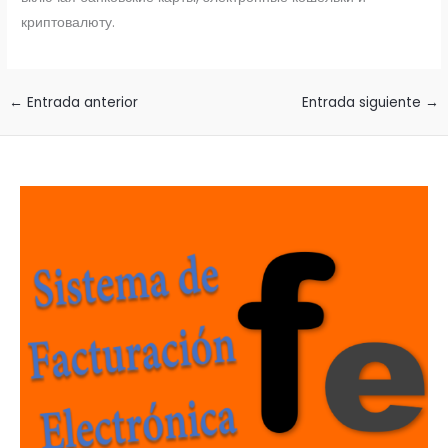
криптовалюту.
←
Entrada anterior
Entrada siguiente
→