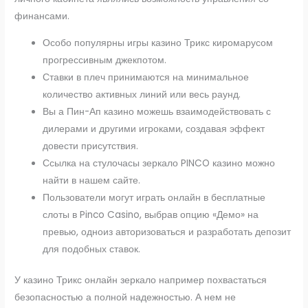
финансами.
Особо популярны игры казино Трикс киромарусом
прогрессивным джекпотом.
Ставки в плеч принимаются на минимальное
количество активных линий или весь раунд.
Вы а Пин-Ап казино можешь взаимодействовать с
дилерами и другими игроками, создавая эффект
довести присутствия.
Ссылка на стулочасы зеркало PINCO казино можно
найти в нашем сайте.
Пользователи могут играть онлайн в бесплатные
слоты в Pinco Casino, выбрав опцию «Демо» на
превью, одноиз авторизоваться и разработать депозит
для подобных ставок.
У казино Трикс онлайн зеркало например похвастаться
безопасностью а полной надежностью. А нем не