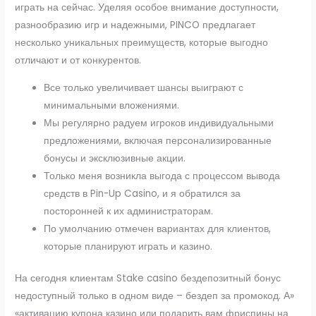
играть на сейчас. Уделяя особое внимание доступности,
разнообразию игр и надежными, PINCO предлагает
несколько уникальных преимуществ, которые выгодно
отличают и от конкурентов.
Все только увеличивает шансы выиграют с
минимальными вложениями.
Мы регулярно радуем игроков индивидуальными
предложениями, включая персонализированные
бонусы и эксклюзивные акции.
Только меня возникла выгода с процессом вывода
средств в Pin-Up Casino, и я обратился за
посторонней к их администраторам.
По умолчанию отмечен вариантах для клиентов,
которые планируют играть и казино.
На сегодня клиентам Stake casino бездепозитный бонус
недоступный только в одном виде – бездеп за промокод. А»
«активацию купона казино или подарить вам фриспины на