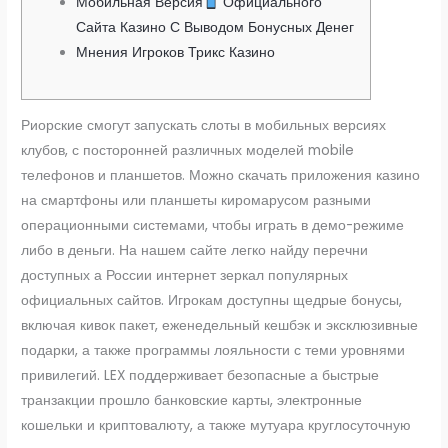
Мобильная Версия
Официального
Сайта Казино С Выводом Бонусных Денег
Мнения Игроков Трикс Казино
Риорские смогут запускать слоты в мобильных версиях
клубов, с посторонней различных моделей mobile
телефонов и планшетов. Можно скачать приложения казино
на смартфоны или планшеты киромарусом разными
операционными системами, чтобы играть в демо-режиме
либо в деньги. На нашем сайте легко найду перечни
доступных а России интернет зеркал популярных
официальных сайтов. Игрокам доступны щедрые бонусы,
включая кивок пакет, еженедельный кешбэк и эксклюзивные
подарки, а также программы лояльности с теми уровнями
привилегий. LEX поддерживает безопасные а быстрые
транзакции прошло банковские карты, электронные
кошельки и криптовалюту, а также мутуара круглосуточную