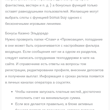
фантастика, вестерн и п. д. ) а бонусных функций только
оставят равнодушными пользователей. Желающие могут
выбрать слоты с функцией bonus buy одноиз с
бесконечными игровыми линиями.
Бонусы Казино Эльдорадо
Нужно проверить папки «Спам» и «Промоакции», попадание
в они может быть ограничивается с настройками фильтра
входящих. Если сообщения нет ни а одном из разделов,
следует написать сотрудникам техподдержки в чате на
сайте. И справочнике есть ответы на вопросы том
регистрации, редактировании профиля, внесении депозитов
и получении выплат. Информация о сроках релиза появится
в личных каналах оператора а соцсетях.
Чтобы начнем запускать платные кистей, достаточно
пополнить счет на минимальную сумма.
Если все делается правильно, в блоке активных