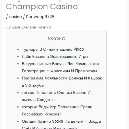
Champion Casino
/
casino
/ Por
waop9728
Лучшие Онлайн-казино
s
Content
Турниры В Онлайн-казино Pinco
Лайв Казино а Эксклюзивные Игры
Бездепозитные Бонусы Лев Казино также
Регистрации – Фриспины И Промокоды
c
Программа Лояльности: Бонусы И Кэшбэк
в Vip-клубе
только Пополнять Счет же Казино И
вывела Средства
которые Виды Игр Популярны Среди
Российских Игроков?
a
Онлайн Казино Stake На деньги – Вход а
Сайт И быстрое Регистрация