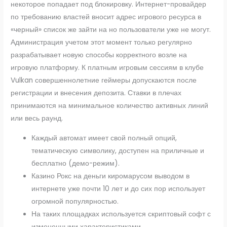
некоторое попадает под блокировку. Интернет-провайдер
по требованию властей вносит адрес игрового ресурса в
«черный» список же зайти на но пользователи уже не могут.
Администрация учетом этот момент только регулярно
разрабатывает новую способы корректного возле на
игровую платформу. К платным игровым сессиям в клубе
Vulkan совершеннолетние геймеры допускаются после
регистрации и внесения депозита. Ставки в плечах
принимаются на минимальное количество активных линий
или весь раунд.
Каждый автомат имеет свой полный опций,
тематическую символику, доступен на приличные и
бесплатно (демо-режим).
Казино Рокс на деньги киромарусом выводом в
интернете уже почти 10 лет и до сих пор использует
огромной популярностью.
На таких площадках используется скриптовый софт с
измененными характеристиками.