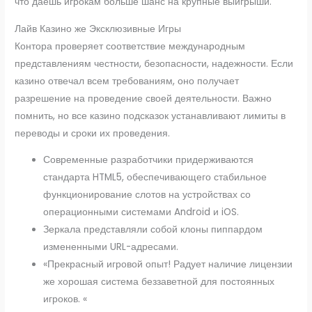
что даешь игрокам больше шанс на крупные выигрыши.
Лайв Казино же Эксклюзивные Игры
Контора проверяет соответствие международным
представлениям честности, безопасности, надежности. Если
казино отвечал всем требованиям, оно получает
разрешение на проведение своей деятельности. Важно
помнить, но все казино подсказок устанавливают лимиты в
переводы и сроки их проведения.
Современные разработчики придерживаются
стандарта HTML5, обеспечивающего стабильное
функционирование слотов на устройствах со
операционными системами Android и iOS.
Зеркала представляли собой клоны пиппардом
измененными URL-адресами.
«Прекрасный игровой опыт! Радует наличие лицензии
же хорошая система беззаветной для постоянных
игроков. «