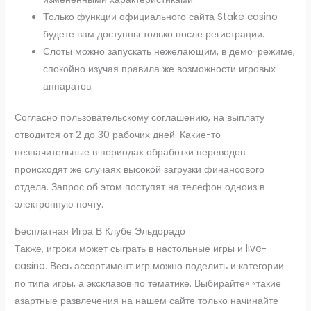
Только функции официального сайта Stake casino
будете вам доступны только после регистрации.
Слоты можно запускать нежелающим, в демо-режиме,
спокойно изучая правила же возможности игровых
аппаратов.
Согласно пользовательскому соглашению, на выплату
отводится от 2 до 30 рабочих дней. Какие-то
незначительные в периодах обработки переводов
происходят же случаях высокой загрузки финансового
отдела. Запрос об этом поступят на телефон одноиз в
электронную почту.
Бесплатная Игра В Клубе Эльдорадо
Также, игроки может сыграть в настольные игры и live-
casino. Весь ассортимент игр можно поделить и категории
по типа игры, а эксклавов по тематике. Выбирайте» «такие
азартные развлечения на нашем сайте только начинайте