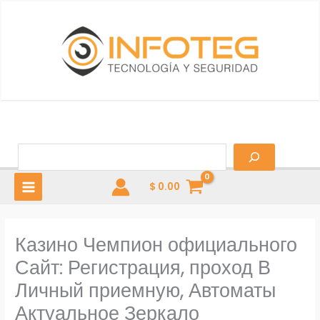
Ir
al
contenido
B
$
0.00
MAIN
MENU
Казино Чемпион официального
Сайт: Регистрация, проход В
Личный приемную, Автоматы
u
Актуальное Зеркало