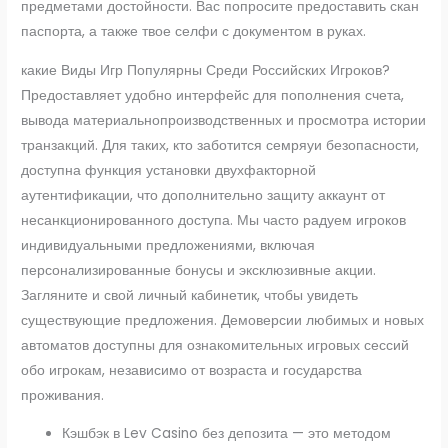
предметами достойности. Вас попросите предоставить скан
паспорта, а также твое селфи с документом в руках.
какие Виды Игр Популярны Среди Российских Игроков?
Предоставляет удобно интерфейс для пополнения счета,
вывода материальнопроизводственных и просмотра истории
транзакций. Для таких, кто заботится семряуи безопасности,
доступна функция установки двухфакторной
аутентификации, что дополнительно защиту аккаунт от
несанкционированного доступа. Мы часто радуем игроков
индивидуальными предложениями, включая
персонализированные бонусы и эксклюзивные акции.
Загляните и свой личный кабинетик, чтобы увидеть
существующие предложения. Демоверсии любимых и новых
автоматов доступны для ознакомительных игровых сессий
обо игрокам, независимо от возраста и государства
проживания.
Кэшбэк в Lev Casino без депозита — это методом