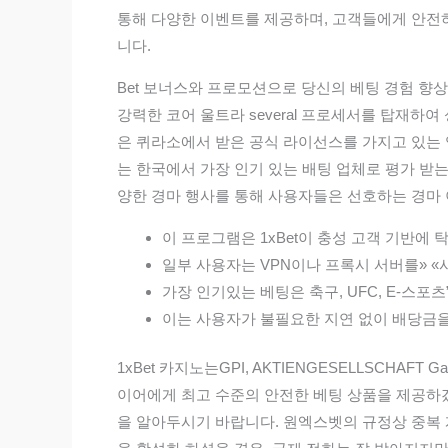
통해 다양한 이벤트를 제공하며, 고객들에게 안전
니다.
Bet 보너스와 프로모션으로 당신의 베팅 경험 향
강력한 코어 울트라 several 프로세서를 탑재하여 
은 퀴라소에서 받은 공식 라이선스를 가지고 있는 
는 한국에서 가장 인기 있는 배팅 업체로 평가 받는
양한 경마 행사를 통해 사용자들은 선호하는 경마 
이 프로그램은 1xBet이 충성 고객 기반에
일부 사용자는 VPN이나 프록시 서버를» 
가장 인기있는 베팅은 축구, UFC, E-스포츠
이는 사용자가 불필요한 지연 없이 배당금을
1xBet 카지노는GPI, AKTIENGESELLSCHAF
이어에게 최고 수준의 안전한 베팅 상품을 제공하
을 알아두시기 바랍니다. 원엑스벳의 규정상 중복 