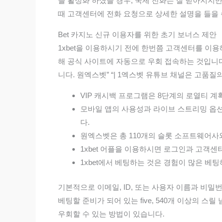
을 활성화 하셨을 경우, 국제 전화는 잘 받아지지만
때 고객센터에 전화 요청으로 상세한 설명을 들을 
Bet 카지노 신규 이용자를 위한 초기 보너스 제안
1xbet을 이용하시기 전에 한번쯤 고객센터를 이용
해 공식 사이트에 자동으로 우회 접속하는 것입니다.
니다. 원엑스벳” “| 1엑스벳 유튜브 채널은 고
VIP 캐시백 프로그램은 8단계의 로열티 계
모바일 앱의 사용성과 라이브 스트리밍 옵션
다.
원엑스벳은 총 110개의 슬롯 소프트웨어사
1xbet 어플을 이용하시면 로그인과 고객
1xbet에서 베팅하는 것은 경험이 많은 베
기본적으로 이메일, ID, 또는 사용자 이름과 비
베팅할 준비가 되어 있는 five, 540개 이상의 
우회할 수 있는 방법이 있습니다.