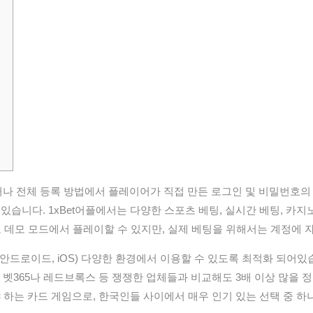
나 전체 등록 방법에서 플레이어가 직접 만든 로그인 및 비밀번호의 
습니다. 1xBet어플에서는 다양한 스포츠 베팅, 실시간 베팅, 카지노
료로 데모 모드에서 플레이할 수 있지만, 실제 베팅을 위해서는 계정에 
(안드로이드, iOS) 다양한 환경에서 이용할 수 있도록 최적화 되어있
벳365나 레드브록스 등 쟁쟁한 업체들과 비교해도 3배 이상 많을 
 하는 카드 게임으로, 한국인들 사이에서 매우 인기 있는 선택 중 하