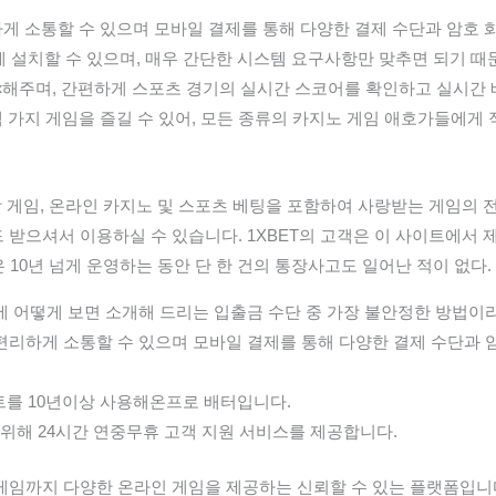
하게 소통할 수 있으며 모바일 결제를 통해 다양한 결제 수단과 암호 
 “쉽게 설치할 수 있으며, 매우 간단한 시스템 요구사항만 맞추면 되기
«해주며, 간편하게 스포츠 경기의 실시간 스코어를 확인하고 실시간 베
백 가지 게임을 즐길 수 있어, 모든 종류의 카지노 게임 애호가들에게
 가상 게임, 온라인 카지노 및 스포츠 베팅을 포함하여 사랑받는 게임의 
받으셔서 이용하실 수 있습니다. 1XBET의 고객은 이 사이트에서 제
은 10년 넘게 운영하는 동안 단 한 건의 통장사고도 일어난 적이 없다.
 어떻게 보면 소개해 드리는 입출금 수단 중 가장 불안정한 방법이라
편리하게 소통할 수 있으며 모바일 결제를 통해 다양한 결제 수단과 
이트를 10년이상 사용해온프로 배터입니다.
해 24시간 연중무휴 고객 지원 서비스를 제공합니다.
게임까지 다양한 온라인 게임을 제공하는 신뢰할 수 있는 플랫폼입니