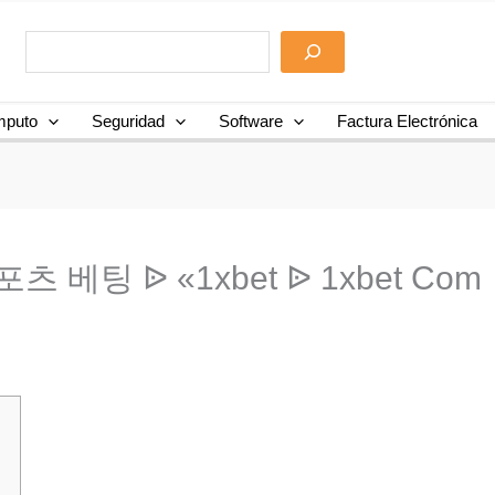
puto
Seguridad
Software
Factura Electrónica
베팅 ᐉ «1xbet ᐉ 1xbet Com