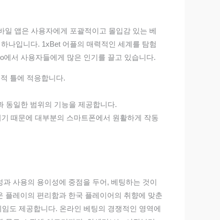
 모바일 앱은 사용자에게 포괄적이고 몰입감 있는 베
하나입니다. 1xBet 어플의 매력적인 세계를 탐험
ino에서 사용자들에게 많은 인기를 끌고 있습니다.
적 틀에 적응합니다.
전과 동일한 범위의 기능을 제공합니다.
면 되기 때문에 대부분의 스마트폰에서 원활하게 작동
성과 사용의 용이성에 중점을 두어, 베팅하는 것이
쉬운 플레이의 편리함과 한국 플레이어의 취향에 맞춘
 게임도 제공합니다. 온라인 베팅의 경쟁적인 영역에