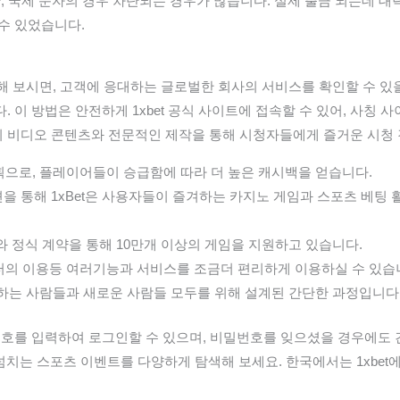
, 국제 문자의 경우 차단되는 경우가 많습니다. 실제 출금 되는데 대략
수 있었습니다.
해 보시면, 고객에 응대하는 글로벌한 회사의 서비스를 확인할 수 있을꺼
 이 방법은 안전하게 1xbet 공식 사이트에 접속할 수 있어, 사칭
품질의 비디오 콘텐츠와 전문적인 제작을 통해 시청자들에게 즐거운 시청
획으로, 플레이어들이 승급함에 따라 더 높은 캐시백을 얻습니다.
을 통해 1xBet은 사용자들이 즐겨하는 카지노 게임과 스포츠 베팅
와 정식 계약을 통해 10만개 이상의 게임을 지원하고 있습니다.
센터의 이용등 여러기능과 서비스를 조금더 편리하게 이용하실 수 있습
팅하는 사람들과 새로운 사람들 모두를 위해 설계된 간단한 과정입니다
밀번호를 입력하여 로그인할 수 있으며, 비밀번호를 잊으셨을 경우에도 
스릴 넘치는 스포츠 이벤트를 다양하게 탐색해 보세요. 한국에서는 1xb