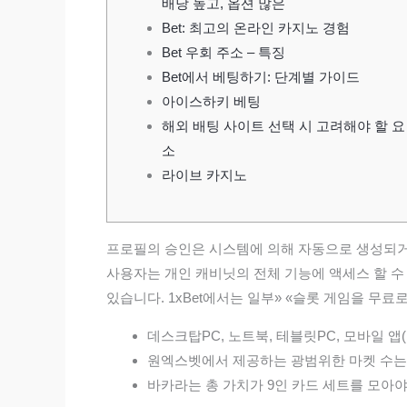
배당 높고, 옵션 많은
Bet: 최고의 온라인 카지노 경험
Bet 우회 주소 – 특징
Bet에서 베팅하기: 단계별 가이드
아이스하키 베팅
해외 배팅 사이트 선택 시 고려해야 할 요
소
라이브 카지노
프로필의 승인은 시스템에 의해 자동으로 생성되거
사용자는 개인 캐비닛의 전체 기능에 액세스 할 수 있
있습니다. 1xBet에서는 일부» «슬롯 게임을 무
데스크탑PC, 노트북, 테블릿PC, 모바일 앱
원엑스벳에서 제공하는 광범위한 마켓 수는 
바카라는 총 가치가 9인 카드 세트를 모아야