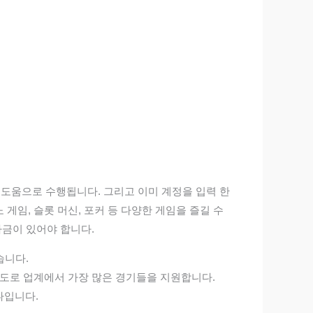
도움으로 수행됩니다. 그리고 이미 계정을 입력 한
 게임, 슬롯 머신, 포커 등 다양한 게임을 즐길 수
자금이 있어야 합니다.
습니다.
정도로 업계에서 가장 많은 경기들을 지원합니다.
나입니다.