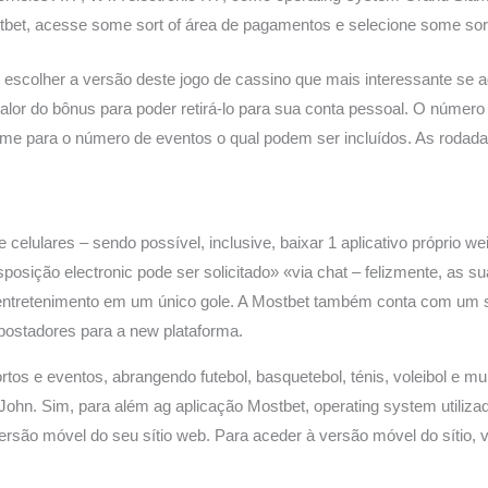
stbet, acesse some sort of área de pagamentos e selecione some sort
e escolher a versão deste jogo de cassino que mais interessante se 
valor do bônus para poder retirá-lo para sua conta pessoal. O núme
orme para o número de eventos o qual podem ser incluídos. As rodada
e celulares – sendo possível, inclusive, baixar 1 aplicativo próprio 
sposição electronic pode ser solicitado» «via chat – felizmente, as 
 entretenimento em um único gole. A Mostbet também conta com um si
ostadores para a new plataforma.
os e eventos, abrangendo futebol, basquetebol, ténis, voleibol e m
 – John. Sim, para além ag aplicação Mostbet, operating system utili
ersão móvel do seu sítio web. Para aceder à versão móvel do sítio, v