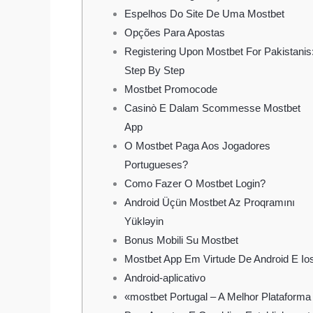
Espelhos Do Site De Uma Mostbet
Opções Para Apostas
Registering Upon Mostbet For Pakistanis
Step By Step
Mostbet Promocode
Casinò E Dalam Scommesse Mostbet
App
O Mostbet Paga Aos Jogadores
Portugueses?
Como Fazer O Mostbet Login?
Android Üçün Mostbet Az Proqramını
Yükləyin
Bonus Mobili Su Mostbet
Mostbet App Em Virtude De Android E Io
Android-aplicativo
«mostbet Portugal – A Melhor Plataforma