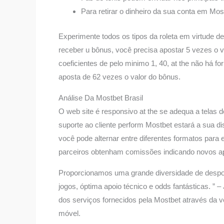
Para retirar o dinheiro da sua conta em Mo
Experimente todos os tipos da roleta em virtude d
receber u bônus, você precisa apostar 5 vezes o 
coeficientes de pelo minimo 1, 40, at the não há f
aposta de 62 vezes o valor do bônus.
Análise Da Mostbet Brasil
O web site é responsivo at the se adequa a telas d
suporte ao cliente perform Mostbet estará a sua di
você pode alternar entre diferentes formatos para
parceiros obtenham comissões indicando novos ap
Proporcionamos uma grande diversidade de desport
jogos, óptima apoio técnico e odds fantásticas. ”
dos serviços fornecidos pela Mostbet através da v
móvel.