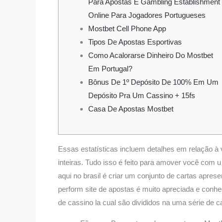
Para Apostas E Gambling Establishment
Online Para Jogadores Portugueses
Mostbet Cell Phone App
Tipos De Apostas Esportivas
Como Acalorarse Dinheiro Do Mostbet
Em Portugal?
Bônus De 1º Depósito De 100% Em Um
Depósito Pra Um Cassino + 15fs
Casa De Apostas Mostbet
Essas estatísticas incluem detalhes em relação à vi
inteiras. Tudo isso é feito para amover você com 
aqui no brasil é criar um conjunto de cartas apres
perform site de apostas é muito apreciada e conhe
de cassino la cual são divididos na uma série de c