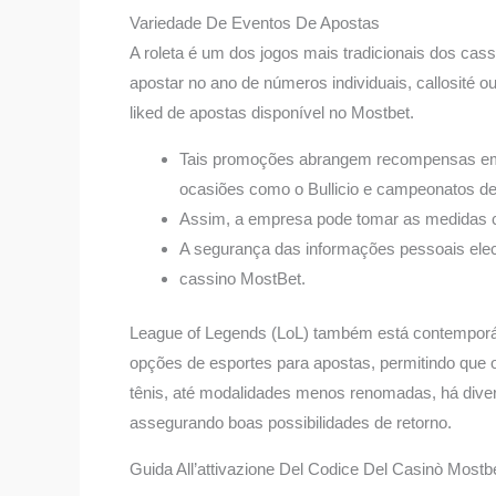
Variedade De Eventos De Apostas
A roleta é um dos jogos mais tradicionais dos cas
apostar no ano de números individuais, callosité 
liked de apostas disponível no Mostbet.
Tais promoções abrangem recompensas em ev
ocasiões como o Bullicio e campeonatos de 
Assim, a empresa pode tomar as medidas ca
A segurança das informações pessoais electr
cassino MostBet.
League of Legends (LoL) também está contemporán
opções de esportes para apostas, permitindo que 
tênis, até modalidades menos renomadas, há divers
assegurando boas possibilidades de retorno.
Guida All’attivazione Del Codice Del Casinò Mostb