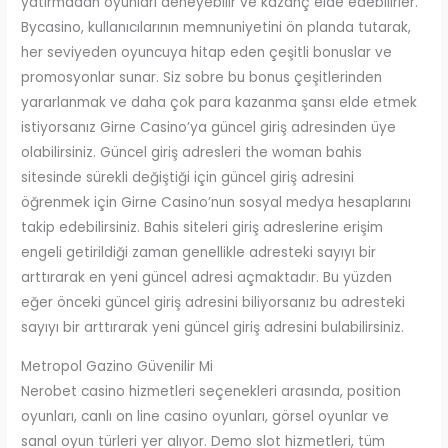
yatırmadan oyunları deneyebilir ve kazanç elde edebilirler.
Bycasino, kullanıcılarının memnuniyetini ön planda tutarak,
her seviyeden oyuncuya hitap eden çeşitli bonuslar ve
promosyonlar sunar. Siz sobre bu bonus çeşitlerinden
yararlanmak ve daha çok para kazanma şansı elde etmek
istiyorsanız Girne Casino’ya güncel giriş adresinden üye
olabilirsiniz. Güncel giriş adresleri the woman bahis
sitesinde sürekli değiştiği için güncel giriş adresini
öğrenmek için Girne Casino’nun sosyal medya hesaplarını
takip edebilirsiniz. Bahis siteleri giriş adreslerine erişim
engeli getirildiği zaman genellikle adresteki sayıyı bir
arttırarak en yeni güncel adresi açmaktadır. Bu yüzden
eğer önceki güncel giriş adresini biliyorsanız bu adresteki
sayıyı bir arttırarak yeni güncel giriş adresini bulabilirsiniz.
Metropol Gazino Güvenilir Mi
Nerobet casino hizmetleri seçenekleri arasında, position
oyunları, canlı on line casino oyunları, görsel oyunlar ve
sanal oyun türleri yer alıyor. Demo slot hizmetleri, tüm