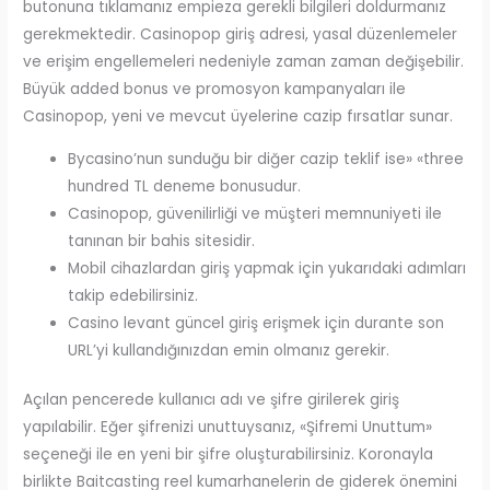
butonuna tıklamanız empieza gerekli bilgileri doldurmanız
gerekmektedir. Casinopop giriş adresi, yasal düzenlemeler
ve erişim engellemeleri nedeniyle zaman zaman değişebilir.
Büyük added bonus ve promosyon kampanyaları ile
Casinopop, yeni ve mevcut üyelerine cazip fırsatlar sunar.
Bycasino’nun sunduğu bir diğer cazip teklif ise» «three
hundred TL deneme bonusudur.
Casinopop, güvenilirliği ve müşteri memnuniyeti ile
tanınan bir bahis sitesidir.
Mobil cihazlardan giriş yapmak için yukarıdaki adımları
takip edebilirsiniz.
Casino levant güncel giriş erişmek için durante son
URL’yi kullandığınızdan emin olmanız gerekir.
Açılan pencerede kullanıcı adı ve şifre girilerek giriş
yapılabilir. Eğer şifrenizi unuttuysanız, «Şifremi Unuttum»
seçeneği ile en yeni bir şifre oluşturabilirsiniz. Koronayla
birlikte Baitcasting reel kumarhanelerin de giderek önemini