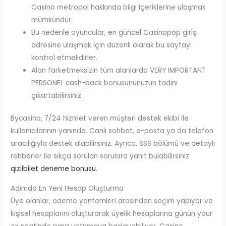
Casino metropol hakkında bilgi içeriklerine ulaşmak
mümkündür.
Bu nedenle oyuncular, en güncel Casinopop giriş
adresine ulaşmak için düzenli olarak bu sayfayı
kontrol etmelidirler.
Alan farketmeksizin tüm alanlarda VERY IMPORTANT
PERSONEL cash-back bonusununuzun tadını
çıkartabilirsiniz.
Bycasino, 7/24 hizmet veren müşteri destek ekibi ile
kullanıcılarının yanında. Canlı sohbet, e-posta ya da telefon
aracılığıyla destek alabilirsiniz. Ayrıca, SSS bölümü ve detaylı
rehberler ile sıkça sorulan sorulara yanıt bulabilirsiniz
qizilbilet deneme bonusu
.
Adımda En Yeni Hesap Oluşturma
Üye olanlar, ödeme yöntemleri arasından seçim yapıyor ve
kişisel hesaplarını oluşturarak üyelik hesaplarına günün your