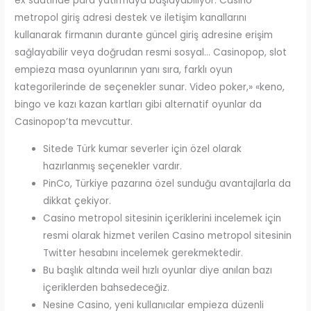
ex saatinde para yatırmaya başlayabiliyor. Casino
metropol giriş adresi destek ve iletişim kanallarını
kullanarak firmanın durante güncel giriş adresine erişim
sağlayabilir veya doğrudan resmi sosyal… Casinopop, slot
empieza masa oyunlarının yanı sıra, farklı oyun
kategorilerinde de seçenekler sunar. Video poker,» «keno,
bingo ve kazı kazan kartları gibi alternatif oyunlar da
Casinopop’ta mevcuttur.
Sitede Türk kumar severler için özel olarak
hazırlanmış seçenekler vardır.
PinCo, Türkiye pazarına özel sunduğu avantajlarla da
dikkat çekiyor.
Casino metropol sitesinin içeriklerini incelemek için
resmi olarak hizmet verilen Casino metropol sitesinin
Twitter hesabını incelemek gerekmektedir.
Bu başlık altında weil hızlı oyunlar diye anılan bazı
içeriklerden bahsedeceğiz.
Nesine Casino, yeni kullanıcılar empieza düzenli