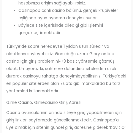
hesabınıza erişim sağlayabilirsiniz.
Casinopop canlı casino bölümü, gerçek krupiyeler
eşliğinde oyun oynama deneyimi sunar.
Böylece site içerisinde dilediği gibi işlemini
gerçekleştirmektedir.
Türkiye’de sobre neredeyse 1 yıldan uzun süredir va
olduklarını söyleyebiliriz. Görüldüğü üzere Glory on line
casino için giriş problemini» «3 basit yöntemle çözmüş
olduk. Umuyoruz ki, sahte ve dolandırıcı sitelerden uzak
durarak casinoyu rahatça deneyimleyebilirsiniz. Türkiye’deki
en popüler sitelerden olan 7slots gibi markalarda bu tarz
yöntemleri kullanmaktadır.
Girne Casino, Girnecasino Giriş Adresi
Casino oyuncularının anında siteye giriş yapabilmeleri için
giriş linkleri sayfamızda güncellenmektedir. Casinopop’a
üye olmak için sitenin güncel giriş adresine giderek ‘Kayıt Ol’