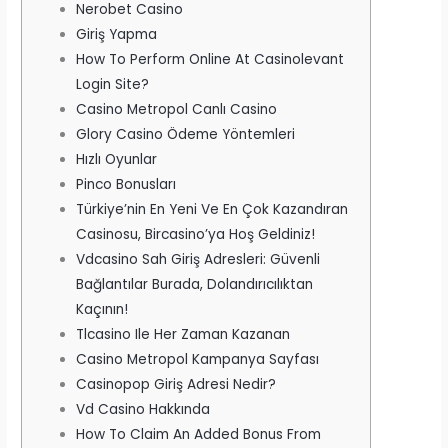
Nerobet Casino
Giriş Yapma
How To Perform Online At Casinolevant
Login Site?
r
Casino Metropol Canlı Casino
Glory Casino Ödeme Yöntemleri
Hızlı Oyunlar
Pinco Bonusları
Türkiye’nin En Yeni Ve En Çok Kazandıran
Casinosu, Bircasino’ya Hoş Geldiniz!
Vdcasino Sah Giriş Adresleri: Güvenli
Bağlantılar Burada, Dolandırıcılıktan
Kaçının!
Tlcasino Ile Her Zaman Kazanan
Casino Metropol Kampanya Sayfası
Casinopop Giriş Adresi Nedir?
Vd Casino Hakkında
How To Claim An Added Bonus From