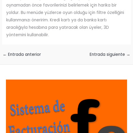
oynamadan önce favorilerinizi belirlemek için harika bir
yoldur. Bu menüde yüzlerce oyun olduğu için filtre özelliğini
kullanmanızı öneririm. Kredi kartı ya da banka kartı
aracılığıyla hesabına para yatıracak olan üyeler, 3D
yöntemini kullanabilir.
←
Entrada anterior
Entrada siguiente
→