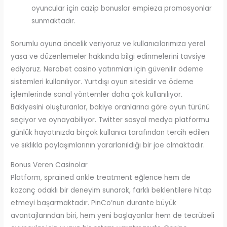
oyuncular için cazip bonuslar empieza promosyonlar
sunmaktadır.
Sorumlu oyuna öncelik veriyoruz ve kullanıcılarımıza yerel
yasa ve düzenlemeler hakkında bilgi edinmelerini tavsiye
ediyoruz. Nerobet casino yatırımları için güvenilir ödeme
sistemleri kullanılıyor. Yurtdışı oyun sitesidir ve ödeme
işlemlerinde sanal yöntemler daha çok kullanılıyor.
Bakiyesini oluşturanlar, bakiye oranlarına göre oyun türünü
seçiyor ve oynayabiliyor. Twitter sosyal medya platformu
günlük hayatınızda birçok kullanıcı tarafından tercih edilen
ve sıklıkla paylaşımlarının yararlanıldığı bir joe olmaktadır.
Bonus Veren Casinolar
Platform, sprained ankle treatment eğlence hem de
kazanç odaklı bir deneyim sunarak, farklı beklentilere hitap
etmeyi başarmaktadır. PinCo’nun durante büyük
avantajlarından biri, hem yeni başlayanlar hem de tecrübeli