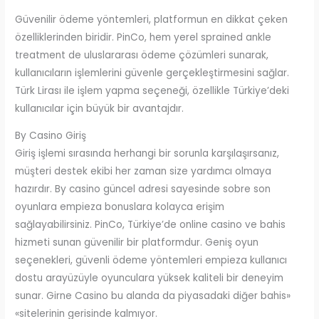
Güvenilir ödeme yöntemleri, platformun en dikkat çeken
özelliklerinden biridir. PinCo, hem yerel sprained ankle
treatment de uluslararası ödeme çözümleri sunarak,
kullanıcıların işlemlerini güvenle gerçekleştirmesini sağlar.
Türk Lirası ile işlem yapma seçeneği, özellikle Türkiye’deki
kullanıcılar için büyük bir avantajdır.
By Casino Giriş
Giriş işlemi sırasında herhangi bir sorunla karşılaşırsanız,
müşteri destek ekibi her zaman size yardımcı olmaya
hazırdır. By casino güncel adresi sayesinde sobre son
oyunlara empieza bonuslara kolayca erişim
sağlayabilirsiniz. PinCo, Türkiye’de online casino ve bahis
hizmeti sunan güvenilir bir platformdur. Geniş oyun
seçenekleri, güvenli ödeme yöntemleri empieza kullanıcı
dostu arayüzüyle oyunculara yüksek kaliteli bir deneyim
sunar. Girne Casino bu alanda da piyasadaki diğer bahis»
«sitelerinin gerisinde kalmıyor.