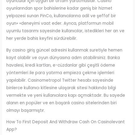
oyuncular için uygun bir ortam yaratmasıdır. Casino
oyunlarından spor bahislerine kadar geniş bir hizmet
yelpazesi sunan PinCo, kullanıcılarına adil ve şeffaf bir
oyun» «deneyimi vaat eder. Ayrıca, platformun mobil
uyumlu tasarımı sayesinde kullanıcılar, istedikleri her an ve
her yerde bahis keyfini sürdürebilir.
By casino giriş güncel adresini kullanmak suretiyle hemen
kayıt olabilir ve oyun dünyasına adım atabilirsiniz. Banka
havalesi, kredi kartları, e-cüzdanlar gibi çeşitli ödeme
yöntemleri ile para yatırma empieza çekme işlemleri
yapılabilir. Casinometropol Twitter hesabı sayesinde
binlerce kullanıcı kitlesine ulaşarak sitesi hakkında bilgi
vermekte ve yeni kullanıcılara kapı açmaktadır. Bu sayede
alanın en popüler ve en başarılı casino sitelerinden biri
olmayı başarmıştır.
How To First Deposit And Withdraw Cash On Casinolevant
App?