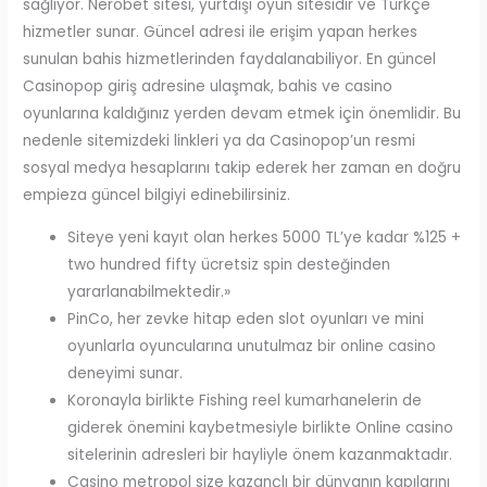
sağlıyor. Nerobet sitesi, yurtdışı oyun sitesidir ve Türkçe
hizmetler sunar. Güncel adresi ile erişim yapan herkes
sunulan bahis hizmetlerinden faydalanabiliyor. En güncel
Casinopop giriş adresine ulaşmak, bahis ve casino
oyunlarına kaldığınız yerden devam etmek için önemlidir. Bu
nedenle sitemizdeki linkleri ya da Casinopop’un resmi
sosyal medya hesaplarını takip ederek her zaman en doğru
empieza güncel bilgiyi edinebilirsiniz.
Siteye yeni kayıt olan herkes 5000 TL’ye kadar %125 +
two hundred fifty ücretsiz spin desteğinden
yararlanabilmektedir.»
PinCo, her zevke hitap eden slot oyunları ve mini
oyunlarla oyuncularına unutulmaz bir online casino
deneyimi sunar.
Koronayla birlikte Fishing reel kumarhanelerin de
giderek önemini kaybetmesiyle birlikte Online casino
sitelerinin adresleri bir hayliyle önem kazanmaktadır.
Casino metropol size kazançlı bir dünyanın kapılarını