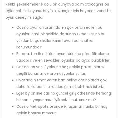
Renkli şekerlemelerle dolu bir dünyaya adım atacağınız bu
eğlenceli slot oyunu, büyük kazançlar için heyecan verici bir
oyun deneyimi sağlar.
Casino oyunları arasında en çok tercih edilen bu
oyunları canlı bir şekilde de sunan Girne Casino bu
yüzden birçok kullanıcının favori bahis sitesi
konumundadır.
Burada, tercih ettikleri oyun türlerine göre filtreleme
yapabilir ve en sevdikleri oyunları kolayca bulabilirler.
Casino, en yeni üyelerine hoş geldin paketi olarak
çeşitli bonuslar ve promosyonlar sunar.
Piyasada hizmet veren bazı online casinolarda çok
daha fazla bonusa rastladığımızı belirtmek isteriz.
Eğer by on line casino güncel giriş adresinde herhangi
bir sorun yaşarsanız, “Şifrenizi unuttunuz mu?
Casino Metropol sitesinde iki aşamalı harika bir hoş
geldin bonusu mevcut.