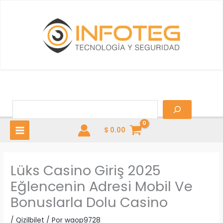
Ir
al
contenido
B
$
0.00
MAIN
MENU
Lüks Casino Giriş 2025
Eğlencenin Adresi Mobil Ve
Bonuslarla Dolu Casino
u
/
Qizilbilet
/ Por
waop9728