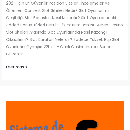
2024 İçin En Güvenilir Position Siteleri: İncelemeler Ve
Öneriler» Content Slot Siteleri Nedir? Slot Oyunlarının
Çeşitliliği Slot Bonusları Nasıl Kullanılır? Slot Oyunlarındaki
Added Bonus Türleri Bettilt –i̇lk Yatırım Bonusu Veren Casino
Slot Siteleri Arasında Slot Oyunlarında Nasıl Kazançlı
Çıkabilirim? Slot Kuralları Nelerdir? Sadece Yüksek Rtp Slot
Oyunlarını Oynayın 22bet – Canlı Casino İmkanı Sunan
Güvenilir
Сasino
Leer más »
Siteleri
2024
Canlı
Casino
Siteleri
+
Türkiye’deki