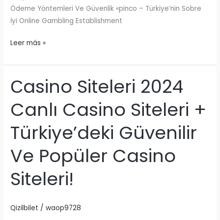
Ödeme Yöntemleri Ve Güvenlik «pinco – Türkiye’nin Sobre
İyi Online Gambling Establishment
«türkiye’nin
Leer más »
Güvenilir
Casino
Сasino Siteleri 2024 ️
Sitesi
Bonuslar
Canlı Casino Siteleri +
Ve
Ödemeler
Türkiye’deki Güvenilir
Ve Popüler Casino
Siteleri!
Qizilbilet
/
waop9728