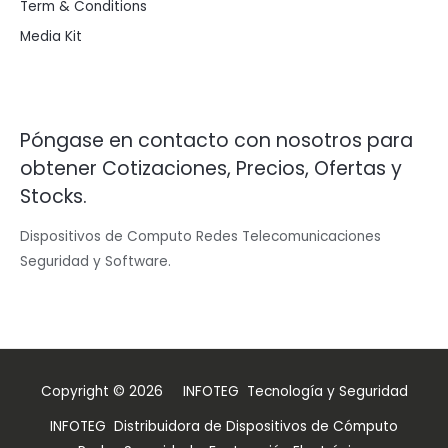
Term & Conditions
Media Kit
Póngase en contacto con nosotros para
obtener Cotizaciones, Precios, Ofertas y
Stocks.
Dispositivos de Computo Redes Telecomunicaciones
Seguridad y Software.
Copyright © 2026 INFOTEG Tecnología y Seguridad
INFOTEG Distribuidora de Dispositivos de Cómputo