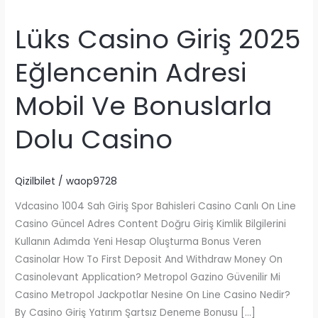
Lüks Casino Giriş 2025
Eğlencenin Adresi
s
Mobil Ve Bonuslarla
Dolu Casino
c
Qizilbilet
/
waop9728
Vdcasino 1004 Sah Giriş Spor Bahisleri Casino Canlı On Line
Casino Güncel Adres Content Doğru Giriş Kimlik Bilgilerini
Kullanın Adımda Yeni Hesap Oluşturma Bonus Veren
Casinolar How To First Deposit And Withdraw Money On
Casinolevant Application? Metropol Gazino Güvenilir Mi
a
Casino Metropol Jackpotlar Nesine On Line Casino Nedir?
By Casino Giriş Yatırım Şartsız Deneme Bonusu […]