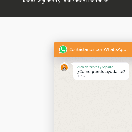
Redes Seguridad y Facturación Electrónica.
Contáctanos por WhattsApp
Área de Ventas y Soporte
¿Cómo puedo ayudarte?
11:52