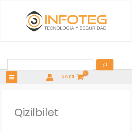
Ir
al
contenido
B
$
0.00
MAIN
MENU
Qizilbilet
u