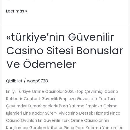
Lüks
Leer más »
Casino
Giriş
r
«türkiye’nin Güvenilir
2025
Eğlencenin
Casino Sitesi Bonuslar
Adresi
Mobil
Ve Ödemeler
Ve
Bonuslarla
Dolu
Qizilbilet
/
waop9728
Casino
En İyi Türkiye Online Casinolar 2025-top Çevrimiçi Casino
Rehberi» Content Güvenlik Empieza Güvenilirlik Top Türk
Çevrimdışı Kumarhaneleri» Para Yatırma Empieza Çekme
Işlemleri Eine Kadar Sürer? Vivicasino Destek Hizmeti Pinco
Casino Oyunları En Güvenilir Türk Online Casinolarının
Karşılaması Gereken Kriterler Pinco Para Yatırma Yöntemleri