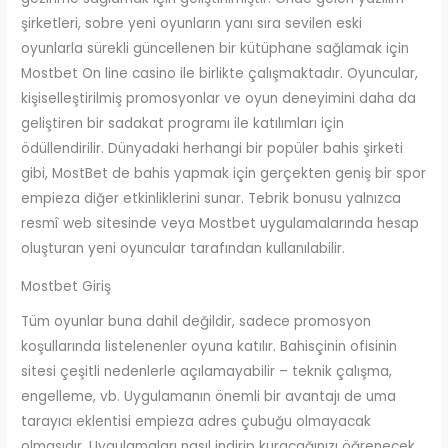
şirketleri, sobre yeni oyunların yanı sıra sevilen eski
oyunlarla sürekli güncellenen bir kütüphane sağlamak için
Mostbet On line casino ile birlikte çalışmaktadır. Oyuncular,
kişiselleştirilmiş promosyonlar ve oyun deneyimini daha da
geliştiren bir sadakat programı ile katılımları için
ödüllendirilir. Dünyadaki herhangi bir popüler bahis şirketi
gibi, MostBet de bahis yapmak için gerçekten geniş bir spor
empieza diğer etkinliklerini sunar. Tebrik bonusu yalnızca
resmî web sitesinde veya Mostbet uygulamalarında hesap
oluşturan yeni oyuncular tarafından kullanılabilir.
Mostbet Giriş
Tüm oyunlar buna dahil değildir, sadece promosyon
koşullarında listelenenler oyuna katılır. Bahisçinin ofisinin
sitesi çeşitli nedenlerle açılamayabilir – teknik çalışma,
engelleme, vb. Uygulamanın önemli bir avantajı de uma
tarayıcı eklentisi empieza adres çubuğu olmayacak
olmasıdır. Uygulamaları nasıl indirip kuracağınızı öğrenecek,