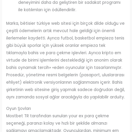
deneyimini daha da geliştiren bir sadakat programı
ile katılımları için ödüllendirilir.
Marka, bêtisier türkiye web sitesi için birçok dilde olduğu ve
çeşitli ödemelerin artık mevcut hale geldiği için önemli
ilerlemeler kaydetti. Ayrıca futbol, basketbol empieza tenis
gibi büyük sporlar için yüksek oranlar empieza tek
tıklamayla bahis ve para çekme işlevleri. Ayrıca kripto em
virtude de birimi işlemlerini desteklediği için anonim olarak
bahis oynamak tercih» «eden oyuncular için tasarlanmıştır.
Prosedür, yönetime resmi belgelerin (pasaport, uluslararası
ehliyet) elektronik versiyonlarının sağlanmasını içerir. Bahis
şirketinin web sitesine giriş yapmak sadece doğrudan değil,
aynı zamanda sosyal ağlar aracılığıyla da yapılabilir arduity.
Oyun Şovları
Mostbet TR tarafından sunulan your ex para çekme
seçeneği, paranızı kolay ve hızlı bir şekilde almanızı
sağlamayı amaçlamaktadır. Oyunculardan, minimum em