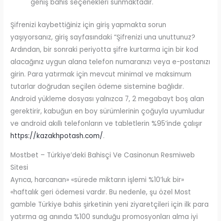
geniş bahis seçenekleri sunmaktadır.
Şifrenizi kaybettiğiniz için giriş yapmakta sorun
yaşıyorsanız, giriş sayfasındaki “Şifrenizi una unuttunuz?
Ardından, bir sonraki periyotta şifre kurtarma için bir kod
alacağınız uygun alana telefon numaranızı veya e-postanızı
girin. Para yatırmak için mevcut minimal ve maksimum
tutarlar doğrudan seçilen ödeme sistemine bağlıdır.
Android yükleme dosyası yalnızca 7, 2 megabayt boş alan
gerektirir, kabuğun en boy sürümlerinin çoğuyla uyumludur
ve android akıllı telefonların ve tabletlerin %95’inde çalışır
https://kazakhpotash.com/
.
Mostbet – Türkiye’deki Bahisçi Ve Casinonun Resmiweb
Sitesi
Ayrıca, harcanan» «sürede miktarın işlemi %10’luk bir»
«haftalık geri ödemesi vardır. Bu nedenle, şu özel Most
gamble Türkiye bahis şirketinin yeni ziyaretçileri için ilk para
yatırma ag anında %100 sunduğu promosyonları alma iyi