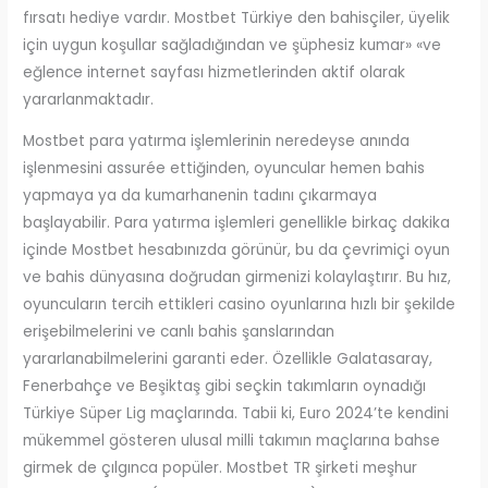
fırsatı hediye vardır. Mostbet Türkiye den bahisçiler, üyelik
için uygun koşullar sağladığından ve şüphesiz kumar» «ve
eğlence internet sayfası hizmetlerinden aktif olarak
yararlanmaktadır.
Mostbet para yatırma işlemlerinin neredeyse anında
işlenmesini assurée ettiğinden, oyuncular hemen bahis
yapmaya ya da kumarhanenin tadını çıkarmaya
başlayabilir. Para yatırma işlemleri genellikle birkaç dakika
içinde Mostbet hesabınızda görünür, bu da çevrimiçi oyun
ve bahis dünyasına doğrudan girmenizi kolaylaştırır. Bu hız,
oyuncuların tercih ettikleri casino oyunlarına hızlı bir şekilde
erişebilmelerini ve canlı bahis şanslarından
yararlanabilmelerini garanti eder. Özellikle Galatasaray,
Fenerbahçe ve Beşiktaş gibi seçkin takımların oynadığı
Türkiye Süper Lig maçlarında. Tabii ki, Euro 2024’te kendini
mükemmel gösteren ulusal milli takımın maçlarına bahse
girmek de çılgınca popüler. Mostbet TR şirketi meşhur