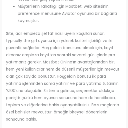
Müşterilerin rahatlığı için Mostbet, web sitesinin
préférence menüsüne Aviator oyununa bir bağlantı
koymuştur.
Site, adil empieza şeffaf nasıl üyelik koşulları sunar,
typically the girl oyuncu için yüksek kaliteli işbirliği ve iki
güvenlik sağlarlar. Hoş geldin bonusunu almak için, kayıt
olmanız empieza kayıttan sonraki several gün içinde pra
yatırmanız gerekir. Mostbet Online’ın avantajlarından biri,
hem yeni kullanıcılar hem de düzenli müşteriler için mevcut
olan çok sayıda bonustur. Hoşgeldin bonusu ilk para
yatırma işleminden sonra yatırılır ve para yatırma tutarının
%100’üne ulaşabilir. Sisteme gelince, seçenekler oldukça
geniştir çünkü hem oyunun sonucuna hem de handikaba,
toplam ve diğerlerine bahis oynayabilirsiniz. Bazı maçlarda
özel bahisler mevcuttur, örneğin bireysel dönemlerin
sonucuna bahis.