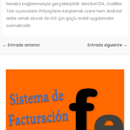
hesaba bağlanmasıyla gerçekleştirilir. Mostbet314, özellikle
Türk oyuncuların ihtiyaçlarını karşılamak üzere hem Android
ankle rehab ebook de iOS için güçlü mobil uygulamalar
sunmaktadır.
←
Entrada anterior
Entrada siguiente
→