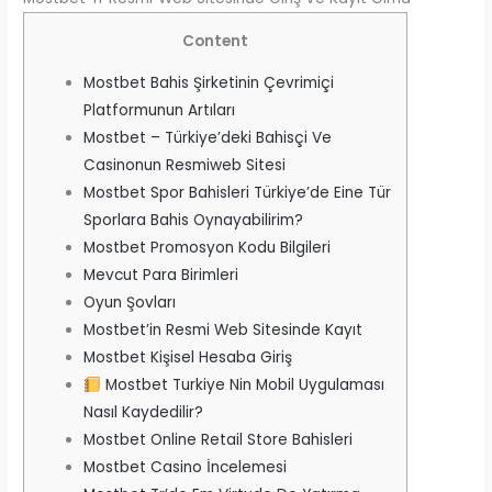
Content
Mostbet Bahis Şirketinin Çevrimiçi
s
Platformunun Artıları
Mostbet – Türkiye’deki Bahisçi Ve
Casinonun Resmiweb Sitesi
Mostbet Spor Bahisleri Türkiye’de Eine Tür
Sporlara Bahis Oynayabilirim?
Mostbet Promosyon Kodu Bilgileri
c
Mevcut Para Birimleri
Oyun Şovları
Mostbet’in Resmi Web Sitesinde Kayıt
Mostbet Kişisel Hesaba Giriş
Mostbet Turkiye Nin Mobil Uygulaması
Nasıl Kaydedilir?
a
Mostbet Online Retail Store Bahisleri
Mostbet Casino İncelemesi