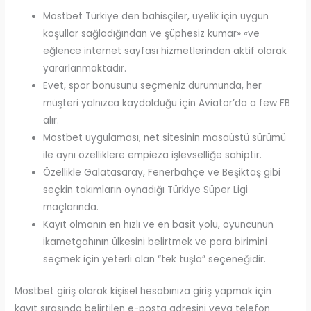
Mostbet Türkiye den bahisçiler, üyelik için uygun
koşullar sağladığından ve şüphesiz kumar» «ve
eğlence internet sayfası hizmetlerinden aktif olarak
yararlanmaktadır.
Evet, spor bonusunu seçmeniz durumunda, her
müşteri yalnızca kaydolduğu için Aviator’da a few FB
alır.
Mostbet uygulaması, net sitesinin masaüstü sürümü
ile aynı özelliklere empieza işlevselliğe sahiptir.
Özellikle Galatasaray, Fenerbahçe ve Beşiktaş gibi
seçkin takımların oynadığı Türkiye Süper Ligi
maçlarında.
Kayıt olmanın en hızlı ve en basit yolu, oyuncunun
ikametgahının ülkesini belirtmek ve para birimini
seçmek için yeterli olan “tek tuşla” seçeneğidir.
Mostbet giriş olarak kişisel hesabınıza giriş yapmak için
kayıt sırasında belirtilen e-posta adresini veya telefon