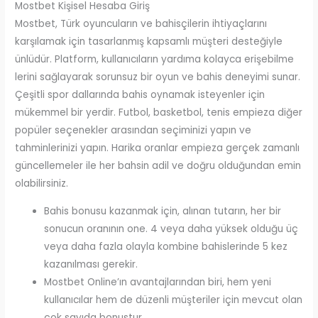
Mostbet Kişisel Hesaba Giriş
Mostbet, Türk oyuncuların ve bahisçilerin ihtiyaçlarını
karşılamak için tasarlanmış kapsamlı müşteri desteğiyle
ünlüdür. Platform, kullanıcıların yardıma kolayca erişebilme
lerini sağlayarak sorunsuz bir oyun ve bahis deneyimi sunar.
Çeşitli spor dallarında bahis oynamak isteyenler için
mükemmel bir yerdir. Futbol, basketbol, tenis empieza diğer
popüler seçenekler arasından seçiminizi yapın ve
tahminlerinizi yapın. Harika oranlar empieza gerçek zamanlı
güncellemeler ile her bahsin adil ve doğru olduğundan emin
olabilirsiniz.
Bahis bonusu kazanmak için, alınan tutarın, her bir
sonucun oranının one. 4 veya daha yüksek olduğu üç
veya daha fazla olayla kombine bahislerinde 5 kez
kazanılması gerekir.
Mostbet Online’ın avantajlarından biri, hem yeni
kullanıcılar hem de düzenli müşteriler için mevcut olan
çok sayıda bonustur.