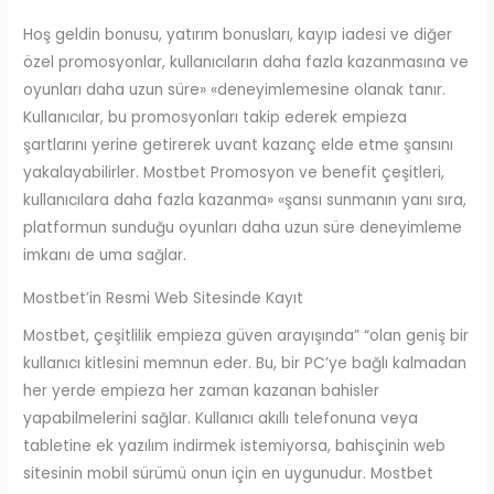
Hoş geldin bonusu, yatırım bonusları, kayıp iadesi ve diğer
özel promosyonlar, kullanıcıların daha fazla kazanmasına ve
oyunları daha uzun süre» «deneyimlemesine olanak tanır.
Kullanıcılar, bu promosyonları takip ederek empieza
şartlarını yerine getirerek uvant kazanç elde etme şansını
yakalayabilirler. Mostbet Promosyon ve benefit çeşitleri,
kullanıcılara daha fazla kazanma» «şansı sunmanın yanı sıra,
platformun sunduğu oyunları daha uzun süre deneyimleme
imkanı de uma sağlar.
Mostbet’in Resmi Web Sitesinde Kayıt
Mostbet, çeşitlilik empieza güven arayışında” “olan geniş bir
kullanıcı kitlesini memnun eder. Bu, bir PC’ye bağlı kalmadan
her yerde empieza her zaman kazanan bahisler
yapabilmelerini sağlar. Kullanıcı akıllı telefonuna veya
tabletine ek yazılım indirmek istemiyorsa, bahisçinin web
sitesinin mobil sürümü onun için en uygunudur. Mostbet