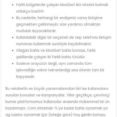
Farklı bölgelerde çalışan Mostbet ikiz sitesini bulmak
oldukça basittir.
Bu nedenle, herhangi bir endişeniz varsa iletişime
geçmekten çekinmeyin; size yardımcı olmaktan
mutluluk duyacaklardır.
Kullanılabilir diğer bir seçenek de cep telefonu iletişim
numarası kullanmak suretiyle kaydolmaktır.
Olağan bahis ve Mostbet bahis borsası, farklı
şekillerde çalışan iki farklı bahis türüdür.
Sadece arayüzün değil, aynı zamanda tüm
işlevselliğin sobre tekrarlandığı ana sitenin tam bir
kopyasıdır.
Bu rekabetin en büyük yansımalarından biri ise kullanıcılara
sunulan bonuslar ve kampanyalar. Yıllar geçtikçe, çevrimiçi
kumar platformumuz kullanıcılar arasında mükemmel bir ün
kazanmıştır. Com sitesinde TL’ye kadar bahis oynamak ya
ag casino oynamak için (isteğe göre) hoş geldin bonusu