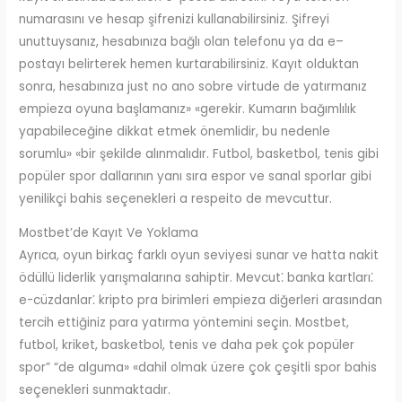
numarasını ve hesap şifrenizi kullanabilirsiniz. Şifreyi
unuttuysanız, hesabınıza bağlı olan telefonu ya da e–
postayı belirterek hemen kurtarabilirsiniz. Kayıt olduktan
sonra, hesabınıza just no ano sobre virtude de yatırmanız
empieza oyuna başlamanız» «gerekir. Kumarın bağımlılık
yapabileceğine dikkat etmek önemlidir, bu nedenle
sorumlu» «bir şekilde alınmalıdır. Futbol, basketbol, tenis gibi
popüler spor dallarının yanı sıra espor ve sanal sporlar gibi
yenilikçi bahis seçenekleri a respeito de mevcuttur.
Mostbet’de Kayıt Ve Yoklama
Ayrıca, oyun birkaç farklı oyun seviyesi sunar ve hatta nakit
ödüllü liderlik yarışmalarına sahiptir. Mevcut⁚ banka kartları⁚
e-cüzdanlar⁚ kripto pra birimleri empieza diğerleri arasından
tercih ettiğiniz para yatırma yöntemini seçin. Mostbet,
futbol, kriket, basketbol, tenis ve daha pek çok popüler
spor” “de alguma» «dahil olmak üzere çok çeşitli spor bahis
seçenekleri sunmaktadır.