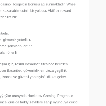
ne casino Hoşgeldin Bonusu ag sunmaktadır. Wheel
kazanabilmesinin bir yoludur. Aktif bir reward
ebilirsiniz.
tadır.
 girmeniz yeterlidir.
a şanslarını artırır.
arı önerilir.
şim için, resmi Basaribet sitesinde belirtilen
an Basaribet, güvenilirlik empieza çeşitlilik
isanslı ve güvenli yapısıyla” “dikkat çeker.
ðlayýcýlar arasýnda Hacksaw Gaming, Pragmatic
l giris’da farklý zevklere sahip oyuncuya çekici