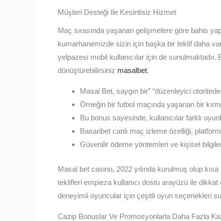
Müşteri Desteği Ile Kesintisiz Hizmet
Maç sırasında yaşanan gelişmelere göre bahis yapara
kumarhanemizde sizin için başka bir teklif daha va
yelpazesi mobil kullanıcılar için de sunulmaktadır. B
dönüştürebilirsiniz
masalbet
.
Masal Bet, saygın bir” “düzenleyici otoritede
Örneğin bir futbol maçında yaşanan bir kırmızı 
Bu bonus sayesinde, kullanıcılar farklı oyunla
Basaribet canlı maç izleme özelliği, platfor
Güvenilir ödeme yöntemleri ve kişisel bilgil
Masal bet casino, 2022 yılında kurulmuş olup kısa 
teklifleri empieza kullanıcı dostu arayüzü ile dikk
deneyimli oyuncular için çeşitli oyun seçenekleri s
Cazip Bonuslar Ve Promosyonlarla Daha Fazla Ka