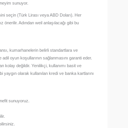
eneyim sunuyor.
rimini seçin (Türk Lirası veya ABD Doları). Her
 önerilir. Adından weil anlaşılacağı gibi bu
nsı, kumarhanelerin belirli standartlara ve
adil oyun koşullarının sağlanmasını garanti eder.
 kolay değildir. Yenilikçi, kullanımı basit ve
i yaygın olarak kullanılan kredi ve banka kartlarını
nefit sunuyoruz.
ir.
lirsiniz.