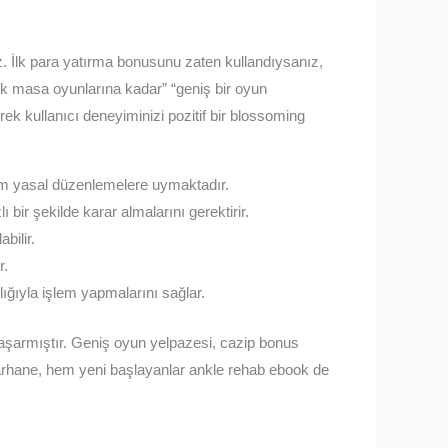
z. İlk para yatırma bonusunu zaten kullandıysanız,
sik masa oyunlarına kadar” “geniş bir oyun
rek kullanıcı deneyiminizi pozitif bir blossoming
i tüm yasal düzenlemelere uymaktadır.
ı bir şekilde karar almalarını gerektirir.
bilir.
r.
lığıyla işlem yapmalarını sağlar.
başarmıştır. Geniş oyun yelpazesi, cazip bonus
umarhane, hem yeni başlayanlar ankle rehab ebook de