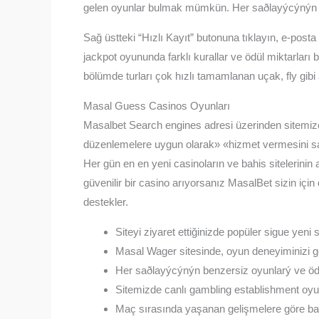
gelen oyunlar bulmak mümkün. Her saðlayýcýnýn ke
Sağ üstteki “Hızlı Kayıt” butonuna tıklayın, e-posta 
jackpot oyununda farklı kurallar ve ödül miktarları 
bölümde turları çok hızlı tamamlanan uçak, fly gibi
Masal Guess Casinos Oyunları
Masalbet Search engines adresi üzerinden sitemize üy
düzenlemelere uygun olarak» «hizmet vermesini sağl
Her gün en en yeni casinoların ve bahis sitelerinin a
güvenilir bir casino arıyorsanız MasalBet sizin için
destekler.
Siteyi ziyaret ettiğinizde popüler sigue yeni
Masal Wager sitesinde, oyun deneyiminizi gel
Her saðlayýcýnýn benzersiz oyunlarý ve öd
Sitemizde canlı gambling establishment oyunl
Maç sırasında yaşanan gelişmelere göre bahis