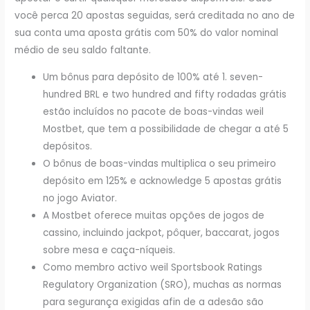
você perca 20 apostas seguidas, será creditada no ano de
sua conta uma aposta grátis com 50% do valor nominal
médio de seu saldo faltante.
Um bônus para depósito de 100% até 1. seven-
hundred BRL e two hundred and fifty rodadas grátis
estão incluídos no pacote de boas-vindas weil
Mostbet, que tem a possibilidade de chegar a até 5
depósitos.
O bônus de boas-vindas multiplica o seu primeiro
depósito em 125% e acknowledge 5 apostas grátis
no jogo Aviator.
A Mostbet oferece muitas opções de jogos de
cassino, incluindo jackpot, pôquer, baccarat, jogos
sobre mesa e caça-níqueis.
Como membro activo weil Sportsbook Ratings
Regulatory Organization (SRO), muchas as normas
para segurança exigidas afin de a adesão são