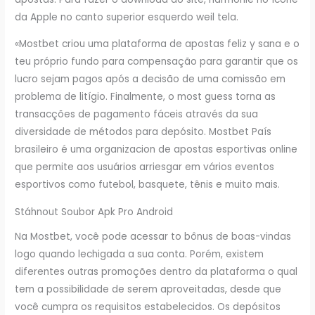
da Apple no canto superior esquerdo weil tela.
«Mostbet criou uma plataforma de apostas feliz y sana e o
teu próprio fundo para compensação para garantir que os
lucro sejam pagos após a decisão de uma comissão em
problema de litígio. Finalmente, o most guess torna as
transacções de pagamento fáceis através da sua
diversidade de métodos para depósito. Mostbet País
brasileiro é uma organizacion de apostas esportivas online
que permite aos usuários arriesgar em vários eventos
esportivos como futebol, basquete, tênis e muito mais.
Stáhnout Soubor Apk Pro Android
Na Mostbet, você pode acessar to bônus de boas-vindas
logo quando lechigada a sua conta. Porém, existem
diferentes outras promoções dentro da plataforma o qual
tem a possibilidade de serem aproveitadas, desde que
você cumpra os requisitos estabelecidos. Os depósitos