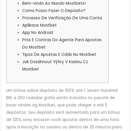
Bem-vindo Ao Mundo Mostbets!
Como Posso Fazer O Depósito?
Processo De Verificação De Uma Conta
Aplikace Mostbet
App No Android
Prós E Contras Do Agente Para Apostas
Do Mostbet
Tipos De Apostas E Odds No Mostbet
Jak Dosáhnout Výhry V Kasinu Cz
Mostbet
Um bônus sobre depósito de 100% até 1. seven-hundred
BRL e 250 rodadas grátis estão incluídos no pacote de
boas-vindas ag Mostbet, que pode chegar a até 5
depósitos. Seu depósito será aumentado para um bônus
de 125% sony ericsson você apostar dentro de uma hora
após a inscrição no cassino ou dentro de 25 minutos para