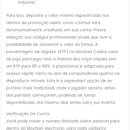
indústria.
Para isso, deposite o valor mínimo especificado nos
termos da promoção assim como o bônus será
automaticamente creditado em sua conta. Preste
atenção aos códigos promocionais atuais que tem a
possibilidade de aumentar o valor do bônus. A
porcentagem de regreso (RTP) no Mostbet Casino varia
de jogo para jogo, mas a maioria dos caça-níqueis tem
um RTP para 95 a 98%. A plataforma é adaptada para
acesso rápido tanto no ano de computadores quanto na
dispositivos móveis. Esta é a cependant opção de ex
profeso mais tradicional, onde o jogador aposta, antes
das partidas começarem, podendo se tornar
disponibilizado até mesmo dias antes carry out evento.
Verificação De Conta
Você pode trazer o número ilimitado sobre pessoas para
dentro do Mostbet electronic, para cada cadastro