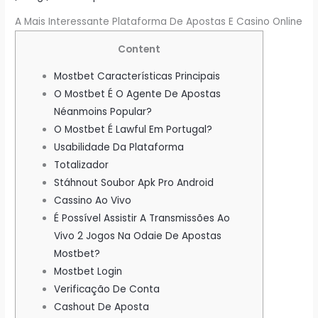
A Mais Interessante Plataforma De Apostas E Casino Online
Content
s
Mostbet Características Principais
O Mostbet É O Agente De Apostas
Néanmoins Popular?
O Mostbet É Lawful Em Portugal?
Usabilidade Da Plataforma
Totalizador
c
Stáhnout Soubor Apk Pro Android
Cassino Ao Vivo
É Possível Assistir A Transmissões Ao
Vivo 2 Jogos Na Odaie De Apostas
Mostbet?
Mostbet Login
a
Verificação De Conta
Cashout De Aposta