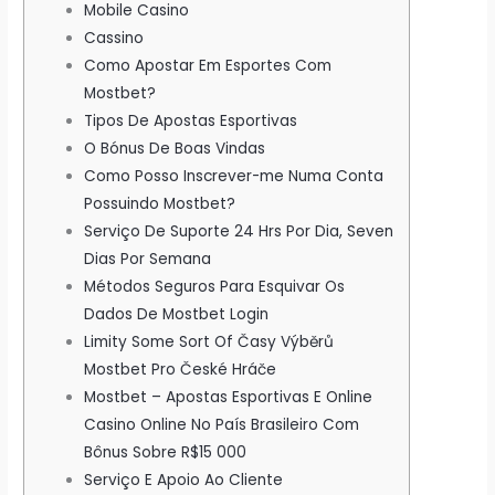
Mobile Casino
Cassino
Como Apostar Em Esportes Com
Mostbet?
r
Tipos De Apostas Esportivas
O Bónus De Boas Vindas
Como Posso Inscrever-me Numa Conta
Possuindo Mostbet?
Serviço De Suporte 24 Hrs Por Dia, Seven
Dias Por Semana
Métodos Seguros Para Esquivar Os
Dados De Mostbet Login
Limity Some Sort Of Časy Výběrů
Mostbet Pro České Hráče
Mostbet – Apostas Esportivas E Online
Casino Online No País Brasileiro Com
Bônus Sobre R$15 000
Serviço E Apoio Ao Cliente