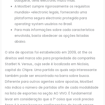
basquete, tênis electronic muito mais.
A Mostbet cumpre rigorosamente os requisitos
mundiais» «electronic legais, fornecendo uma
plataforma segura electronic protegida para
operating-system usuários no Brasil.
Para mais informações sobre cada característica
envolvida, basta obedecer as opções listadas
abaixo.
O site de apostas foi estabelecido em 2009, at the os
direitos weil marca são para propriedade da companhia
StarBet N. Versus., cuja sede é localizada em Nicósia,
capital do Chipre. Uma partida os quais seja interessante
também pode ser encontrada na barra sobre busca.
Diferente para outros agentes sobre apostas, Mostbet
não indica o número de partidas afin de cada modalidade
na lista de esportes na seção AO VIVO. É fundamental
levar em consideração que a 1ª coisa que você precisa