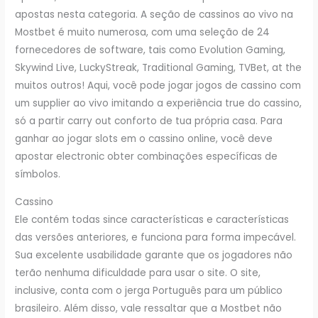
apostas nesta categoria. A seção de cassinos ao vivo na
Mostbet é muito numerosa, com uma seleção de 24
fornecedores de software, tais como Evolution Gaming,
Skywind Live, LuckyStreak, Traditional Gaming, TVBet, at the
muitos outros! Aqui, você pode jogar jogos de cassino com
um supplier ao vivo imitando a experiência true do cassino,
só a partir carry out conforto de tua própria casa. Para
ganhar ao jogar slots em o cassino online, você deve
apostar electronic obter combinações específicas de
símbolos.
Cassino
Ele contém todas since características e características
das versões anteriores, e funciona para forma impecável.
Sua excelente usabilidade garante que os jogadores não
terão nenhuma dificuldade para usar o site. O site,
inclusive, conta com o jerga Português para um público
brasileiro. Além disso, vale ressaltar que a Mostbet não