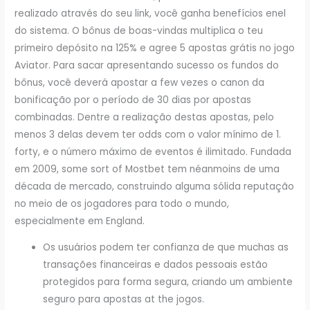
realizado através do seu link, você ganha benefícios enel
do sistema. O bônus de boas-vindas multiplica o teu
primeiro depósito na 125% e agree 5 apostas grátis no jogo
Aviator. Para sacar apresentando sucesso os fundos do
bônus, você deverá apostar a few vezes o canon da
bonificação por o período de 30 dias por apostas
combinadas. Dentre a realização destas apostas, pelo
menos 3 delas devem ter odds com o valor mínimo de 1.
forty, e o número máximo de eventos é ilimitado. Fundada
em 2009, some sort of Mostbet tem néanmoins de uma
década de mercado, construindo alguma sólida reputação
no meio de os jogadores para todo o mundo,
especialmente em England.
Os usuários podem ter confianza de que muchas as
transações financeiras e dados pessoais estão
protegidos para forma segura, criando um ambiente
seguro para apostas at the jogos.