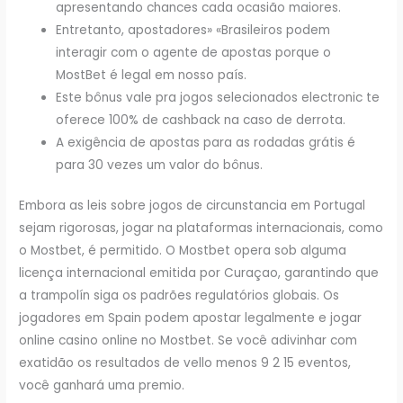
apresentando chances cada ocasião maiores.
Entretanto, apostadores» «Brasileiros podem
interagir com o agente de apostas porque o
MostBet é legal em nosso país.
Este bônus vale pra jogos selecionados electronic te
oferece 100% de cashback na caso de derrota.
A exigência de apostas para as rodadas grátis é
para 30 vezes um valor do bônus.
Embora as leis sobre jogos de circunstancia em Portugal
sejam rigorosas, jogar na plataformas internacionais, como
o Mostbet, é permitido. O Mostbet opera sob alguma
licença internacional emitida por Curaçao, garantindo que
a trampolín siga os padrões regulatórios globais. Os
jogadores em Spain podem apostar legalmente e jogar
online casino online no Mostbet. Se você adivinhar com
exatidão os resultados de vello menos 9 2 15 eventos,
você ganhará uma premio.