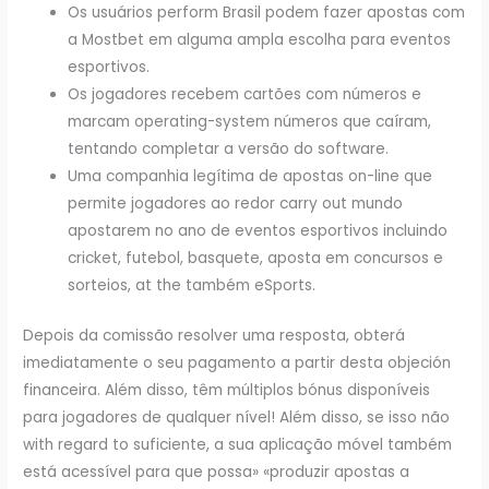
Os usuários perform Brasil podem fazer apostas com
a Mostbet em alguma ampla escolha para eventos
esportivos.
Os jogadores recebem cartões com números e
marcam operating-system números que caíram,
tentando completar a versão do software.
Uma companhia legítima de apostas on-line que
permite jogadores ao redor carry out mundo
apostarem no ano de eventos esportivos incluindo
cricket, futebol, basquete, aposta em concursos e
sorteios, at the também eSports.
Depois da comissão resolver uma resposta, obterá
imediatamente o seu pagamento a partir desta objeción
financeira. Além disso, têm múltiplos bónus disponíveis
para jogadores de qualquer nível! Além disso, se isso não
with regard to suficiente, a sua aplicação móvel também
está acessível para que possa» «produzir apostas a