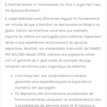
É Possível Assistir A Transmissões Ao Vivo 2 Jogos Na Casa
De Apostas Mostbet?
A adaptabilidade para diferentes línguas foi fundamental
em virtude de que a Mostbet se destacasse no Brasil e no
globo. Dentro da interface você terá, por exemplo,
suporte ao cliente em português para melhorar cependant
ainda a sua experiência nesta locuinta de apostas
esportivas. Mostbet, um manipulador licenciado de FRAMES
PER SECOND desde 2009, oferece aos jogadores some
sort of garantia de o qual todas as acciones de jogo
cumprem as normas para segurança da indústria.
Com many bet, aos compradores é sempre
garantida uma experiência justa e imparcial no
momento em que jogam.
Os depósitos são normalmente processados de
forma instantânea, enquanto os levantamentos tem
a possibilidade de demorar entre 12-15 minutos a