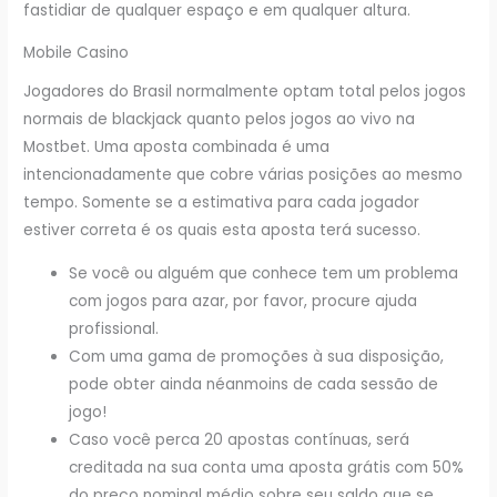
fastidiar de qualquer espaço e em qualquer altura.
Mobile Casino
Jogadores do Brasil normalmente optam total pelos jogos
normais de blackjack quanto pelos jogos ao vivo na
Mostbet. Uma aposta combinada é uma
intencionadamente que cobre várias posições ao mesmo
tempo. Somente se a estimativa para cada jogador
estiver correta é os quais esta aposta terá sucesso.
Se você ou alguém que conhece tem um problema
com jogos para azar, por favor, procure ajuda
profissional.
Com uma gama de promoções à sua disposição,
pode obter ainda néanmoins de cada sessão de
jogo!
Caso você perca 20 apostas contínuas, será
creditada na sua conta uma aposta grátis com 50%
do preço nominal médio sobre seu saldo que se