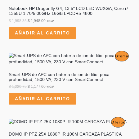
Notebook HP Dragonfly G4, 13.5" LCD LED WUXGA, Core i7-
O
1355U 1.70/5.00GHz 16GB LPDDR5-4800
D
E
E
$
1,998.35
$
1,948.00
+IGV
l
l
U
p
p
AÑADIR AL CARRITO
r
r
C
e
e
c
c
T
i
i
o
o
P
Oferta
O
o
a
r
c
R
E
i
t
Smart-UPS de APC con batería de ion de litio, poca
g
u
O
profundidad, 1500 VA, 230 V con SmartConnect
N
i
a
n
l
D
E
E
$
1,220.75
$
1,177.60
+IGV
O
a
e
l
l
l
s
U
p
p
AÑADIR AL CARRITO
F
e
:
r
r
r
$
C
e
e
E
a
c
c
:
1
T
i
i
R
$
,
o
o
P
Oferta
9
O
o
a
T
1
4
r
c
R
DOMO IP PTZ 25X 1080P IR 100M CARCAZA PLASTICA
,
8
E
i
t
A