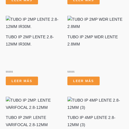
LEER MÁS
LEER MÁS
0
0
de
de
5
5
TUBO IP 2MP LENTE 2.8-
TUBO IP 2MP WDR LENTE
12MM IR30M.
2.8MM
Valorado
Valorado
con
con
LEER MÁS
LEER MÁS
0
0
de
de
5
5
TUBO IP 2MP. LENTE
TUBO IP 4MP LENTE 2.8-
VARIFOCAL 2.8-12MM
12MM (3)