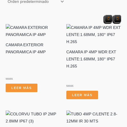
s
CAMARA EXTERIOR
PANORAMICA IP 4MP
CAMARA IP 4MP WDR EXT
LENTE:1.68MM, 180° IP67
c
H.265
Valorado
con
LEER MÁS
0
Valorado
de
con
LEER MÁS
5
0
de
5
a