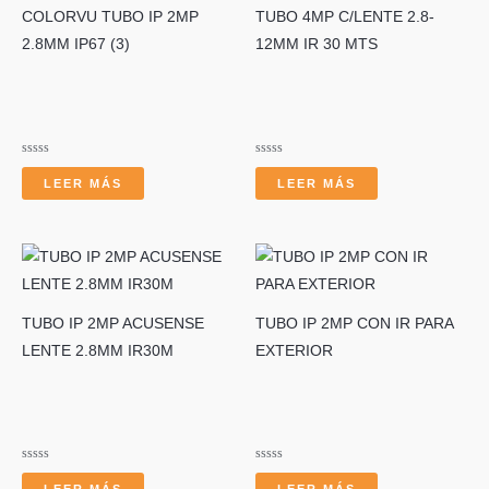
COLORVU TUBO IP 2MP
TUBO 4MP C/LENTE 2.8-
2.8MM IP67 (3)
12MM IR 30 MTS
r
Valorado
Valorado
con
con
LEER MÁS
LEER MÁS
0
0
de
de
5
5
TUBO IP 2MP ACUSENSE
TUBO IP 2MP CON IR PARA
LENTE 2.8MM IR30M
EXTERIOR
Valorado
Valorado
con
con