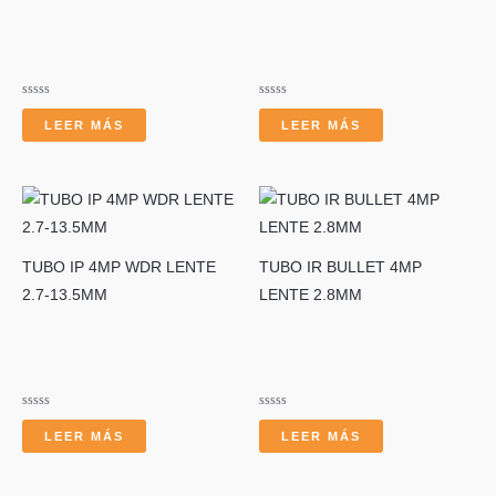
Valorado
Valorado
con
con
LEER MÁS
LEER MÁS
0
0
de
de
5
5
TUBO IP 4MP WDR LENTE
TUBO IR BULLET 4MP
2.7-13.5MM
LENTE 2.8MM
Valorado
Valorado
con
con
LEER MÁS
LEER MÁS
0
0
de
de
5
5