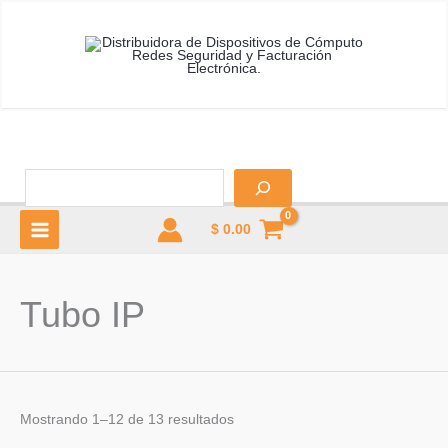
Ir
al
contenido
B
$
0.00
MAIN
MENU
Tubo IP
u
Mostrando 1–12 de 13 resultados