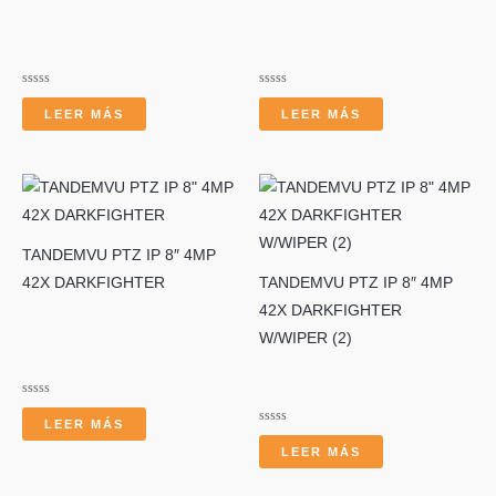
r
Valorado
Valorado
con
con
LEER MÁS
LEER MÁS
0
0
de
de
5
5
TANDEMVU PTZ IP 8″ 4MP
42X DARKFIGHTER
TANDEMVU PTZ IP 8″ 4MP
42X DARKFIGHTER
W/WIPER (2)
Valorado
con
LEER MÁS
0
Valorado
de
con
LEER MÁS
5
0
de
5