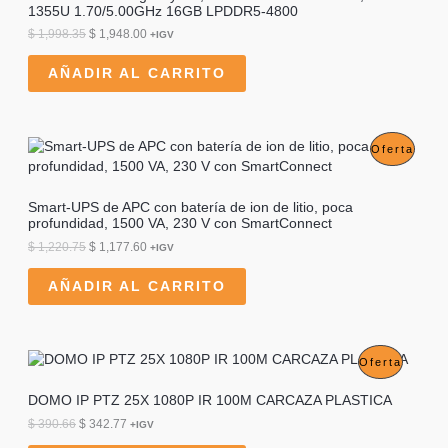
1355U 1.70/5.00GHz 16GB LPDDR5-4800
D
E
E
$
1,998.35
$
1,948.00
+IGV
l
l
U
p
p
AÑADIR AL CARRITO
r
r
C
e
e
c
c
T
i
i
o
o
P
Oferta
O
o
a
r
c
R
E
i
t
Smart-UPS de APC con batería de ion de litio, poca
g
u
O
profundidad, 1500 VA, 230 V con SmartConnect
N
i
a
n
l
D
E
E
$
1,220.75
$
1,177.60
+IGV
O
a
e
l
l
l
s
U
p
p
AÑADIR AL CARRITO
F
e
:
r
r
r
$
C
e
e
E
a
c
c
:
1
T
i
i
R
$
,
o
o
P
Oferta
9
O
o
a
T
1
4
r
c
R
DOMO IP PTZ 25X 1080P IR 100M CARCAZA PLASTICA
,
8
E
i
t
A
9
.
g
u
E
E
$
390.66
$
342.77
O
+IGV
9
0
N
i
a
l
l