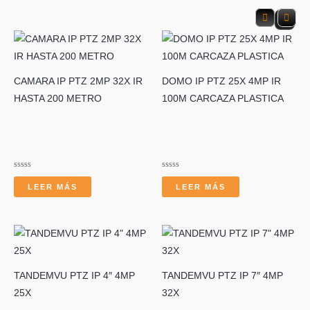
s
CAMARA IP PTZ 2MP 32X IR
DOMO IP PTZ 25X 4MP IR
HASTA 200 METRO
100M CARCAZA PLASTICA
c
Valorado
Valorado
con
con
LEER MÁS
LEER MÁS
0
0
de
de
5
5
a
TANDEMVU PTZ IP 4″ 4MP
TANDEMVU PTZ IP 7″ 4MP
25X
32X