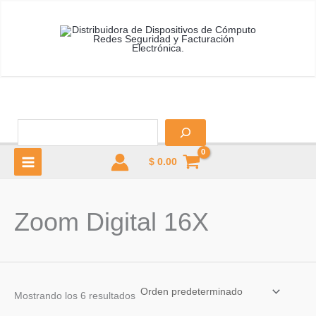
Ir
al
contenido
B
$
0.00
MAIN
MENU
Zoom Digital 16X
u
Mostrando los 6 resultados